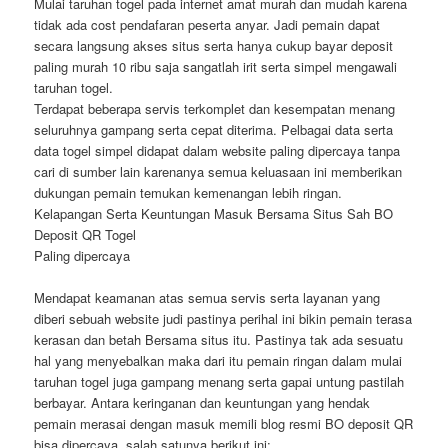
Mulai taruhan togel pada internet amat murah dan mudah karena
tidak ada cost pendafaran peserta anyar. Jadi pemain dapat
secara langsung akses situs serta hanya cukup bayar deposit
paling murah 10 ribu saja sangatlah irit serta simpel mengawali
taruhan togel.
Terdapat beberapa servis terkomplet dan kesempatan menang
seluruhnya gampang serta cepat diterima. Pelbagai data serta
data togel simpel didapat dalam website paling dipercaya tanpa
cari di sumber lain karenanya semua keluasaan ini memberikan
dukungan pemain temukan kemenangan lebih ringan.
Kelapangan Serta Keuntungan Masuk Bersama Situs Sah BO
Deposit QR Togel
Paling dipercaya
Mendapat keamanan atas semua servis serta layanan yang
diberi sebuah website judi pastinya perihal ini bikin pemain terasa
kerasan dan betah Bersama situs itu. Pastinya tak ada sesuatu
hal yang menyebalkan maka dari itu pemain ringan dalam mulai
taruhan togel juga gampang menang serta gapai untung pastilah
berbayar. Antara keringanan dan keuntungan yang hendak
pemain merasai dengan masuk memili blog resmi BO deposit QR
bisa dipercaya, salah satunya berikut ini: