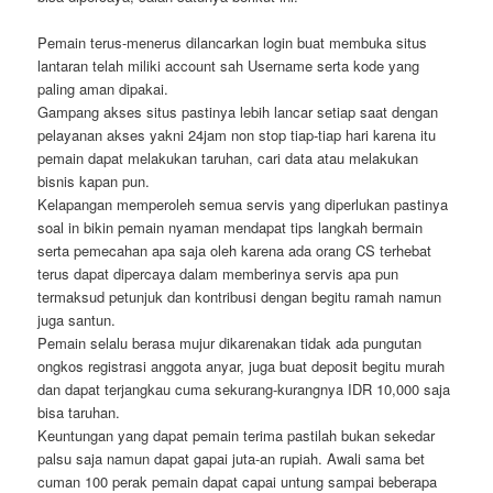
Pemain terus-menerus dilancarkan login buat membuka situs
lantaran telah miliki account sah Username serta kode yang
paling aman dipakai.
Gampang akses situs pastinya lebih lancar setiap saat dengan
pelayanan akses yakni 24jam non stop tiap-tiap hari karena itu
pemain dapat melakukan taruhan, cari data atau melakukan
bisnis kapan pun.
Kelapangan memperoleh semua servis yang diperlukan pastinya
soal in bikin pemain nyaman mendapat tips langkah bermain
serta pemecahan apa saja oleh karena ada orang CS terhebat
terus dapat dipercaya dalam memberinya servis apa pun
termaksud petunjuk dan kontribusi dengan begitu ramah namun
juga santun.
Pemain selalu berasa mujur dikarenakan tidak ada pungutan
ongkos registrasi anggota anyar, juga buat deposit begitu murah
dan dapat terjangkau cuma sekurang-kurangnya IDR 10,000 saja
bisa taruhan.
Keuntungan yang dapat pemain terima pastilah bukan sekedar
palsu saja namun dapat gapai juta-an rupiah. Awali sama bet
cuman 100 perak pemain dapat capai untung sampai beberapa