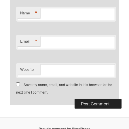
*
Name
*
Email
Website
Save my name, email, and website in this browser for the
next time I comment.
Proudly powered by WordPress