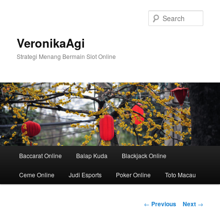
Skip
to
Sear
primary
content
VeronikaAgi
Strategi Menang Bermain Slot Online
Main
Baccarat Online
Balap Kuda
Blackjack Online
menu
Ceme Online
Judi Esports
Poker Online
Toto Macau
Post
←
Previous
Next
→
navigation