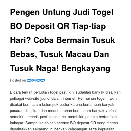
Pengen Untung Judi Togel
BO Deposit QR Tiap-tiap
Hari? Coba Bermain Tusuk
Bebas, Tusuk Macau Dan
Tusuk Naga! Bengkayang
Posted on
22/04/2023
Bicara terkait perjudian togel pasti kini sudahlah banyak disajikan
pelbagai web-site judi di dalam internet. Permainan togel makin
disukai bermacam kelompok bettor karena bertambah banyak
pasaran disajikan dan model taruhan bermacam banyak variasi
semakin menarik pasti segala hal membikin pemain bertambah
bahagia. Sampai kelebihan service BO deposit QR yang meriah
dipraktekkan sekarang ini berikan kelapangan serta kepuasan