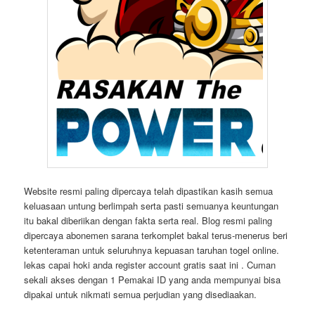
Website resmi paling dipercaya telah dipastikan kasih semua
keluasaan untung berlimpah serta pasti semuanya keuntungan
itu bakal diberiikan dengan fakta serta real. Blog resmi paling
dipercaya abonemen sarana terkomplet bakal terus-menerus beri
ketenteraman untuk seluruhnya kepuasan taruhan togel online.
lekas capai hoki anda register account gratis saat ini . Cuman
sekali akses dengan 1 Pemakai ID yang anda mempunyai bisa
dipakai untuk nikmati semua perjudian yang disediaakan.