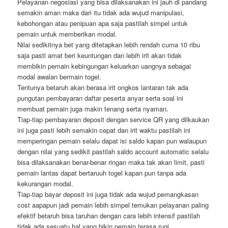
Pelayanan negosiasi yang bisa dilaksanakan ini jauh di pandang
semakin aman maka dari itu tidak ada wujud manipulasi,
kebohongan atau penipuan apa saja pastilah simpel untuk
pemain untuk memberikan modal.
Nilai sedikitnya bet yang ditetapkan lebih rendah cuma 10 ribu
saja pasti amat beri keuntungan dan lebih irit akan tidak
membikin pemain kebingungan keluarkan uangnya sebagai
modal awalan bermain togel.
Tentunya betaruh akan berasa irit ongkos lantaran tak ada
pungutan pembayaran daftar peserta anyar serta soal ini
membuat pemain juga makin tenang serta nyaman.
Tiap-tiap pembayaran deposit dengan service QR yang dilkaukan
ini juga pasti lebih semakin cepat dan irit waktu pastilah ini
memperingan pemain selalu dapat isi saldo kapan pun walaupun
dengan nilai yang sedikit pastilah saldo account automatic selalu
bisa dilaksanakan benar-benar ringan maka tak akan limit, pasti
pemain lantas dapat bertaruuh togel kapan pun tanpa ada
kekurangan modal.
Tiap-tiap bayar deposit ini juga tidak ada wujud pemangkasan
cost aapapun jadi pemain lebih simpel temukan pelayanan paling
efektif betaruh bisa taruhan dengan cara lebih intensif pastilah
tidak ada sesuatu hal yang bikin pemain terasa rugi.