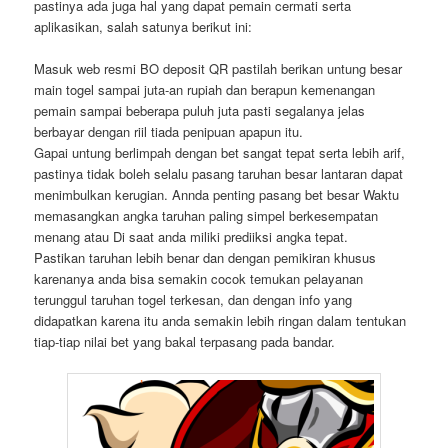
pastinya ada juga hal yang dapat pemain cermati serta
aplikasikan, salah satunya berikut ini:
Masuk web resmi BO deposit QR pastilah berikan untung besar
main togel sampai juta-an rupiah dan berapun kemenangan
pemain sampai beberapa puluh juta pasti segalanya jelas
berbayar dengan riil tiada penipuan apapun itu.
Gapai untung berlimpah dengan bet sangat tepat serta lebih arif,
pastinya tidak boleh selalu pasang taruhan besar lantaran dapat
menimbulkan kerugian. Annda penting pasang bet besar Waktu
memasangkan angka taruhan paling simpel berkesempatan
menang atau Di saat anda miliki prediiksi angka tepat.
Pastikan taruhan lebih benar dan dengan pemikiran khusus
karenanya anda bisa semakin cocok temukan pelayanan
terunggul taruhan togel terkesan, dan dengan info yang
didapatkan karena itu anda semakin lebih ringan dalam tentukan
tiap-tiap nilai bet yang bakal terpasang pada bandar.