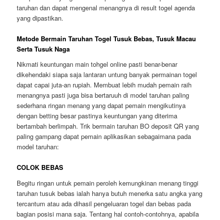
taruhan dan dapat mengenal menangnya di result togel agenda
yang dipastikan.
Metode Bermain Taruhan Togel Tusuk Bebas, Tusuk Macau
Serta Tusuk Naga
Nikmati keuntungan main tohgel online pasti benar-benar
dikehendaki siapa saja lantaran untung banyak permainan togel
dapat capai juta-an rupiah. Membuat lebih mudah pemain raih
menangnya pasti juga bisa bertaruuh di model taruhan paling
sederhana ringan menang yang dapat pemain mengikutinya
dengan betting besar pastinya keuntungan yang diterima
bertambah berlimpah. Trik bermain taruhan BO deposit QR yang
paling gampang dapat pemain aplikasikan sebagaimana pada
model taruhan:
COLOK BEBAS
Begitu ringan untuk pemain peroleh kemungkinan menang tinggi
taruhan tusuk bebas ialah hanya butuh menerka satu angka yang
tercantum atau ada dihasil pengeluaran togel dan bebas pada
bagian posisi mana saja. Tentang hal contoh-contohnya, apabila