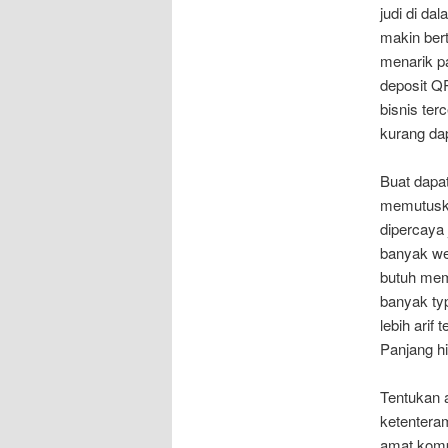
judi di da
makin ber
menarik p
deposit Q
bisnis ter
kurang da
Buat dapat
memutuska
dipercaya
banyak web
butuh mem
banyak typ
lebih arif
Panjang hi
Tentukan a
ketentera
amat kompl