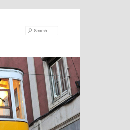
Search