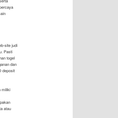
serta
ipercaya
main
-site judi
u. Pasti
han togel
nganan dan
 deposit
miliki
upakan
ta atau