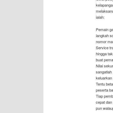
kelapanga
melaksana
ialah:
Pemain ga
langkah sc
nomor mak
Service tr
hingga ta
buat pema
Nilai seku
sangatlah
keluarkan
Tentu beta
peserta b
Tiap pemba
cepat dan 
pun walaup