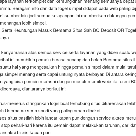
apa layanan terkomplet dan kemungkinan menang semuanya cepat 
rima. Beragam info dan data togel simpel didapat pada web paling d
i di sumber lain jadi semua kelapangan ini memberikan dukungan pe
emenangan lebih simpel.
 Serta Keuntungan Masuk Bersama Situs Sah BO Deposit QR Togel
rcaya
 kenyamanan atas semua service serta layanan yang diberi suatu web
erihal ini membikin pemain berasa senang dan betah Bersama situs it
esuatu hal yang mengesalkan hingga pemain simpel dalam mulai taru
a simpel menang serta capai untung nyata berbayar. Di antara keri
n yang bisa pemain merasai dengan masuk memili website resmi BO
dipercaya, diantaranya berikut ini:
us-menerus diringankan login buat terhubung situs dikarenakan telah 
ah Username serta sandi yang paling aman dipakai.
ses situs pastilah lebih lancar kapan pun dengan service akses mer
stop sehari-hari karena itu pemain dapat melakukan taruhan, cari da
ransaksi bisnis kapan pun.