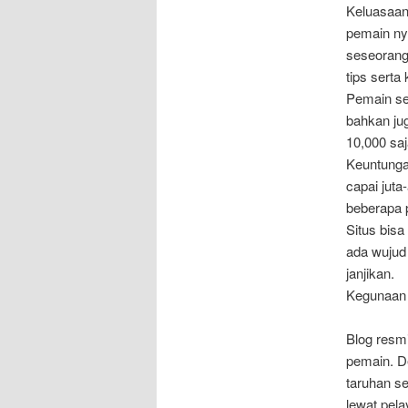
Keluasaan
pemain ny
seseorang 
tips serta
Pemain sel
bahkan ju
10,000 saj
Keuntunga
capai jut
beberapa p
Situs bisa
ada wujud
janjikan.
Kegunaan 
Blog resm
pemain. D
taruhan se
lewat pela