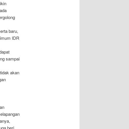
ikin
 ada
ergolong
erta baru,
inimum IDR
dapat
ung sampai
 tidak akan
gan
nan
kelapangan
nanya,
uga beri