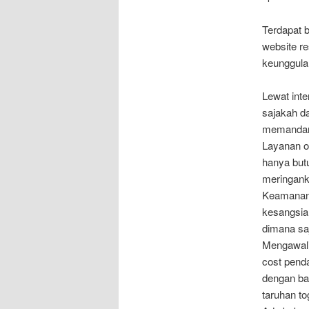
Terdapat b
website re
keunggulan
Lewat inte
sajakah d
memandang
Layanan o
hanya but
meringank
Keamanan 
kesangsian
dimana sa
Mengawali
cost penda
dengan bay
taruhan to