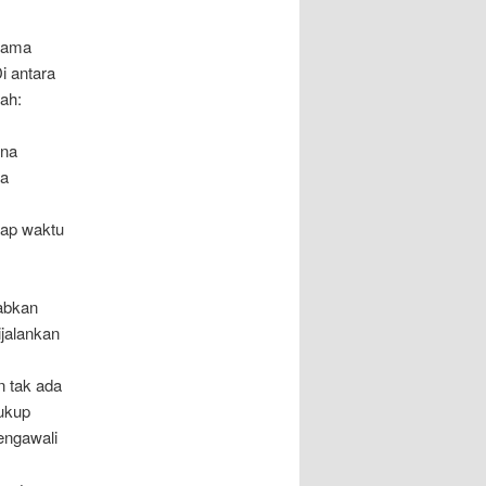
rsama
i antara
lah:
ana
ta
iap waktu
babkan
ijalankan
n tak ada
cukup
engawali