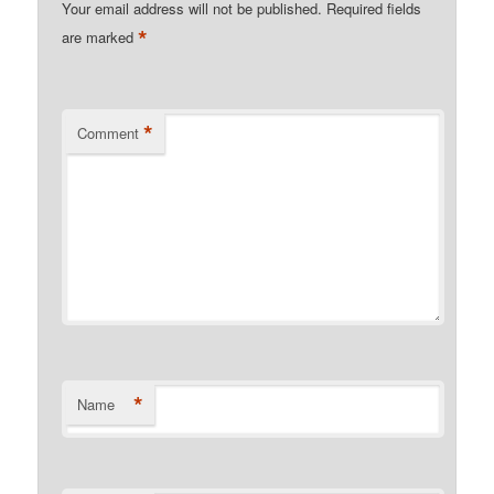
Your email address will not be published.
Required fields
*
are marked
*
Comment
*
Name