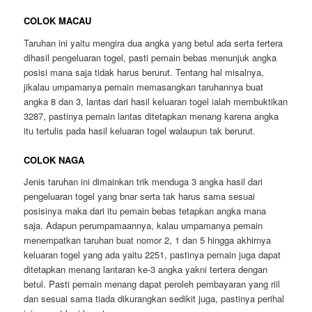
COLOK MACAU
Taruhan ini yaitu mengira dua angka yang betul ada serta tertera
dihasil pengeluaran togel, pasti pemain bebas menunjuk angka
posisi mana saja tidak harus berurut. Tentang hal misalnya,
jikalau umpamanya pemain memasangkan taruhannya buat
angka 8 dan 3, lantas dari hasil keluaran togel ialah membuktikan
3287, pastinya pemain lantas ditetapkan menang karena angka
itu tertulis pada hasil keluaran togel walaupun tak berurut.
COLOK NAGA
Jenis taruhan ini dimainkan trik menduga 3 angka hasil dari
pengeluaran togel yang bnar serta tak harus sama sesuai
posisinya maka dari itu pemain bebas tetapkan angka mana
saja. Adapun perumpamaannya, kalau umpamanya pemain
menempatkan taruhan buat nomor 2, 1 dan 5 hingga akhirnya
keluaran togel yang ada yaitu 2251, pastinya pemain juga dapat
ditetapkan menang lantaran ke-3 angka yakni tertera dengan
betul. Pasti pemain menang dapat peroleh pembayaran yang riil
dan sesuai sama tiada dikurangkan sedikit juga, pastinya perihal