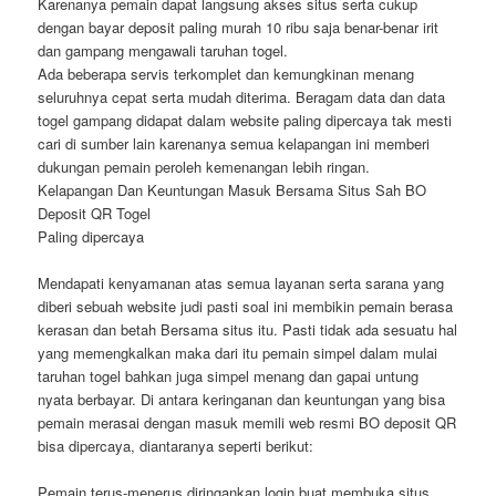
Karenanya pemain dapat langsung akses situs serta cukup
dengan bayar deposit paling murah 10 ribu saja benar-benar irit
dan gampang mengawali taruhan togel.
Ada beberapa servis terkomplet dan kemungkinan menang
seluruhnya cepat serta mudah diterima. Beragam data dan data
togel gampang didapat dalam website paling dipercaya tak mesti
cari di sumber lain karenanya semua kelapangan ini memberi
dukungan pemain peroleh kemenangan lebih ringan.
Kelapangan Dan Keuntungan Masuk Bersama Situs Sah BO
Deposit QR Togel
Paling dipercaya
Mendapati kenyamanan atas semua layanan serta sarana yang
diberi sebuah website judi pasti soal ini membikin pemain berasa
kerasan dan betah Bersama situs itu. Pasti tidak ada sesuatu hal
yang memengkalkan maka dari itu pemain simpel dalam mulai
taruhan togel bahkan juga simpel menang dan gapai untung
nyata berbayar. Di antara keringanan dan keuntungan yang bisa
pemain merasai dengan masuk memili web resmi BO deposit QR
bisa dipercaya, diantaranya seperti berikut:
Pemain terus-menerus diringankan login buat membuka situs