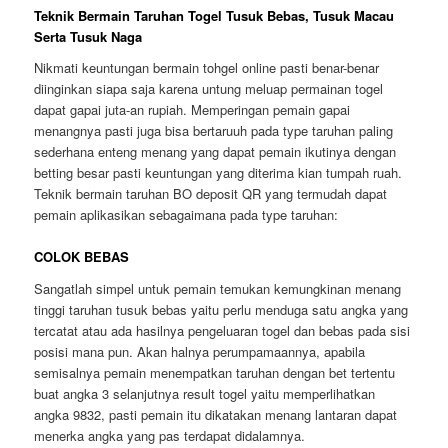
Teknik Bermain Taruhan Togel Tusuk Bebas, Tusuk Macau
Serta Tusuk Naga
Nikmati keuntungan bermain tohgel online pasti benar-benar
diinginkan siapa saja karena untung meluap permainan togel
dapat gapai juta-an rupiah. Memperingan pemain gapai
menangnya pasti juga bisa bertaruuh pada type taruhan paling
sederhana enteng menang yang dapat pemain ikutinya dengan
betting besar pasti keuntungan yang diterima kian tumpah ruah.
Teknik bermain taruhan BO deposit QR yang termudah dapat
pemain aplikasikan sebagaimana pada type taruhan:
COLOK BEBAS
Sangatlah simpel untuk pemain temukan kemungkinan menang
tinggi taruhan tusuk bebas yaitu perlu menduga satu angka yang
tercatat atau ada hasilnya pengeluaran togel dan bebas pada sisi
posisi mana pun. Akan halnya perumpamaannya, apabila
semisalnya pemain menempatkan taruhan dengan bet tertentu
buat angka 3 selanjutnya result togel yaitu memperlihatkan
angka 9832, pasti pemain itu dikatakan menang lantaran dapat
menerka angka yang pas terdapat didalamnya.