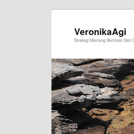
Skip
to
primary
VeronikaAgi
content
Strategi Menang Bermain Slot 