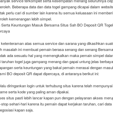
banyak service terkomplet serta kesempatan menang seluruhnya cep
eroleh. Beberapa data dan data togel gampang dicapai dalam websit
tak perlu cari di sumber lain karena itu semua keluasaan ini member
roleh kemenangan lebih simpel.
 Serta Keuntungan Masuk Bersama Situs Sah BO Deposit QR Togel
ercaya
 ketenteraman atas semua service dan sarana yang dikasihkan suat
ilah masalah ini membuat pemain berasa senang dan senang Bersama s
tidak ada sesuatu hal yang memengkalkan maka pemain simpel dal
 taruhan togel juga gampang menang dan gapai untung jelas berbayar
lapangan serta keuntungan yang bakal pemain merasai dengan masu
smi BO deposit QR dapat dipercaya, di antaranya berikut ini:
alu diringankan login untuk terhubung situs karena telah mempunyai
ame serta kode yang paling aman dipakai.
ses situs pasti lebih lancar kapan pun dengan pelayanan akses mer
stop sehari-hari karena itu pemain dapat kerjakan taruhan, cari data
egosiasi kapan saja.