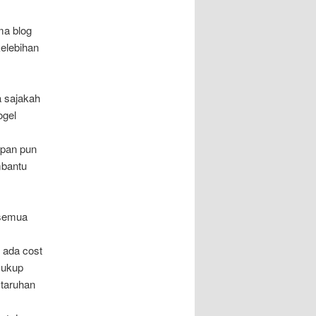
ma blog
kelebihan
a sajakah
ogel
apan pun
mbantu
 semua
 ada cost
cukup
 taruhan