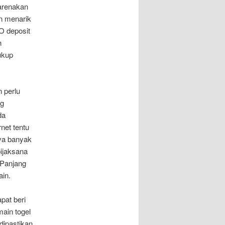
karenakan
n menarik
O deposit
n
ukup
 perlu
ng
da
net tentu
nya banyak
bijaksana
 Panjang
ain.
pat beri
ain togel
dipastikan