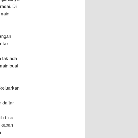
asai. Di
emain
dengan
r ke
a tak ada
main buat
 keluarkan
 daftar
ih bisa
o kapan
a