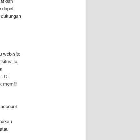
at dan
e dapat
i dukungan
u web-site
itus itu.
am
. Di
k memili
 account
upakan
 atau