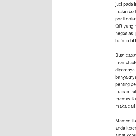
judi pada 
makin ber
pasti selu
QR yang r
negosiasi 
bermodal 
Buat dapat
memutuska
dipercaya
banyaknya 
penting pe
macam situ
memastikan
maka dari 
Memastikan
anda kete
amat kompl