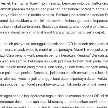
internet. Permainan togel makin diminati beragam golongan bettor di
tambah pasaran disajikan dan jenis taruhan banyak beragam semaki
ruhnya bikin pemain makin bahagia. Bahkan juga kelebihan service B
amai dipraktekkan waktu ini memberikan kelapangan serta kepuasa
paling singkat serta aman. Siapa saja dapat taruhan togel waktu ini c
kurang dapat berikan modal lewat Cara amat gampang serta cepat.
 peroleh pelayanan terunggul deposit scan QR ini sudah pasti pemain
n serta masuk website resmi bisa dipercaya. Memilih web judi pali
 jadi Cara penting wajib pemain pemula kerjakan. Kenapa? Dengan a
web judi sampai beberapa ribu web judi bisa diketemukan pada inter
rhitungkan mana yang terbaik, dan supaya tidak tertipu dengan ada
s palsu dan penipu. Sebab itu, jadi bettor masih pemula perlu lebih 
 alternatif website judi terunggul buat dapat dipercaya dalam waktu
itu suka bermain togel sewaktu-waktu dan tak perlu berpindah agen l
 agen sah paling dipercaya togel online pelayanan deposit QR ini da
nteraman dalam soal apa saja, khususnya mendapatkan service berm
et dan bermutu. Layanan terpilih serta terkomplet web resmi sudah 