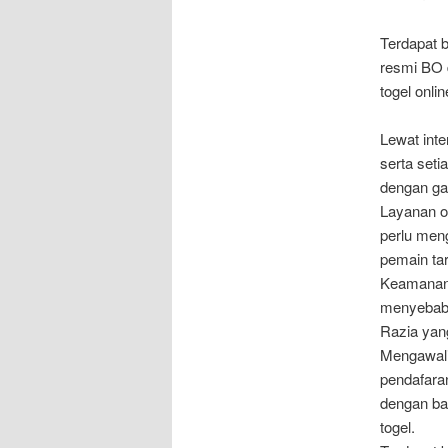
Terdapat b
resmi BO d
togel onli
Lewat inte
serta seti
dengan ga
Layanan o
perlu men
pemain ta
Keamanan t
menyebabk
Razia yan
Mengawali 
pendafara
dengan bay
togel.