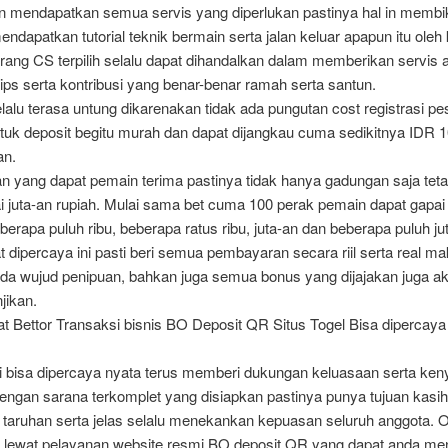
n mendapatkan semua servis yang diperlukan pastinya hal in membi
dapatkan tutorial teknik bermain serta jalan keluar apapun itu oleh
ang CS terpilih selalu dapat dihandalkan dalam memberikan servis a
tips serta kontribusi yang benar-benar ramah serta santun.
alu terasa untung dikarenakan tidak ada pungutan cost registrasi pes
tuk deposit begitu murah dan dapat dijangkau cuma sedikitnya IDR 1
an.
n yang dapat pemain terima pastinya tidak hanya gadungan saja teta
 juta-an rupiah. Mulai sama bet cuma 100 perak pemain dapat gapai
erapa puluh ribu, beberapa ratus ribu, juta-an dan beberapa puluh jut
t dipercaya ini pasti beri semua pembayaran secara riil serta real mak
da wujud penipuan, bahkan juga semua bonus yang dijajakan juga ak
jikan.
t Bettor Transaksi bisnis BO Deposit QR Situs Togel Bisa dipercaya
i bisa dipercaya nyata terus memberi dukungan keluasaan serta k
engan sarana terkomplet yang disiapkan pastinya punya tujuan kasih
 taruhan serta jelas selalu menekankan kepuasan seluruh anggota. 
u, lewat pelayanan website resmi BO deposit QR yang dapat anda me