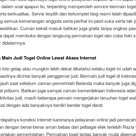
dalam soal apapun itu, terpenting memperoleh service bermain togel
rta berkualitas. Servis terpilih dan terkomplet blog resmi telah dipast
semua kemenangan anggota serta perihal ini pasti suka serta tak ja
awatirkan. Cuman sekali masuk bahkan juga gratis tanpa ongkos pas
ka dapat membuka dengan langsung permainan togel dan coba hoki 
r didalamnya.
 Main Judi Togel Online Lewat Akses Internet
toto gelap atau mungkin lebih dekat diketahui selaku togel ini udah 
astinya dicintai banyak penggemar judi. Bermain judi togel di Indone
n jauh saat sebelum zaman pemerintah Belanda maka banyak juga di
t pribumi. Bahkan juga sampai zaman kemerdekaan Indonesia ada
ktivitas judi, masih beberapa pemain mengerjakan taruuhan togel wa
ai dengan ada banyaknya berdiri bandar togel darat.
rdapatnya koneksi internet karenanya pelayanan online jadi pemeca
an dengan benar-benar aman bebas dari pelbagai efek terlebih Razia
kerjakan pemerintahan. Permainan togel lantas banyak mulai digemar