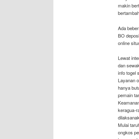
makin ber
bertambah 
Ada bebera
BO deposit
online sit
Lewat inte
dan sewak
info togel
Layanan o
hanya but
pemain ta
Keamanan t
keragua-r
dilaksana
Mulai taru
ongkos pe