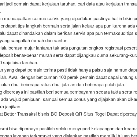
hari jadi pemain dapat kerjakan taruhan, cari data atau kerjakan transa
.
n mendapatkan semua servis yang diperlukan pastinya hal in bikin 
ndapat tips langkah bermain serta jalan keluar apa pun karena ada
lalu dapat dihandalkan dalam berikan servis apa pun termaksud tips s
 yang sangatlah ramah dan santun.
alu berasa mujur lantaran tak ada pungutan ongkos registrasi pesert
 deposit benar-benar murah serta dapat dijangkau cuma sekurang-ku
 saja bisa taruhan.
n yang dapat pemain terima pasti tidak hanya palsu saja namun dap
upiah. Awali dengan bet cuman 100 perak pemain dapat capai untung 
uluh ribu, beberapa ratus ribu, juta-an dan beberapa puluh juta.
ng dipercaya ini pastilah beri semua pembayaran secara fakta serta r
n ada wujud penipuan, sampai semua bonus yang dijajakan akan dika
a janjikan.
t Bettor Transaksi bisnis BO Deposit QR Situs Togel Dapat diperca
esmi bisa dipercaya pastilah selalu menyuport kelapangan dan keam
ngan layanan terkomplet yang disiapkan pastilah memiliki tujuan ber