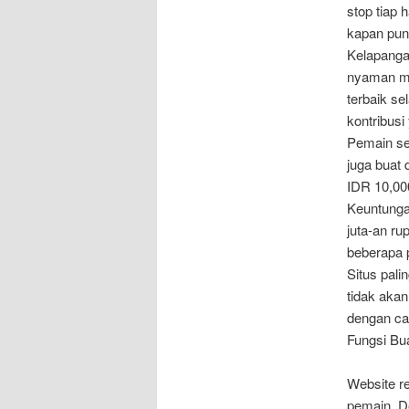
stop tiap 
kapan pun
Kelapanga
nyaman me
terbaik se
kontribusi
Pemain sel
juga buat
IDR 10,000
Keuntunga
juta-an r
beberapa p
Situs pali
tidak aka
dengan car
Fungsi Bua
Website r
pemain. De