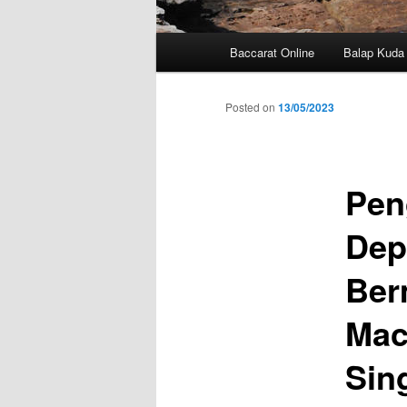
Main
Baccarat Online
Balap Kuda
menu
Posted on
13/05/2023
Pen
Dep
Ber
Mac
Sin