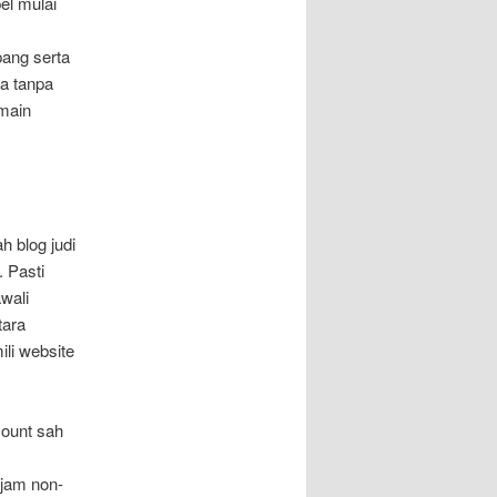
el mulai
ang serta
ya tanpa
main
 blog judi
. Pasti
wali
tara
li website
count sah
4jam non-