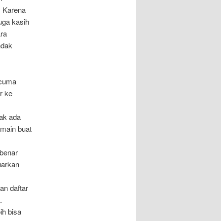
. Karena
juga kasih
ra
ndak
 cuma
r ke
dak ada
emain buat
-benar
uarkan
an daftar
.
ih bisa