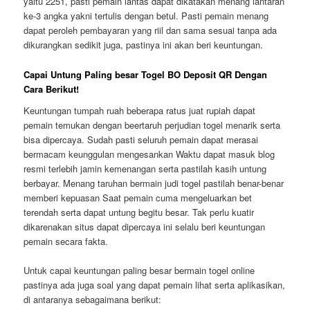
yaitu 2251, pasti pemain lantas dapat dikatakan menang lantaran
ke-3 angka yakni tertulis dengan betul. Pasti pemain menang
dapat peroleh pembayaran yang riil dan sama sesuai tanpa ada
dikurangkan sedikit juga, pastinya ini akan beri keuntungan.
Capai Untung Paling besar Togel BO Deposit QR Dengan
Cara Berikut!
Keuntungan tumpah ruah beberapa ratus juat rupiah dapat
pemain temukan dengan beertaruh perjudian togel menarik serta
bisa dipercaya. Sudah pasti seluruh pemain dapat merasai
bermacam keunggulan mengesankan Waktu dapat masuk blog
resmi terlebih jamin kemenangan serta pastilah kasih untung
berbayar. Menang taruhan bermain judi togel pastilah benar-benar
memberi kepuasan Saat pemain cuma mengeluarkan bet
terendah serta dapat untung begitu besar. Tak perlu kuatir
dikarenakan situs dapat dipercaya ini selalu beri keuntungan
pemain secara fakta.
Untuk capai keuntungan paling besar bermain togel online
pastinya ada juga soal yang dapat pemain lihat serta aplikasikan,
di antaranya sebagaimana berikut: