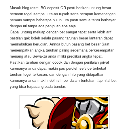
Masuk blog resmi BO deposit QR pasti berikan untung besar
bermain togel sampai juta-an rupiah serta berapun kemenangan
pemain sampai beberapa puluh juta pasti semua tentu berbayar
dengan riil tanpa ada penipuan apa saja.
Gapai untung meluap dengan bet sangat tepat serta lebih arif,
pastilah gak boleh selalu pasang taruhan besar lantaran dapat
menimbulkan kerugian. Annda butuh pasang bet besar Saat
menempatkan angka taruhan paling sederhana berkesempatan
menang atau Sewaktu anda miliki prediiksi angka tepat.
Pastikan taruhan dengan cocok dan dengan penilaian privat
karenanya anda dapat makin pas peroleh service terhebat
taruhan togel terkesan, dan dengan info yang didapatkan
karenanya anda makin lebih simpel dalam tentukan tiap nilai bet
yang bisa terpasang pada bandar.