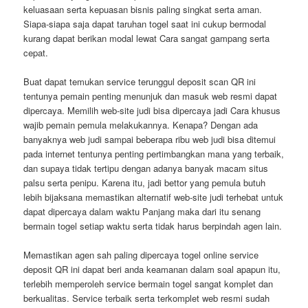
keluasaan serta kepuasan bisnis paling singkat serta aman.
Siapa-siapa saja dapat taruhan togel saat ini cukup bermodal
kurang dapat berikan modal lewat Cara sangat gampang serta
cepat.
Buat dapat temukan service terunggul deposit scan QR ini
tentunya pemain penting menunjuk dan masuk web resmi dapat
dipercaya. Memilih web-site judi bisa dipercaya jadi Cara khusus
wajib pemain pemula melakukannya. Kenapa? Dengan ada
banyaknya web judi sampai beberapa ribu web judi bisa ditemui
pada internet tentunya penting pertimbangkan mana yang terbaik,
dan supaya tidak tertipu dengan adanya banyak macam situs
palsu serta penipu. Karena itu, jadi bettor yang pemula butuh
lebih bijaksana memastikan alternatif web-site judi terhebat untuk
dapat dipercaya dalam waktu Panjang maka dari itu senang
bermain togel setiap waktu serta tidak harus berpindah agen lain.
Memastikan agen sah paling dipercaya togel online service
deposit QR ini dapat beri anda keamanan dalam soal apapun itu,
terlebih memperoleh service bermain togel sangat komplet dan
berkualitas. Service terbaik serta terkomplet web resmi sudah