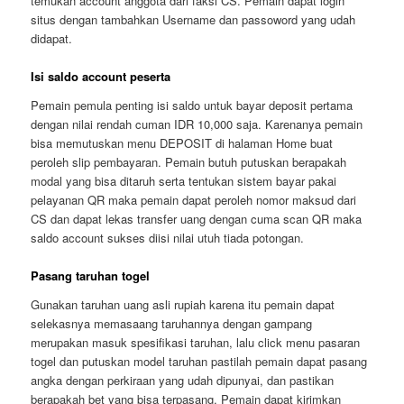
temukan account anggota dari faksi CS. Pemain dapat login
situs dengan tambahkan Username dan passoword yang udah
didapat.
Isi saldo account peserta
Pemain pemula penting isi saldo untuk bayar deposit pertama
dengan nilai rendah cuman IDR 10,000 saja. Karenanya pemain
bisa memutuskan menu DEPOSIT di halaman Home buat
peroleh slip pembayaran. Pemain butuh putuskan berapakah
modal yang bisa ditaruh serta tentukan sistem bayar pakai
pelayanan QR maka pemain dapat peroleh nomor maksud dari
CS dan dapat lekas transfer uang dengan cuma scan QR maka
saldo account sukses diisi nilai utuh tiada potongan.
Pasang taruhan togel
Gunakan taruhan uang asli rupiah karena itu pemain dapat
selekasnya memasaang taruhannya dengan gampang
merupakan masuk spesifikasi taruhan, lalu click menu pasaran
togel dan putuskan model taruhan pastilah pemain dapat pasang
angka dengan perkiraan yang udah dipunyai, dan pastikan
berapakah bet yang bisa terpasang. Pemain dapat kirimkan