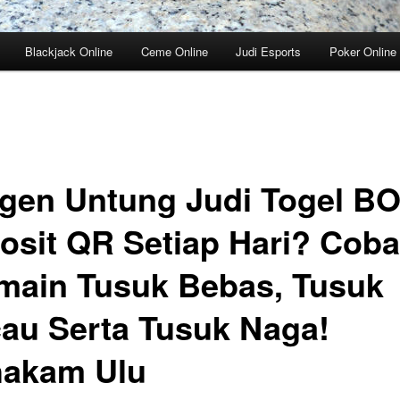
Blackjack Online
Ceme Online
Judi Esports
Poker Online
gen Untung Judi Togel B
osit QR Setiap Hari? Coba
main Tusuk Bebas, Tusuk
au Serta Tusuk Naga!
akam Ulu