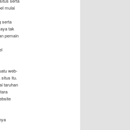
itus serta
el mulai
 serta
caya tak
gan pemain
el
uatu web-
situs itu.
i taruhan
tara
ebsite
nya