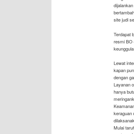
dijalankan
bertambah
site judi s
Terdapat 
resmi BO d
keunggulan
Lewat inte
kapan pun
dengan ga
Layanan o
hanya but
meringank
Keamanan 
keraguan 
dilaksana
Mulai taru