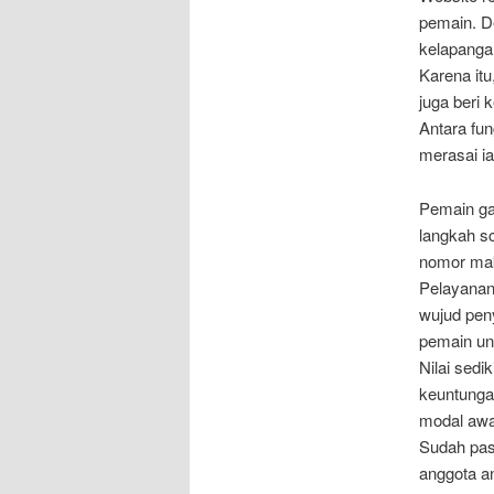
pemain. D
kelapanga
Karena itu
juga beri
Antara fun
merasai ia
Pemain ga
langkah sc
nomor mak
Pelayanan 
wujud pen
pemain un
Nilai sedi
keuntungan
modal awa
Sudah past
anggota a