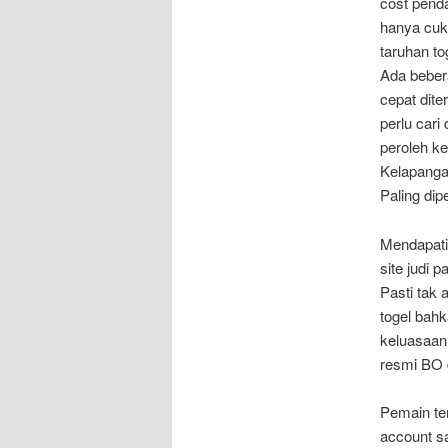
cost penda
hanya cuku
taruhan to
Ada beber
cepat dite
perlu car
peroleh k
Kelapanga
Paling dip
Mendapati
site judi 
Pasti tak
togel bahk
keluasaan
resmi BO 
Pemain te
account s