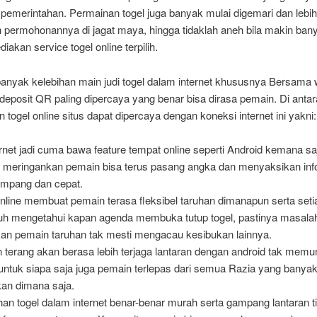
 pemerintahan. Permainan togel juga banyak mulai digemari dan lebih
 permohonannya di jagat maya, hingga tidaklah aneh bila makin ban
ediakan service togel online terpilih.
banyak kelebihan main judi togel dalam internet khususnya Bersama 
eposit QR paling dipercaya yang benar bisa dirasa pemain. Di antar
 togel online situs dapat dipercaya dengan koneksi internet ini yakni:
rnet jadi cuma bawa feature tempat online seperti Android kemana s
 meringankan pemain bisa terus pasang angka dan menyaksikan info
mpang dan cepat.
nline membuat pemain terasa fleksibel taruhan dimanapun serta seti
uh mengetahui kapan agenda membuka tutup togel, pastinya masalah
an pemain taruhan tak mesti mengacau kesibukan lainnya.
terang akan berasa lebih terjaga lantaran dengan android tak memu
untuk siapa saja juga pemain terlepas dari semua Razia yang banya
kan dimana saja.
han togel dalam internet benar-benar murah serta gampang lantaran t