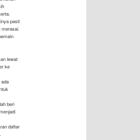
ih
erta.
inya pasti
 merasai.
 pemain
an lewat
er ke
k ada
ntuk
lah beri
 menjadi
ran daftar
.