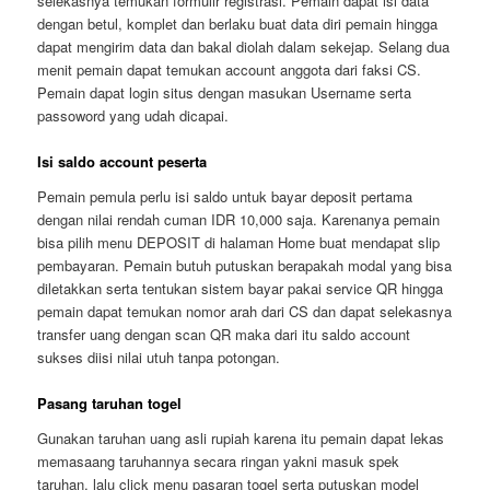
selekasnya temukan formulir registrasi. Pemain dapat isi data
dengan betul, komplet dan berlaku buat data diri pemain hingga
dapat mengirim data dan bakal diolah dalam sekejap. Selang dua
menit pemain dapat temukan account anggota dari faksi CS.
Pemain dapat login situs dengan masukan Username serta
passoword yang udah dicapai.
Isi saldo account peserta
Pemain pemula perlu isi saldo untuk bayar deposit pertama
dengan nilai rendah cuman IDR 10,000 saja. Karenanya pemain
bisa pilih menu DEPOSIT di halaman Home buat mendapat slip
pembayaran. Pemain butuh putuskan berapakah modal yang bisa
diletakkan serta tentukan sistem bayar pakai service QR hingga
pemain dapat temukan nomor arah dari CS dan dapat selekasnya
transfer uang dengan scan QR maka dari itu saldo account
sukses diisi nilai utuh tanpa potongan.
Pasang taruhan togel
Gunakan taruhan uang asli rupiah karena itu pemain dapat lekas
memasaang taruhannya secara ringan yakni masuk spek
taruhan, lalu click menu pasaran togel serta putuskan model