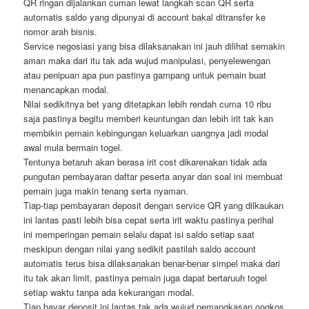
QR ringan dijalankan cuman lewat langkah scan QR serta
automatis saldo yang dipunyai di account bakal ditransfer ke
nomor arah bisnis.
Service negosiasi yang bisa dilaksanakan ini jauh dilihat semakin
aman maka dari itu tak ada wujud manipulasi, penyelewengan
atau penipuan apa pun pastinya gampang untuk pemain buat
menancapkan modal.
Nilai sedikitnya bet yang ditetapkan lebih rendah cuma 10 ribu
saja pastinya begitu memberi keuntungan dan lebih irit tak kan
membikin pemain kebingungan keluarkan uangnya jadi modal
awal mula bermain togel.
Tentunya betaruh akan berasa irit cost dikarenakan tidak ada
pungutan pembayaran daftar peserta anyar dan soal ini membuat
pemain juga makin tenang serta nyaman.
Tiap-tiap pembayaran deposit dengan service QR yang dilkaukan
ini lantas pasti lebih bisa cepat serta irit waktu pastinya perihal
ini memperingan pemain selalu dapat isi saldo setiap saat
meskipun dengan nilai yang sedikit pastilah saldo account
automatis terus bisa dilaksanakan benar-benar simpel maka dari
itu tak akan limit, pastinya pemain juga dapat bertaruuh togel
setiap waktu tanpa ada kekurangan modal.
Tiap bayar deposit ini lantas tak ada wujud pemangkasan ongkos