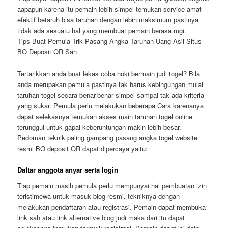
aapapun karena itu pemain lebih simpel temukan service amat
efektif betaruh bisa taruhan dengan lebih maksimum pastinya
tidak ada sesuatu hal yang membuat pemain berasa rugi.
Tips Buat Pemula Trik Pasang Angka Taruhan Uang Asli Situs
BO Deposit QR Sah
Tertarikkah anda buat lekas coba hoki bermain judi togel? Bila
anda merupakan pemula pastinya tak harus kebingungan mulai
taruhan togel secara benar-benar simpel sampai tak ada kriteria
yang sukar. Pemula perlu melakukan beberapa Cara karenanya
dapat selekasnya temukan akses main taruhan togel online
terunggul untuk gapai keberuntungan makin lebih besar.
Pedoman teknik paling gampang pasang angka togel website
resmi BO deposit QR dapat dipercaya yaitu:
Daftar anggota anyar serta login
Tiap pemain masih pemula perlu mempunyai hal pembuatan izin
teristimewa untuk masuk blog resmi, tekniknya dengan
melakukan pendaftaran atau registrasi. Pemain dapat membuka
link sah atau link alternative blog judi maka dari itu dapat