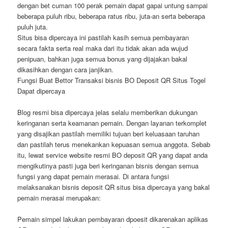
dengan bet cuman 100 perak pemain dapat gapai untung sampai
beberapa puluh ribu, beberapa ratus ribu, juta-an serta beberapa
puluh juta.
Situs bisa dipercaya ini pastilah kasih semua pembayaran
secara fakta serta real maka dari itu tidak akan ada wujud
penipuan, bahkan juga semua bonus yang dijajakan bakal
dikasihkan dengan cara janjikan.
Fungsi Buat Bettor Transaksi bisnis BO Deposit QR Situs Togel
Dapat dipercaya
Blog resmi bisa dipercaya jelas selalu memberikan dukungan
keringanan serta keamanan pemain. Dengan layanan terkomplet
yang disajikan pastilah memiliki tujuan beri keluasaan taruhan
dan pastilah terus menekankan kepuasan semua anggota. Sebab
itu, lewat service website resmi BO deposit QR yang dapat anda
mengikutinya pasti juga beri keringanan bisnis dengan semua
fungsi yang dapat pemain merasai. Di antara fungsi
melaksanakan bisnis deposit QR situs bisa dipercaya yang bakal
pemain merasai merupakan:
Pemain simpel lakukan pembayaran dpoesit dikarenakan aplikas