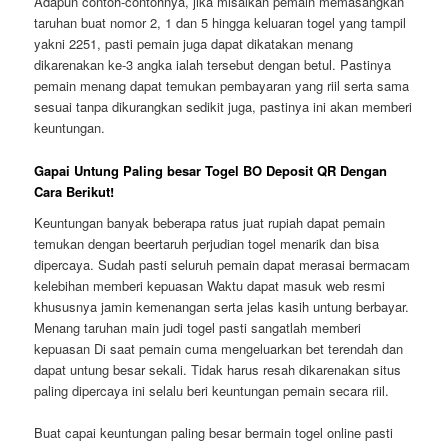
Adapun contoh-contohnya, jika misalkan pemain memasangkan
taruhan buat nomor 2, 1 dan 5 hingga keluaran togel yang tampil
yakni 2251, pasti pemain juga dapat dikatakan menang
dikarenakan ke-3 angka ialah tersebut dengan betul. Pastinya
pemain menang dapat temukan pembayaran yang riil serta sama
sesuai tanpa dikurangkan sedikit juga, pastinya ini akan memberi
keuntungan.
Gapai Untung Paling besar Togel BO Deposit QR Dengan
Cara Berikut!
Keuntungan banyak beberapa ratus juat rupiah dapat pemain
temukan dengan beertaruh perjudian togel menarik dan bisa
dipercaya. Sudah pasti seluruh pemain dapat merasai bermacam
kelebihan memberi kepuasan Waktu dapat masuk web resmi
khususnya jamin kemenangan serta jelas kasih untung berbayar.
Menang taruhan main judi togel pasti sangatlah memberi
kepuasan Di saat pemain cuma mengeluarkan bet terendah dan
dapat untung besar sekali. Tidak harus resah dikarenakan situs
paling dipercaya ini selalu beri keuntungan pemain secara riil.
Buat capai keuntungan paling besar bermain togel online pasti