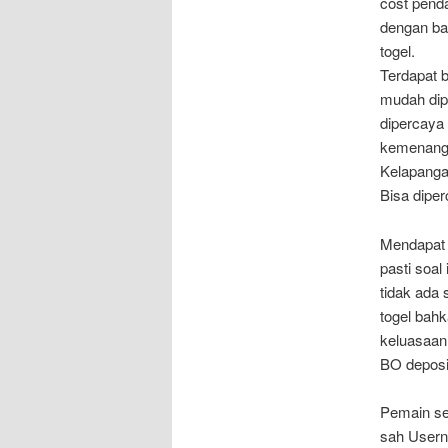
cost penda
dengan bay
togel.
Terdapat 
mudah dipe
dipercaya 
kemenanga
Kelapanga
Bisa dipe
Mendapat 
pasti soal
tidak ada
togel bah
keluasaan
BO deposit
Pemain sel
sah Usern