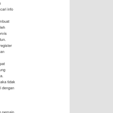
s
ari info
embuat
leh
rvis
tun.
egister
man
pat
tung
a.
maka tidak
ri dengan
n pemain.