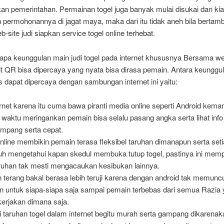
an pemerintahan. Permainan togel juga banyak mulai disukai dan ki
 permohonannya di jagat maya, maka dari itu tidak aneh bila bertam
-site judi siapkan service togel online terhebat.
apa keunggulan main judi togel pada internet khususnya Bersama w
t QR bisa dipercaya yang nyata bisa dirasa pemain. Antara keunggul
us dapat dipercaya dengan sambungan internet ini yaitu:
rnet karena itu cuma bawa piranti media online seperti Android kema
 waktu meringankan pemain bisa selalu pasang angka serta lihat info 
mpang serta cepat.
nline membikin pemain terasa fleksibel taruhan dimanapun serta set
uh mengetahui kapan skedul membuka tutup togel, pastinya ini me
ruhan tak mesti mengacaukan kesibukan lainnya.
terang bakal berasa lebih teruji karena dengan android tak memunc
n untuk siapa-siapa saja sampai pemain terbebas dari semua Razia
kerjakan dimana saja.
 taruhan togel dalam internet begitu murah serta gampang dikarenak