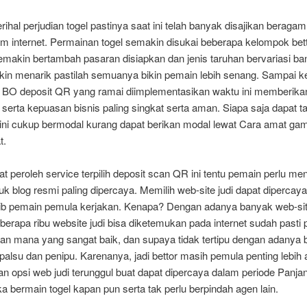
rihal perjudian togel pastinya saat ini telah banyak disajikan beragam
lam internet. Permainan togel semakin disukai beberapa kelompok bet
emakin bertambah pasaran disiapkan dan jenis taruhan bervariasi b
in menarik pastilah semuanya bikin pemain lebih senang. Sampai k
 BO deposit QR yang ramai diimplementasikan waktu ini memberika
serta kepuasan bisnis paling singkat serta aman. Siapa saja dapat t
t ini cukup bermodal kurang dapat berikan modal lewat Cara amat g
t.
t peroleh service terpilih deposit scan QR ini tentu pemain perlu me
k blog resmi paling dipercaya. Memilih web-site judi dapat dipercaya
ib pemain pemula kerjakan. Kenapa? Dengan adanya banyak web-site
erapa ribu website judi bisa diketemukan pada internet sudah pasti 
kan mana yang sangat baik, dan supaya tidak tertipu dengan adanya
 palsu dan penipu. Karenanya, jadi bettor masih pemula penting lebih a
n opsi web judi terunggul buat dapat dipercaya dalam periode Panj
uka bermain togel kapan pun serta tak perlu berpindah agen lain.