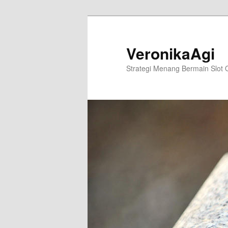
Skip
to
primary
VeronikaAgi
content
Strategi Menang Bermain Slot 