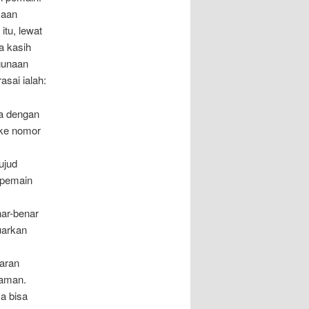
saan
itu, lewat
a kasih
gunaan
asai ialah:
a dengan
 ke nomor
ujud
 pemain
nar-benar
uarkan
yaran
yaman.
a bisa