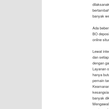
dilaksanak
bertambah
banyak web
Ada beber
BO deposi
online sit
Lewat inte
dan setiap
dengan ga
Layanan o
hanya but
pemain ta
Keamanan 
kesangsia
banyak di
Mengawali