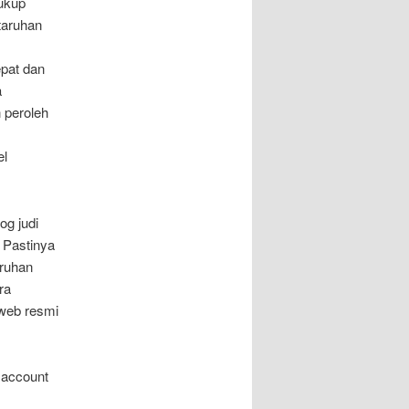
cukup
taruhan
pat dan
a
 peroleh
el
g judi
 Pastinya
aruhan
ra
web resmi
 account