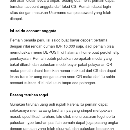
dan akan diolah secara cepat. Selang dua menit pemain dapat
temukan account anggota dari faksi CS. Pemain dapat login
situs dengan masukan Username dan passoword yang telah
dicapai.
Isi saldo account anggota
Pemain pemula perlu isi saldo buat bayar deposit pertama
dengan nilai rendah cuman IDR 10,000 saja. Jadi pemain bisa
memutuskan menu DEPOSIT di halaman Home buat peroleh slip
pembayaran. Pemain butuh putuskan berapakah modal yang
bakal ditaruh dan putuskan model bayar pakai pelayanan QR
maka pemain dapat temukan nomor maksud dari CS dan dapat
lekas transfer uang dengan cuma scan QR maka dari itu saldo
account sukses diisi nilai utuh tanpa ada potongan.
Pasang taruhan togel
Gunakan taruhan uang asli rupiah karena itu pemain dapat
selekasnya memasaang taruhannya yang simpel merupakan
masuk spesifikasi taruhan, lalu click menu pasaran togel serta
putuskan type taruhan pastilah pemain dapat juga pasang angka
dengan ramalan yang telah dipunyai, dan putuskan berapakah