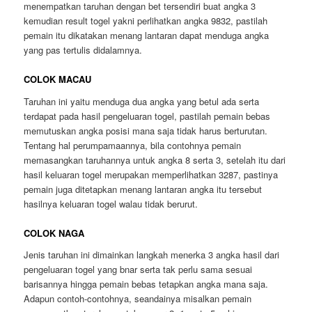
menempatkan taruhan dengan bet tersendiri buat angka 3
kemudian result togel yakni perlihatkan angka 9832, pastilah
pemain itu dikatakan menang lantaran dapat menduga angka
yang pas tertulis didalamnya.
COLOK MACAU
Taruhan ini yaitu menduga dua angka yang betul ada serta
terdapat pada hasil pengeluaran togel, pastilah pemain bebas
memutuskan angka posisi mana saja tidak harus berturutan.
Tentang hal perumpamaannya, bila contohnya pemain
memasangkan taruhannya untuk angka 8 serta 3, setelah itu dari
hasil keluaran togel merupakan memperlihatkan 3287, pastinya
pemain juga ditetapkan menang lantaran angka itu tersebut
hasilnya keluaran togel walau tidak berurut.
COLOK NAGA
Jenis taruhan ini dimainkan langkah menerka 3 angka hasil dari
pengeluaran togel yang bnar serta tak perlu sama sesuai
barisannya hingga pemain bebas tetapkan angka mana saja.
Adapun contoh-contohnya, seandainya misalkan pemain