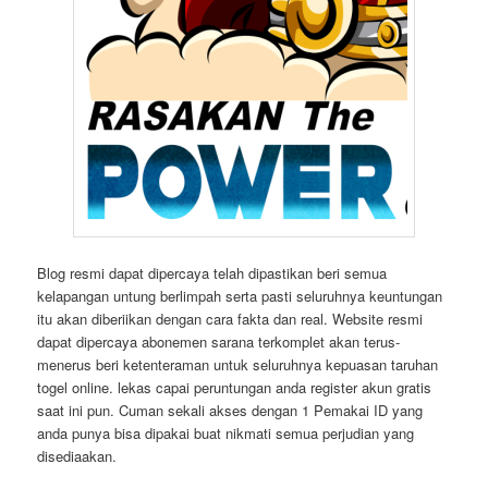
Blog resmi dapat dipercaya telah dipastikan beri semua
kelapangan untung berlimpah serta pasti seluruhnya keuntungan
itu akan diberiikan dengan cara fakta dan real. Website resmi
dapat dipercaya abonemen sarana terkomplet akan terus-
menerus beri ketenteraman untuk seluruhnya kepuasan taruhan
togel online. lekas capai peruntungan anda register akun gratis
saat ini pun. Cuman sekali akses dengan 1 Pemakai ID yang
anda punya bisa dipakai buat nikmati semua perjudian yang
disediaakan.