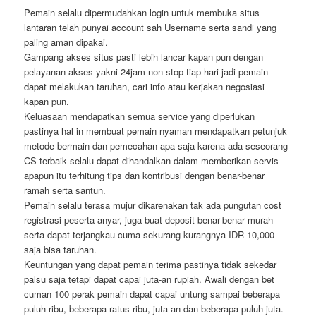
Pemain selalu dipermudahkan login untuk membuka situs
lantaran telah punyai account sah Username serta sandi yang
paling aman dipakai.
Gampang akses situs pasti lebih lancar kapan pun dengan
pelayanan akses yakni 24jam non stop tiap hari jadi pemain
dapat melakukan taruhan, cari info atau kerjakan negosiasi
kapan pun.
Keluasaan mendapatkan semua service yang diperlukan
pastinya hal in membuat pemain nyaman mendapatkan petunjuk
metode bermain dan pemecahan apa saja karena ada seseorang
CS terbaik selalu dapat dihandalkan dalam memberikan servis
apapun itu terhitung tips dan kontribusi dengan benar-benar
ramah serta santun.
Pemain selalu terasa mujur dikarenakan tak ada pungutan cost
registrasi peserta anyar, juga buat deposit benar-benar murah
serta dapat terjangkau cuma sekurang-kurangnya IDR 10,000
saja bisa taruhan.
Keuntungan yang dapat pemain terima pastinya tidak sekedar
palsu saja tetapi dapat capai juta-an rupiah. Awali dengan bet
cuman 100 perak pemain dapat capai untung sampai beberapa
puluh ribu, beberapa ratus ribu, juta-an dan beberapa puluh juta.