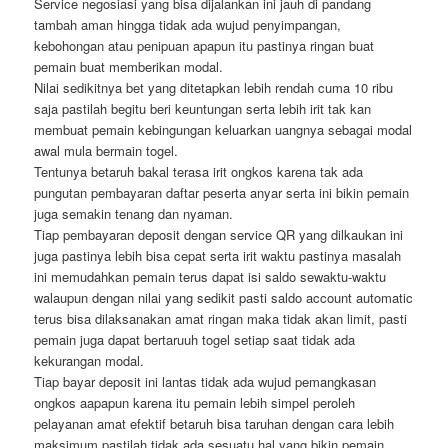
Service negosiasi yang bisa dijalankan ini jauh di pandang
tambah aman hingga tidak ada wujud penyimpangan,
kebohongan atau penipuan apapun itu pastinya ringan buat
pemain buat memberikan modal.
Nilai sedikitnya bet yang ditetapkan lebih rendah cuma 10 ribu
saja pastilah begitu beri keuntungan serta lebih irit tak kan
membuat pemain kebingungan keluarkan uangnya sebagai modal
awal mula bermain togel.
Tentunya betaruh bakal terasa irit ongkos karena tak ada
pungutan pembayaran daftar peserta anyar serta ini bikin pemain
juga semakin tenang dan nyaman.
Tiap pembayaran deposit dengan service QR yang dilkaukan ini
juga pastinya lebih bisa cepat serta irit waktu pastinya masalah
ini memudahkan pemain terus dapat isi saldo sewaktu-waktu
walaupun dengan nilai yang sedikit pasti saldo account automatic
terus bisa dilaksanakan amat ringan maka tidak akan limit, pasti
pemain juga dapat bertaruuh togel setiap saat tidak ada
kekurangan modal.
Tiap bayar deposit ini lantas tidak ada wujud pemangkasan
ongkos aapapun karena itu pemain lebih simpel peroleh
pelayanan amat efektif betaruh bisa taruhan dengan cara lebih
maksimum pastilah tidak ada sesuatu hal yang bikin pemain