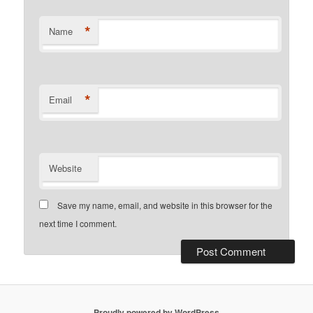
*
Name
*
Email
Website
Save my name, email, and website in this browser for the
next time I comment.
Proudly powered by WordPress