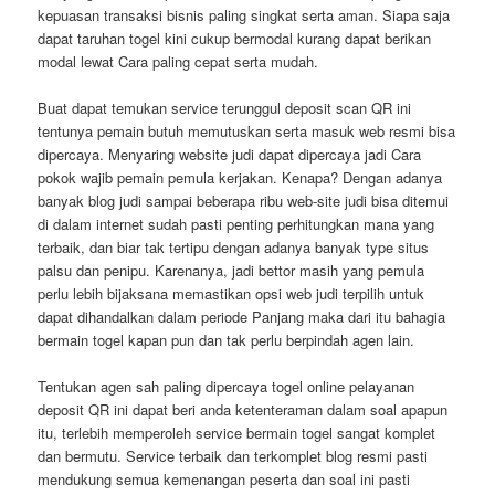
kepuasan transaksi bisnis paling singkat serta aman. Siapa saja
dapat taruhan togel kini cukup bermodal kurang dapat berikan
modal lewat Cara paling cepat serta mudah.
Buat dapat temukan service terunggul deposit scan QR ini
tentunya pemain butuh memutuskan serta masuk web resmi bisa
dipercaya. Menyaring website judi dapat dipercaya jadi Cara
pokok wajib pemain pemula kerjakan. Kenapa? Dengan adanya
banyak blog judi sampai beberapa ribu web-site judi bisa ditemui
di dalam internet sudah pasti penting perhitungkan mana yang
terbaik, dan biar tak tertipu dengan adanya banyak type situs
palsu dan penipu. Karenanya, jadi bettor masih yang pemula
perlu lebih bijaksana memastikan opsi web judi terpilih untuk
dapat dihandalkan dalam periode Panjang maka dari itu bahagia
bermain togel kapan pun dan tak perlu berpindah agen lain.
Tentukan agen sah paling dipercaya togel online pelayanan
deposit QR ini dapat beri anda ketenteraman dalam soal apapun
itu, terlebih memperoleh service bermain togel sangat komplet
dan bermutu. Service terbaik dan terkomplet blog resmi pasti
mendukung semua kemenangan peserta dan soal ini pasti