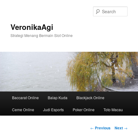
Skip
to
Sear
primary
content
VeronikaAgi
Strategi Menang Bermain Slot Online
Main
Baccarat Online
Balap Kuda
Blackjack Online
menu
Ceme Online
Judi Esports
Poker Online
Toto Macau
Post
←
Previous
Next
→
navigation