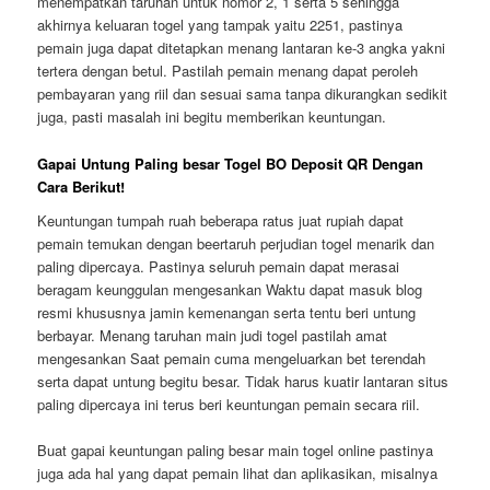
menempatkan taruhan untuk nomor 2, 1 serta 5 sehingga
akhirnya keluaran togel yang tampak yaitu 2251, pastinya
pemain juga dapat ditetapkan menang lantaran ke-3 angka yakni
tertera dengan betul. Pastilah pemain menang dapat peroleh
pembayaran yang riil dan sesuai sama tanpa dikurangkan sedikit
juga, pasti masalah ini begitu memberikan keuntungan.
Gapai Untung Paling besar Togel BO Deposit QR Dengan
Cara Berikut!
Keuntungan tumpah ruah beberapa ratus juat rupiah dapat
pemain temukan dengan beertaruh perjudian togel menarik dan
paling dipercaya. Pastinya seluruh pemain dapat merasai
beragam keunggulan mengesankan Waktu dapat masuk blog
resmi khususnya jamin kemenangan serta tentu beri untung
berbayar. Menang taruhan main judi togel pastilah amat
mengesankan Saat pemain cuma mengeluarkan bet terendah
serta dapat untung begitu besar. Tidak harus kuatir lantaran situs
paling dipercaya ini terus beri keuntungan pemain secara riil.
Buat gapai keuntungan paling besar main togel online pastinya
juga ada hal yang dapat pemain lihat dan aplikasikan, misalnya