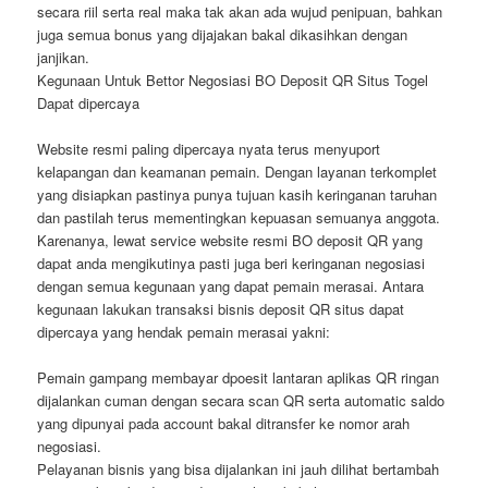
secara riil serta real maka tak akan ada wujud penipuan, bahkan
juga semua bonus yang dijajakan bakal dikasihkan dengan
janjikan.
Kegunaan Untuk Bettor Negosiasi BO Deposit QR Situs Togel
Dapat dipercaya
Website resmi paling dipercaya nyata terus menyuport
kelapangan dan keamanan pemain. Dengan layanan terkomplet
yang disiapkan pastinya punya tujuan kasih keringanan taruhan
dan pastilah terus mementingkan kepuasan semuanya anggota.
Karenanya, lewat service website resmi BO deposit QR yang
dapat anda mengikutinya pasti juga beri keringanan negosiasi
dengan semua kegunaan yang dapat pemain merasai. Antara
kegunaan lakukan transaksi bisnis deposit QR situs dapat
dipercaya yang hendak pemain merasai yakni:
Pemain gampang membayar dpoesit lantaran aplikas QR ringan
dijalankan cuman dengan secara scan QR serta automatic saldo
yang dipunyai pada account bakal ditransfer ke nomor arah
negosiasi.
Pelayanan bisnis yang bisa dijalankan ini jauh dilihat bertambah