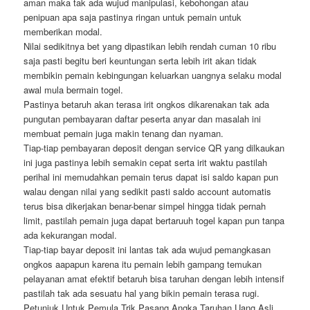
aman maka tak ada wujud manipulasi, kebohongan atau
penipuan apa saja pastinya ringan untuk pemain untuk
memberikan modal.
Nilai sedikitnya bet yang dipastikan lebih rendah cuman 10 ribu
saja pasti begitu beri keuntungan serta lebih irit akan tidak
membikin pemain kebingungan keluarkan uangnya selaku modal
awal mula bermain togel.
Pastinya betaruh akan terasa irit ongkos dikarenakan tak ada
pungutan pembayaran daftar peserta anyar dan masalah ini
membuat pemain juga makin tenang dan nyaman.
Tiap-tiap pembayaran deposit dengan service QR yang dilkaukan
ini juga pastinya lebih semakin cepat serta irit waktu pastilah
perihal ini memudahkan pemain terus dapat isi saldo kapan pun
walau dengan nilai yang sedikit pasti saldo account automatis
terus bisa dikerjakan benar-benar simpel hingga tidak pernah
limit, pastilah pemain juga dapat bertaruuh togel kapan pun tanpa
ada kekurangan modal.
Tiap-tiap bayar deposit ini lantas tak ada wujud pemangkasan
ongkos aapapun karena itu pemain lebih gampang temukan
pelayanan amat efektif betaruh bisa taruhan dengan lebih intensif
pastilah tak ada sesuatu hal yang bikin pemain terasa rugi.
Petunjuk Untuk Pemula Trik Pasang Angka Taruhan Uang Asli