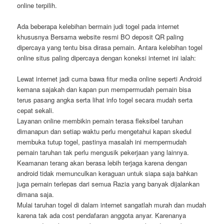
online terpilih.
Ada beberapa kelebihan bermain judi togel pada internet
khususnya Bersama website resmi BO deposit QR paling
dipercaya yang tentu bisa dirasa pemain. Antara kelebihan togel
online situs paling dipercaya dengan koneksi internet ini ialah:
Lewat internet jadi cuma bawa fitur media online seperti Android
kemana sajakah dan kapan pun mempermudah pemain bisa
terus pasang angka serta lihat info togel secara mudah serta
cepat sekali.
Layanan online membikin pemain terasa fleksibel taruhan
dimanapun dan setiap waktu perlu mengetahui kapan skedul
membuka tutup togel, pastinya masalah ini mempermudah
pemain taruhan tak perlu mengusik pekerjaan yang lainnya.
Keamanan terang akan berasa lebih terjaga karena dengan
android tidak memunculkan keraguan untuk siapa saja bahkan
juga pemain terlepas dari semua Razia yang banyak dijalankan
dimana saja.
Mulai taruhan togel di dalam internet sangatlah murah dan mudah
karena tak ada cost pendafaran anggota anyar. Karenanya