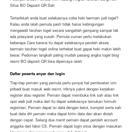
Situs BO Deposit QR Sah
Tertarikkah anda buat selekasnya coba hoki bermain judi togel?
Kalau anda ialah pemula pasti tidak harus kebingungan
mengawali taruhan togel secara sangatlah gampang sampai tak
ada prasyarat yang susah. Pemula cuman perlu melakukan
beberapa Cara karena itu dapat selekasnya peroleh akses
bermain taruhan togel online terhebat buat gapai hoki makin lebih
besar. Pedoman langkah paling mudah pasang angka togel blog
resmi BO deposit QR bisa dipercaya ialah:
Daftar peserta anyar dan login
Tiap-tiap pemain yang pemula perlu punyai hal pembuatan izin
pribadi buat masuk web resmi, triknya yakni dengan kerjakan
register atau register. Pemain dapat membuka link sah atau link
opsi web judi maka dari itu dapat selekasnya temukan formulir
registrasi. Pemain dapat isi data dengan betul, komplet serta sah
buat data diri pemain maka dapat kirim data dan akan diolah
dengan cepat. Selang dua menit pemain dapat peroleh account
anggota dari faksi CS. Pemain dapat login situs dengan masukan