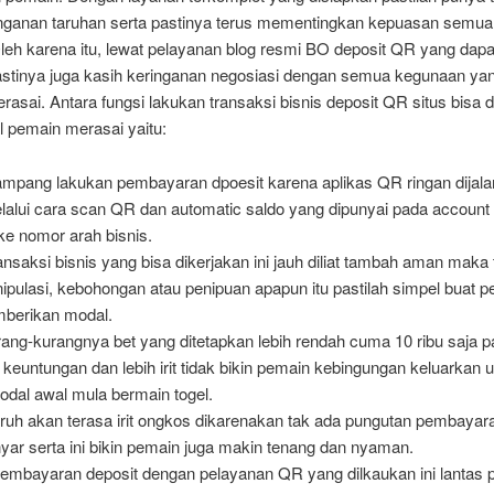
inganan taruhan serta pastinya terus mementingkan kepuasan semu
leh karena itu, lewat pelayanan blog resmi BO deposit QR yang dap
pastinya juga kasih keringanan negosiasi dengan semua kegunaan ya
asai. Antara fungsi lakukan transaksi bisnis deposit QR situs bisa 
l pemain merasai yaitu:
mpang lakukan pembayaran dpoesit karena aplikas QR ringan dijal
alui cara scan QR dan automatic saldo yang dipunyai pada account
 ke nomor arah bisnis.
ansaksi bisnis yang bisa dikerjakan ini jauh diliat tambah aman maka 
pulasi, kebohongan atau penipuan apapun itu pastilah simpel buat 
berikan modal.
rang-kurangnya bet yang ditetapkan lebih rendah cuma 10 ribu saja p
i keuntungan dan lebih irit tidak bikin pemain kebingungan keluarkan
odal awal mula bermain togel.
ruh akan terasa irit ongkos dikarenakan tak ada pungutan pembayara
yar serta ini bikin pemain juga makin tenang dan nyaman.
pembayaran deposit dengan pelayanan QR yang dilkaukan ini lantas p