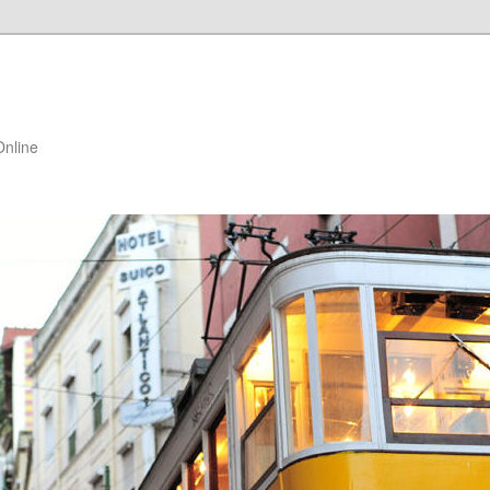
Online