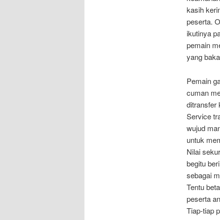
kasih ker
peserta. O
ikutinya 
pemain mer
yang baka
Pemain ga
cuman mel
ditransfer
Service tr
wujud mani
untuk mem
Nilai seku
begitu ber
sebagai m
Tentu beta
peserta an
Tiap-tiap 