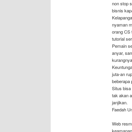
non stop s
bisnis kap
Kelapanga
nyaman me
orang CS 
tutorial s
Pemain sel
anyar, sam
kurangnya
Keuntunga
juta-an r
beberapa p
Situs bisa
tak akan 
janjikan.
Faedah Un
Web resmi
keamanan 