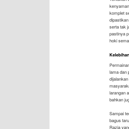
kenyamana
komplet se
dipastika
serta tak 
pastinya 
hoki semak
Kelebihan
Permainan 
lama dan p
dijalankan
masyaraka
larangan a
bahkan jug
Sampai te
bagus tar
Razia yan