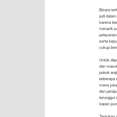
Bicara ter
judi dala
karena be
menarik p
pelayanan
serta kepu
cukup ber
Untuk dapa
dan masuk 
pokok waj
beberapa r
mana yang 
dan penipu
terunggul
kapan pun 
Tentukan a