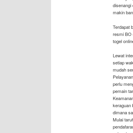
disenangi 
makin bany
Terdapat 
resmi BO d
togel onli
Lewat inte
setiap wa
mudah sert
Pelayanan
perlu men
pemain tar
Keamanan t
keraguan b
dimana sa
Mulai taru
pendafaran