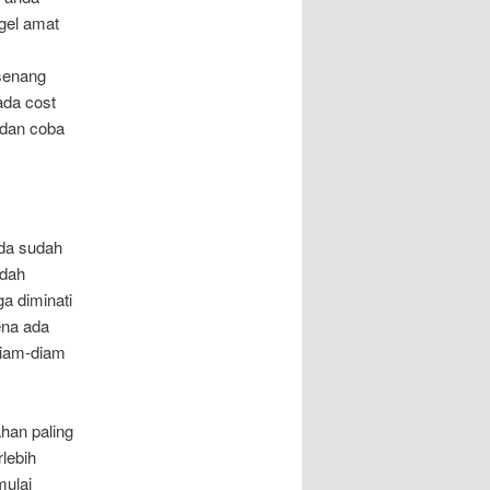
gel amat
senang
ada cost
 dan coba
ada sudah
udah
a diminati
ena ada
diam-diam
han paling
lebih
mulai