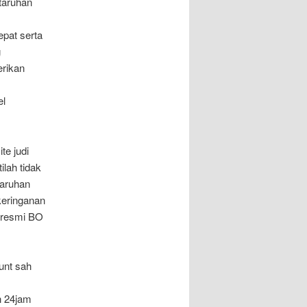
 taruhan
pat serta
g
erikan
el
te judi
ilah tidak
aruhan
keringanan
 resmi BO
unt sah
h 24jam