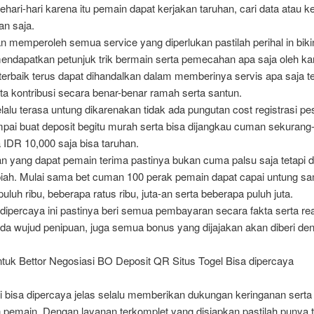
ehari-hari karena itu pemain dapat kerjakan taruhan, cari data atau k
an saja.
n memperoleh semua service yang diperlukan pastilah perihal in bik
ndapatkan petunjuk trik bermain serta pemecahan apa saja oleh ka
terbaik terus dapat dihandalkan dalam memberinya servis apa saja t
erta kontribusi secara benar-benar ramah serta santun.
alu terasa untung dikarenakan tidak ada pungutan cost registrasi pe
pai buat deposit begitu murah serta bisa dijangkau cuman sekurang
 IDR 10,000 saja bisa taruhan.
n yang dapat pemain terima pastinya bukan cuma palsu saja tetapi d
upiah. Mulai sama bet cuman 100 perak pemain dapat capai untung s
uluh ribu, beberapa ratus ribu, juta-an serta beberapa puluh juta.
 dipercaya ini pastinya beri semua pembayaran secara fakta serta rea
ada wujud penipuan, juga semua bonus yang dijajakan akan diberi de
tuk Bettor Negosiasi BO Deposit QR Situs Togel Bisa dipercaya
 bisa dipercaya jelas selalu memberikan dukungan keringanan serta
pemain. Dengan layanan terkomplet yang disiapkan pastilah punya t