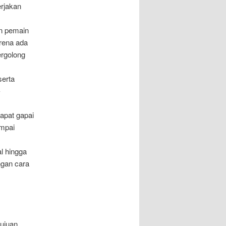
erjakan
in pemain
rena ada
ergolong
serta
-
apat gapai
ampai
l hingga
ngan cara
ujuan