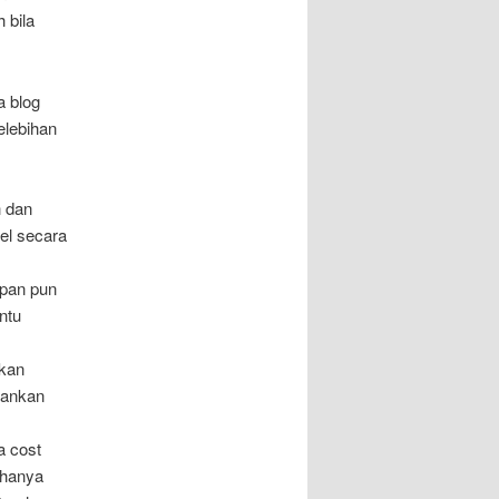
 bila
a blog
elebihan
h dan
el secara
apan pun
ntu
lkan
lankan
a cost
 hanya