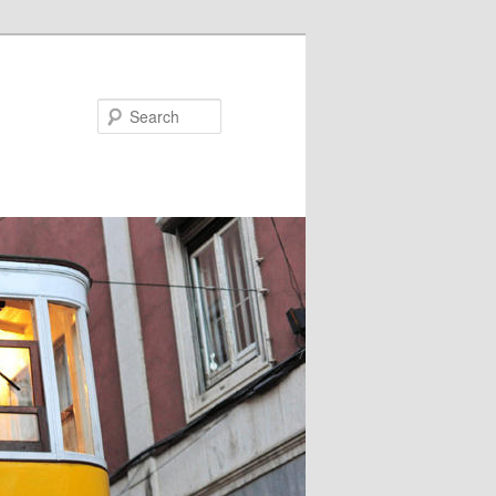
Search