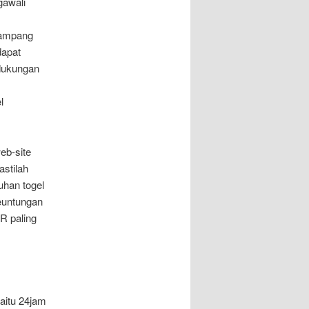
gawali
gampang
dapat
 dukungan
l
eb-site
astilah
uhan togel
euntungan
R paling
aitu 24jam