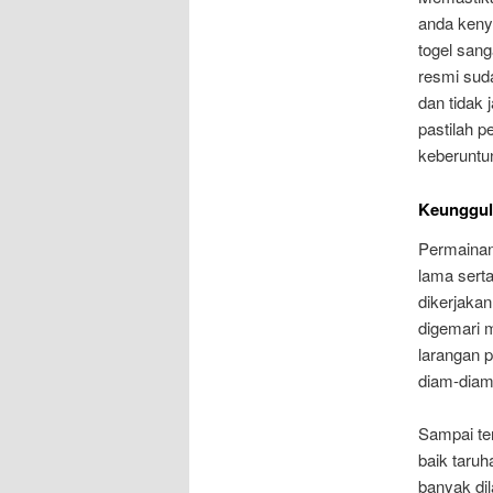
anda keny
togel sang
resmi sud
dan tidak 
pastilah p
keberuntu
Keunggula
Permainan 
lama serta
dikerjaka
digemari 
larangan 
diam-diam
Sampai ter
baik taru
banyak di