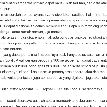
ehari-hari karenanya pemain dapat melakukan taruhan, cari data ata
an pun.
 memperoleh semua layanan yang diperlukan pasti perihal in memb
roleh tutorial trik bermain serta pemecahan apapun itu adanya oran
terus dapat dihandalkan dalam memberi servis apa pun tergolong ped
i dengan amat ramah namun juga santun.
alu terasa mujur dikarenakan tak ada pungutan ongkos registrasi an
a untuk deposit sangatlah murah dan dapat dijangkau cuma sedikitny
a bisa taruhan.
n yang dapat pemain terima pastinya tidak hanya palsu saja namun 
-an rupiah. Awali dengan bet cuma 100 perak pemain dapat capai unt
erapa puluh ribu, beberapa ratus ribu, juta-an serta beberapa puluh j
t dipercaya ini pasti kasih semua pembayaran secara fakta dan real 
 ada wujud penipuan, juga semua bonus yang dijajakan juga akan dib
Buat Bettor Negosiasi BO Deposit QR Situs Togel Bisa dipercaya
esmi dapat dipercaya pastilah selalu memberikan dukungan keringan
pemain. Dengan layanan terkomplet yang disiapkan pastilah memp