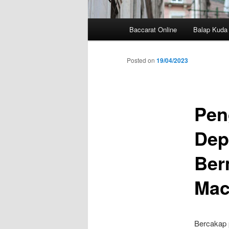
Main
Baccarat Online
Balap Kuda
menu
Posted on
19/04/2023
Pen
Dep
Ber
Mac
Bercakap p