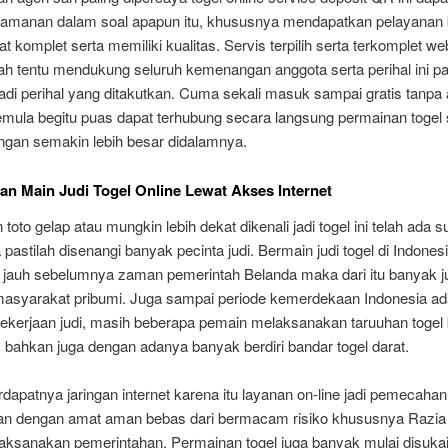
amanan dalam soal apapun itu, khususnya mendapatkan pelayanan
at komplet serta memiliki kualitas. Servis terpilih serta terkomplet we
ah tentu mendukung seluruh kemenangan anggota serta perihal ini pa
jadi perihal yang ditakutkan. Cuma sekali masuk sampai gratis tanpa
emula begitu puas dapat terhubung secara langsung permainan togel 
ngan semakin lebih besar didalamnya.
n Main Judi Togel Online Lewat Akses Internet
toto gelap atau mungkin lebih dekat dikenali jadi togel ini telah ada 
 pastilah disenangi banyak pecinta judi. Bermain judi togel di Indones
n jauh sebelumnya zaman pemerintah Belanda maka dari itu banyak j
masyarakat pribumi. Juga sampai periode kemerdekaan Indonesia a
pekerjaan judi, masih beberapa pemain melaksanakan taruuhan togel 
 bahkan juga dengan adanya banyak berdiri bandar togel darat.
dapatnya jaringan internet karena itu layanan on-line jadi pemecaha
han dengan amat aman bebas dari bermacam risiko khususnya Razia
laksanakan pemerintahan. Permainan togel juga banyak mulai disuka