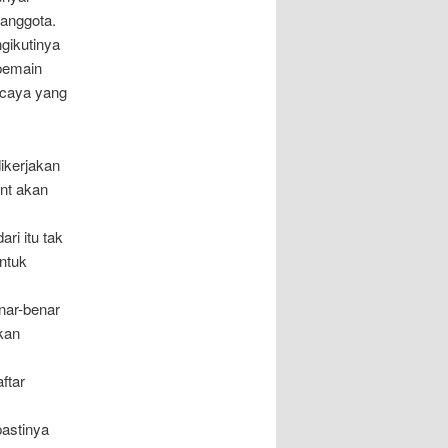
 anggota.
gikutinya
 pemain
ercaya yang
ikerjakan
nt akan
ri itu tak
ntuk
nar-benar
kan
ftar
pastinya