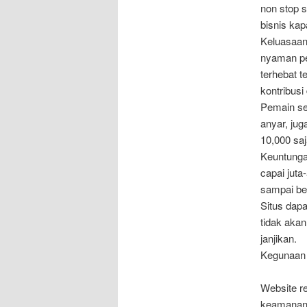
non stop s
bisnis kap
Keluasaan
nyaman pe
terhebat 
kontribus
Pemain sel
anyar, jug
10,000 saj
Keuntunga
capai juta
sampai beb
Situs dapa
tidak akan
janjikan.
Kegunaan 
Website r
keamanan 