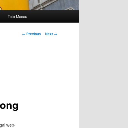
Toto Macau
Post
←
Previous
Next
→
navigation
O
long
agai web-