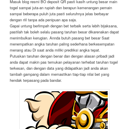
Masuk blog resmi BO deposit QR pasti kasih untung besar main
togel sampai juta-an rupiah dan berapun kemenangan pemain
sampai beberapa puluh juta pasti seluruhnya jelas berbayar
dengan riil tanpa ada penipuan apa saja.
Gapai untung berlimpah dengan bet terbaik serta lebih bijaksana,
pastilah tak boleh selalu pasang taruhan besar dikarenakan dapat
menimbulkan kerugian. Annda butuh pasang bet besar Saat
menempatkan angka taruhan paling sederhana berkesempatan
menang atau Di saat anda miliki prediiksi angka tepat.
Putuskan taruhan dengan benar dan dengan alasan pribadi jadi
anda dapat makin pas temukan pelayanan terhebat taruhan togel
terkesan, dan dengan data yang didapatkan jadi anda akan
tambah gampang dalam memastikan tiap-tiap nilai bet yang
hendak terpasang pada bandar.