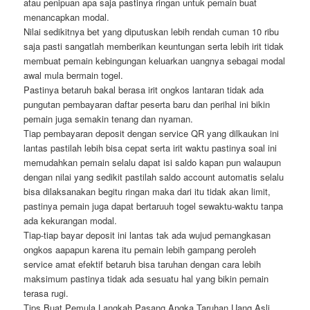
atau penipuan apa saja pastinya ringan untuk pemain buat
menancapkan modal.
Nilai sedikitnya bet yang diputuskan lebih rendah cuman 10 ribu
saja pasti sangatlah memberikan keuntungan serta lebih irit tidak
membuat pemain kebingungan keluarkan uangnya sebagai modal
awal mula bermain togel.
Pastinya betaruh bakal berasa irit ongkos lantaran tidak ada
pungutan pembayaran daftar peserta baru dan perihal ini bikin
pemain juga semakin tenang dan nyaman.
Tiap pembayaran deposit dengan service QR yang dilkaukan ini
lantas pastilah lebih bisa cepat serta irit waktu pastinya soal ini
memudahkan pemain selalu dapat isi saldo kapan pun walaupun
dengan nilai yang sedikit pastilah saldo account automatis selalu
bisa dilaksanakan begitu ringan maka dari itu tidak akan limit,
pastinya pemain juga dapat bertaruuh togel sewaktu-waktu tanpa
ada kekurangan modal.
Tiap-tiap bayar deposit ini lantas tak ada wujud pemangkasan
ongkos aapapun karena itu pemain lebih gampang peroleh
service amat efektif betaruh bisa taruhan dengan cara lebih
maksimum pastinya tidak ada sesuatu hal yang bikin pemain
terasa rugi.
Tips Buat Pemula Langkah Pasang Angka Taruhan Uang Asli