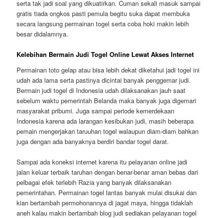
serta tak jadi soal yang dikuatirkan. Cuman sekali masuk sampai
gratis tiada ongkos pasti pemula begitu suka dapat membuka
secara langsung permainan togel serta coba hoki makin lebih
besar didalamnya.
Kelebihan Bermain Judi Togel Online Lewat Akses Internet
Permainan toto gelap atau bisa lebih dekat diketahui jadi togel ini
udah ada lama serta pastinya dicintai banyak penggemar judi.
Bermain judi togel di Indonesia udah dilaksanakan jauh saat
sebelum waktu pemerintah Belanda maka banyak juga digemari
masyarakat pribumi. Juga sampai periode kemerdekaan
Indonesia karena ada larangan kesibukan judi, masih beberapa
pemain mengerjakan taruuhan togel walaupun diam-diam bahkan
juga dengan ada banyaknya berdiri bandar togel darat.
Sampai ada koneksi internet karena itu pelayanan online jadi
jalan keluar terbaik taruhan dengan benar-benar aman bebas dari
pelbagai efek terlebih Razia yang banyak dilaksanakan
pemerintahan. Permainan togel lantas banyak mulai disukai dan
kian bertambah permohonannya di jagat maya, hingga tidaklah
aneh kalau makin bertambah blog judi sediakan pelayanan togel