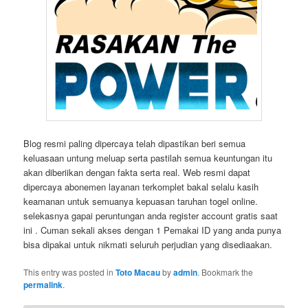
Blog resmi paling dipercaya telah dipastikan beri semua
keluasaan untung meluap serta pastilah semua keuntungan itu
akan diberiikan dengan fakta serta real. Web resmi dapat
dipercaya abonemen layanan terkomplet bakal selalu kasih
keamanan untuk semuanya kepuasan taruhan togel online.
selekasnya gapai peruntungan anda register account gratis saat
ini . Cuman sekali akses dengan 1 Pemakai ID yang anda punya
bisa dipakai untuk nikmati seluruh perjudian yang disediaakan.
This entry was posted in
Toto Macau
by
admin
. Bookmark the
permalink
.