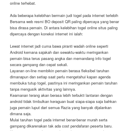
online terhebat.
Ada beberapa kelebihan bermain judi togel pada internet terlebih
Bersama web resmi BO deposit QR paling dipercaya yang benar
bisa dirasa pemain. Di antara kelebihan togel online situs paling
dipercaya dengan koneksi internet ini ialah:
Lewat internet jadi cuma bawa piranti wadah online seperti
Android kemana sajakah dan sewaktu-waktu meringankan
pemain bisa terus pasang angka dan memandang info togel
secara gampang dan cepat sekali.
Layanan on-line membikin pemain berasa fleksibel taruhan
dimanapun dan setiap saat perlu mengetahui kapan agenda
membuka tutup togel, pastinya ini meringankan pemain taruhan
tanpa mengusik aktivitas yang lainnya.
Keamanan terang akan berasa lebih terbukti lantaran dengan
android tidak timbulkan keraguan buat siapa-siapa saja bahkan
juga pemain luput dari semua Razia yang banyak dijalankan
dimana saja.
Mulai taruhan togel pada internet benar-benar murah serta
gampang dikarenakan tak ada cost pendafaran peserta baru.