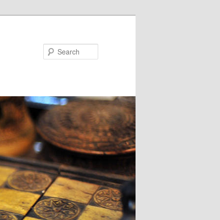
Search