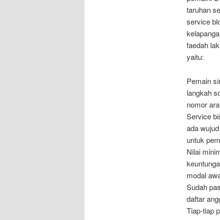
taruhan s
service bl
kelapanga
faedah la
yaitu:
Pemain si
langkah sc
nomor ara
Service bi
ada wujud
untuk pem
Nilai mini
keuntungan
modal awa
Sudah past
daftar ang
Tiap-tiap 