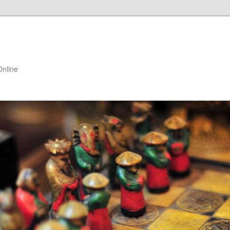
Online