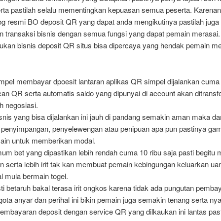
erta pastilah selalu mementingkan kepuasan semua peserta. Karenan
og resmi BO deposit QR yang dapat anda mengikutinya pastilah juga 
n transaksi bisnis dengan semua fungsi yang dapat pemain merasai. 
kukan bisnis deposit QR situs bisa dipercaya yang hendak pemain me
mpel membayar dpoesit lantaran aplikas QR simpel dijalankan cuma
an QR serta automatis saldo yang dipunyai di account akan ditransf
h negosiasi.
snis yang bisa dijalankan ini jauh di pandang semakin aman maka dari
 penyimpangan, penyelewengan atau penipuan apa pun pastinya ga
ain untuk memberikan modal.
mum bet yang dipastikan lebih rendah cuma 10 ribu saja pasti begitu
 serta lebih irit tak kan membuat pemain kebingungan keluarkan uan
l mula bermain togel.
i betaruh bakal terasa irit ongkos karena tidak ada pungutan pemba
gota anyar dan perihal ini bikin pemain juga semakin tenang serta n
pembayaran deposit dengan service QR yang dilkaukan ini lantas past