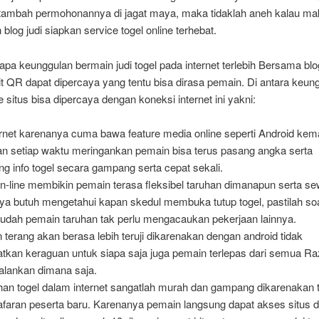
tambah permohonannya di jagat maya, maka tidaklah aneh kalau ma
blog judi siapkan service togel online terhebat.
pa keunggulan bermain judi togel pada internet terlebih Bersama blo
t QR dapat dipercaya yang tentu bisa dirasa pemain. Di antara keun
ne situs bisa dipercaya dengan koneksi internet ini yakni:
ernet karenanya cuma bawa feature media online seperti Android ke
an setiap waktu meringankan pemain bisa terus pasang angka serta
 info togel secara gampang serta cepat sekali.
n-line membikin pemain terasa fleksibel taruhan dimanapun serta se
a butuh mengetahui kapan skedul membuka tutup togel, pastilah soal
ah pemain taruhan tak perlu mengacaukan pekerjaan lainnya.
erang akan berasa lebih teruji dikarenakan dengan android tidak
tkan keraguan untuk siapa saja juga pemain terlepas dari semua Ra
alankan dimana saja.
han togel dalam internet sangatlah murah dan gampang dikarenakan 
afaran peserta baru. Karenanya pemain langsung dapat akses situs 