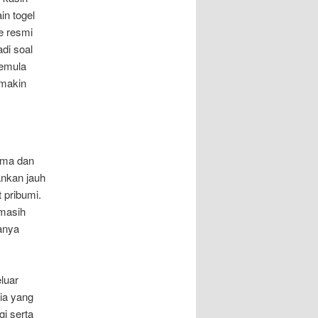
n togel
e resmi
di soal
pemula
 makin
lama dan
lankan jauh
 pribumi.
 masih
anya
luar
zia yang
i serta