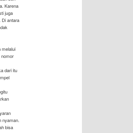
a. Karena
ti juga
 Di antara
ndak
 melalui
e nomor
 dari itu
impel
gitu
arkan
ayaran
an nyaman.
ah bisa