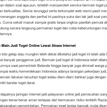
n dalam soal apa pun, terlebih memperoleh service bermain togel pa
n berkualitas. Servis terunggul serta terkomplet web resmi pasti m
nangan anggota dan perihal ini pastinya suka dan tak jadi soal ya
an. Cuma sekali masuk sampai gratis tanpa ongkos pastilah pemula 
hubung secara langsung permainan togel dan coba keberuntungan mak
alamnya.
 Main Judi Togel Online Lewat Akses Internet
toto gelap atau mungkin lebih dekat diketahui jadi togel ini telah ada
ntai banyak penggemar judi. Bermain judi togel di Indonesia telah dila
lumnya saat pemerintah Belanda hingga banyak juga diminati warga p
mpai waktu kemerdekaan Indonesia adanya larangan pekerjaan judi
pemain lakukan taruuhan togel walau diam-diam bahkan juga dengan
diri bandar togel darat.
dapatnya jaringan internet jadi pelayanan online jadi pemecahan san
ngan benar-benar aman terlepas dari bermacam risiko terlebih Razi
laksanakan pemerintahan. Permainan togel lantas banyak mulai dise