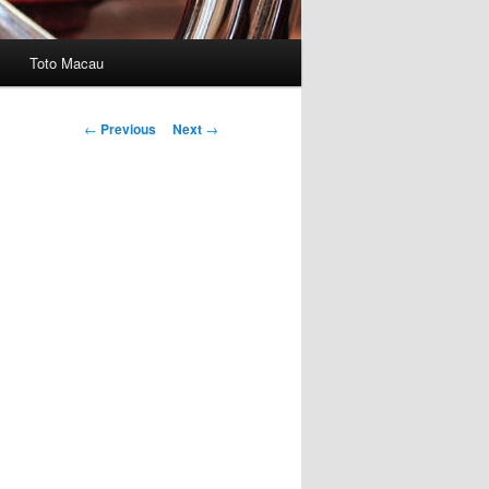
Toto Macau
Post
←
Previous
Next
→
navigation
O