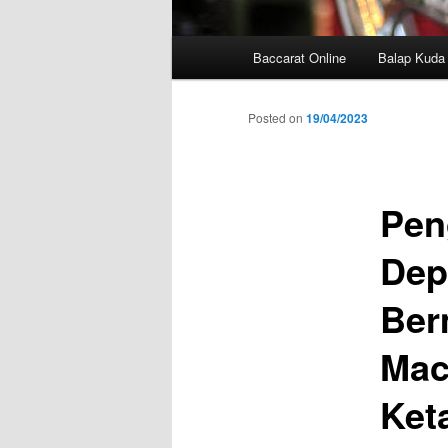
Main
Baccarat Online
Balap Kuda
menu
Posted on
19/04/2023
Pen
Dep
Ber
Mac
Ket