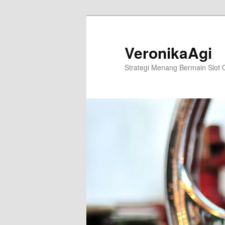
Skip
to
primary
VeronikaAgi
content
Strategi Menang Bermain Slot 