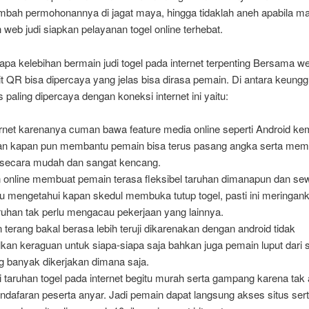
ambah permohonannya di jagat maya, hingga tidaklah aneh apabila m
web judi siapkan pelayanan togel online terhebat.
pa kelebihan bermain judi togel pada internet terpenting Bersama w
 QR bisa dipercaya yang jelas bisa dirasa pemain. Di antara keungg
us paling dipercaya dengan koneksi internet ini yaitu:
ernet karenanya cuman bawa feature media online seperti Android k
an kapan pun membantu pemain bisa terus pasang angka serta me
l secara mudah dan sangat kencang.
 online membuat pemain terasa fleksibel taruhan dimanapun dan se
lu mengetahui kapan skedul membuka tutup togel, pasti ini meringan
ruhan tak perlu mengacau pekerjaan yang lainnya.
erang bakal berasa lebih teruji dikarenakan dengan android tidak
an keraguan untuk siapa-siapa saja bahkan juga pemain luput dari
g banyak dikerjakan dimana saja.
taruhan togel pada internet begitu murah serta gampang karena tak
ndafaran peserta anyar. Jadi pemain dapat langsung akses situs ser