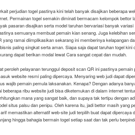
rkait perjudian togel pastinya kini telah banyak disajikan beberapa web
ernet. Permainan togel semakin diminati bermacam kelompok bettor l
ak pasaran disajikan serta model taruhan bervariasi banyak variasi
astinya semuanya membuat pemain kian senang. Juga kelebihan se
R yang ramai diimplikasikan sekarang ini memberinya kelapangan da
isnis paling singkat serta aman. Siapa saja dapat taruhan togel kini
kurang dapat berikan modal lewat Cara sangat cepat dan mudah.
t peroleh pelayanan terunggul deposit scan QR ini pastinya pemain 
masuk website resmi paling dipercaya. Menyaring web judi dapat diper
us wajib pemain pemula laksanakan. Kenapa? Dengan adanya bany
i beberapa ribu website judi bisa diketemukan di dalam internet tent
erhitungkan mana yang sangat baik, dan supaya tak tertipu dengan a
el situs palsu dan penipu. Oleh karena itu, jadi bettor masih yang 
h arif memastikan alternatif web-site judi terpilih buat dapat dipercaya
njang hingga bahagia bermain togel setiap saat dan tak perlu berpin