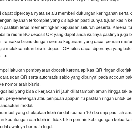
 dapat dipercaya nyata selalu memberi dukungan keringanan serta
engan layanan terkomplet yang disiapkan pasti punya tujuan kasih k
n pastilah terus mementingkan kepuasan seluruh peserta. Karena itu
bsite resmi BO deposit QR yang dapat anda ikutinya pastinya juga b
n transaksi bisnis dengan semua kegunaan yang dapat pemain meras
ngsi melaksanakan bisnis deposit QR situs dapat dipercaya yang bak
itu:
mpel lakukan pembayaran dpoesit karena aplikas QR ringan dikerja
cara scan QR serta automatis saldo yang dipunyai pada account bak
 ke nomor arah bisnis.
gosiasi yang bisa dikerjakan ini jauh diliat tambah aman hingga tak 
n, penyelewengan atau penipuan apapun itu pastilah ringan untuk p
ancapkan modal.
mum bet yang ditetapkan lebih rendah cuman 10 ribu saja pastilah am
 keuntungan dan lebih irit tidak bikin pemain kebingungan keluark
odal awalnya bermain togel.