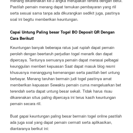
menang dikarenakan ke-3 angka merupakan tertera dengan betul.
Pastilah pemain menang dapat temukan pembayaran yang riil
serta sesuai sama tanpa ada dikurangkan sedikit juga, pastinya
soal ini begitu memberikan keuntungan.
Capai Untung Paling besar Togel BO Deposit QR Dengan
Cara Berikut!
Keuntungan banyak beberapa ratus juat rupiah dapat pemain
peroleh dengan beertaruh perjudian togel menarik dan dapat
dipercaya. Tentunya semuanya pemain dapat merasai pelbagai
keunggulan memberi kepuasan Saat dapat masuk blog resmi
khususnya menanggung kemenangan serta pastilah beri untung
berbayar. Menang taruhan bermain judi togel pastinya amat
memberikan kepuasan Sewaktu pemain cuma mengeluarkan bet
terendah serta dapat untung besar sekali. Tidak harus risau
dikarenakan situs paling dipercaya ini terus kasih keuntungan
pemain secara riil.
Buat gapai keuntungan paling besar bermain togel online pastilah
ada juga soal yang dapat pemain cermati serta aplikasikan,
diantaranya berikut ini: