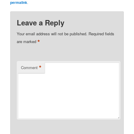
permalink
.
Leave a Reply
Your email address will not be published.
Required fields
*
are marked
*
Comment