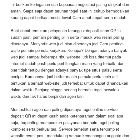
ini berikan keringanan dan kepuasan negosiasi paling singkat dan
aman. Siapa saja dapat taruhan togel saat ini cukup bermodalkan
kurang dapat berikan modal lewat Cara amat cepat serta mudah.
Buat dapat temukan pelayanan terunggul deposit scan QR ini
sudah pasti pemain penting pilih serta masuk web resmi paling
dipercaya. Menyortir web judi bisa dipercaya jadi Cara penting
wajib pemain pemula kerjakan. Kenapa? Dengan adanya banyak
web judi sampai beberapa ribu website judi bisa ditemui pada
internet sudah pasti perlu perhitungkan mana yang terbaik, dan
biar tidak tertipu dengan adanya banyak tipe situs palsu serta
penipu. Karenanya, jadi bettor masih pemula perlu lebih arif
tentukan alternatif web-site judi terhebat untuk dapat dihandalkan
dalam waktu Panjang hingga senang bermain togel sewaktu-
waktu dan tak harus berpindah agen lain.
Memastikan agen sah paling dipercaya togel online service
deposit QR ini dapat kasih anda ketenteraman dalam soal apa
saja, terpenting memperoleh pelayanan bermain togel paling
komplet serta berkualitas. Service terhebat serta terkomplet
website resmi pasti mendukung semua kemenangan anggota dan