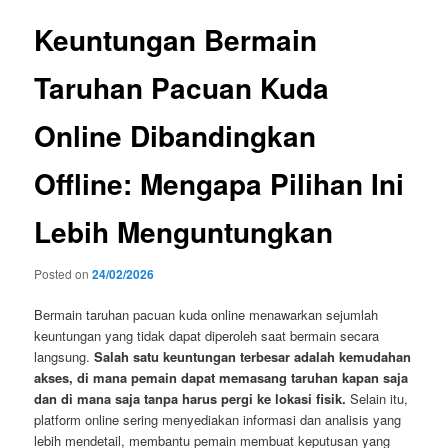
Keuntungan Bermain
Taruhan Pacuan Kuda
Online Dibandingkan
Offline: Mengapa Pilihan Ini
Lebih Menguntungkan
Posted on
24/02/2026
Bermain taruhan pacuan kuda online menawarkan sejumlah
keuntungan yang tidak dapat diperoleh saat bermain secara
langsung.
Salah satu keuntungan terbesar adalah kemudahan
akses, di mana pemain dapat memasang taruhan kapan saja
dan di mana saja tanpa harus pergi ke lokasi fisik.
Selain itu,
platform online sering menyediakan informasi dan analisis yang
lebih mendetail, membantu pemain membuat keputusan yang