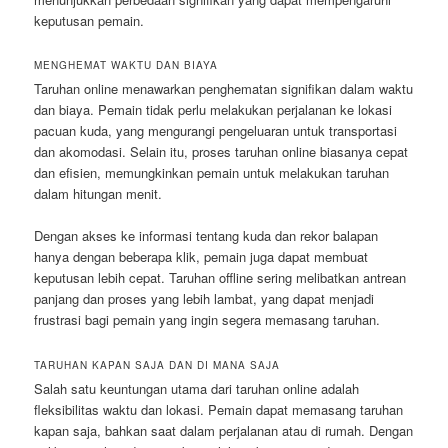
keputusan pemain.
MENGHEMAT WAKTU DAN BIAYA
Taruhan online menawarkan penghematan signifikan dalam waktu
dan biaya. Pemain tidak perlu melakukan perjalanan ke lokasi
pacuan kuda, yang mengurangi pengeluaran untuk transportasi
dan akomodasi. Selain itu, proses taruhan online biasanya cepat
dan efisien, memungkinkan pemain untuk melakukan taruhan
dalam hitungan menit.
Dengan akses ke informasi tentang kuda dan rekor balapan
hanya dengan beberapa klik, pemain juga dapat membuat
keputusan lebih cepat. Taruhan offline sering melibatkan antrean
panjang dan proses yang lebih lambat, yang dapat menjadi
frustrasi bagi pemain yang ingin segera memasang taruhan.
TARUHAN KAPAN SAJA DAN DI MANA SAJA
Salah satu keuntungan utama dari taruhan online adalah
fleksibilitas waktu dan lokasi. Pemain dapat memasang taruhan
kapan saja, bahkan saat dalam perjalanan atau di rumah. Dengan