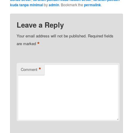
kuda tanpa minimal
by
admin
. Bookmark the
permalink
.
Leave a Reply
Your email address will not be published.
Required fields
*
are marked
*
Comment