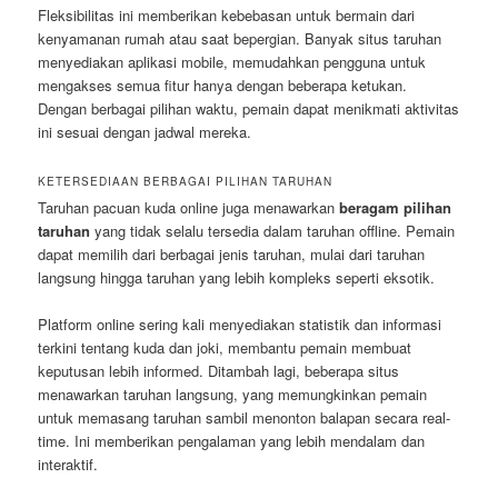
Fleksibilitas ini memberikan kebebasan untuk bermain dari
kenyamanan rumah atau saat bepergian. Banyak situs taruhan
menyediakan aplikasi mobile, memudahkan pengguna untuk
mengakses semua fitur hanya dengan beberapa ketukan.
Dengan berbagai pilihan waktu, pemain dapat menikmati aktivitas
ini sesuai dengan jadwal mereka.
KETERSEDIAAN BERBAGAI PILIHAN TARUHAN
Taruhan pacuan kuda online juga menawarkan
beragam pilihan
taruhan
yang tidak selalu tersedia dalam taruhan offline. Pemain
dapat memilih dari berbagai jenis taruhan, mulai dari taruhan
langsung hingga taruhan yang lebih kompleks seperti eksotik.
Platform online sering kali menyediakan statistik dan informasi
terkini tentang kuda dan joki, membantu pemain membuat
keputusan lebih informed. Ditambah lagi, beberapa situs
menawarkan taruhan langsung, yang memungkinkan pemain
untuk memasang taruhan sambil menonton balapan secara real-
time. Ini memberikan pengalaman yang lebih mendalam dan
interaktif.