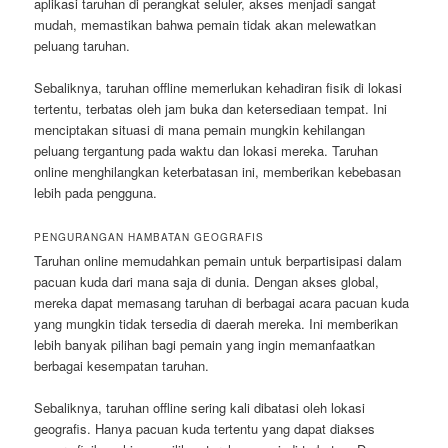
aplikasi taruhan di perangkat seluler, akses menjadi sangat
mudah, memastikan bahwa pemain tidak akan melewatkan
peluang taruhan.
Sebaliknya, taruhan offline memerlukan kehadiran fisik di lokasi
tertentu, terbatas oleh jam buka dan ketersediaan tempat. Ini
menciptakan situasi di mana pemain mungkin kehilangan
peluang tergantung pada waktu dan lokasi mereka. Taruhan
online menghilangkan keterbatasan ini, memberikan kebebasan
lebih pada pengguna.
PENGURANGAN HAMBATAN GEOGRAFIS
Taruhan online memudahkan pemain untuk berpartisipasi dalam
pacuan kuda dari mana saja di dunia. Dengan akses global,
mereka dapat memasang taruhan di berbagai acara pacuan kuda
yang mungkin tidak tersedia di daerah mereka. Ini memberikan
lebih banyak pilihan bagi pemain yang ingin memanfaatkan
berbagai kesempatan taruhan.
Sebaliknya, taruhan offline sering kali dibatasi oleh lokasi
geografis. Hanya pacuan kuda tertentu yang dapat diakses