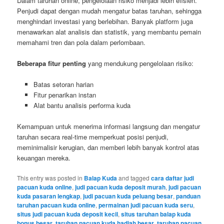
Dalam taruhan online, pengelolaan risiko menjadi lebih efisien.
Penjudi dapat dengan mudah mengatur batas taruhan, sehingga
menghindari investasi yang berlebihan. Banyak platform juga
menawarkan alat analisis dan statistik, yang membantu pemain
memahami tren dan pola dalam perlombaan.
Beberapa fitur penting
yang mendukung pengelolaan risiko:
Batas setoran harian
Fitur penarikan instan
Alat bantu analisis performa kuda
Kemampuan untuk menerima informasi langsung dan mengatur
taruhan secara real-time memperkuat posisi penjudi,
meminimalisir kerugian, dan memberi lebih banyak kontrol atas
keuangan mereka.
This entry was posted in
Balap Kuda
and tagged
cara daftar judi
pacuan kuda online
,
judi pacuan kuda deposit murah
,
judi pacuan
kuda pasaran lengkap
,
judi pacuan kuda peluang besar
,
panduan
taruhan pacuan kuda online
,
permainan judi pacuan kuda seru
,
situs judi pacuan kuda deposit kecil
,
situs taruhan balap kuda
bonus besar
,
taruhan pacuan kuda hadiah besar
,
taruhan pacuan