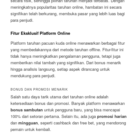
secara fisik, sehingga pilihan taruhan menjadi terbatas. Dengan
meningkatnya popularitas taruhan online, hambatan ini secara
signifikan telah berkurang, membuka pasar yang lebih luas bagi
para penjudi.
Fitur Eksklusif Platform Online
Platform taruhan pacuan kuda online menawarkan berbagai fitur
yang membedakannya dari metode taruhan offline. Fitur-fitur ini
tidak hanya meningkatkan pengalaman pengguna, tetapi juga
memberikan nilai tambah yang signifikan. Dari bonus menarik
hingga analisis langsung, setiap aspek dirancang untuk
mendukung para penjudi.
BONUS DAN PROMOSI MENARIK
Salah satu daya tarik utama dari taruhan online adalah
ketersediaan bonus dan promosi. Banyak platform menawarkan
bonus sambutan
untuk pengguna baru, yang bisa mencapai
100% dari setoran pertama. Selain itu, ada juga
promosi harian
dan
mingguan
, seperti cashback dan free bet, yang mendorong
pemain untuk kembali.