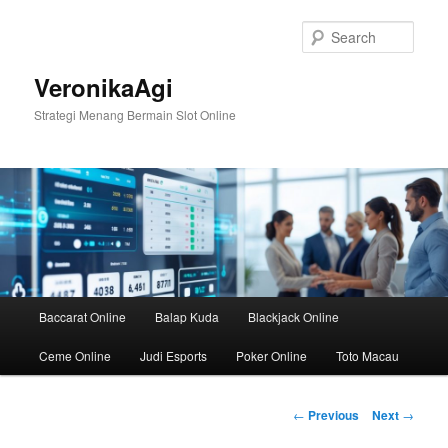
Skip
to
Sear
primary
content
VeronikaAgi
Strategi Menang Bermain Slot Online
Main
Baccarat Online
Balap Kuda
Blackjack Online
menu
Ceme Online
Judi Esports
Poker Online
Toto Macau
Post
←
Previous
Next
→
navigation