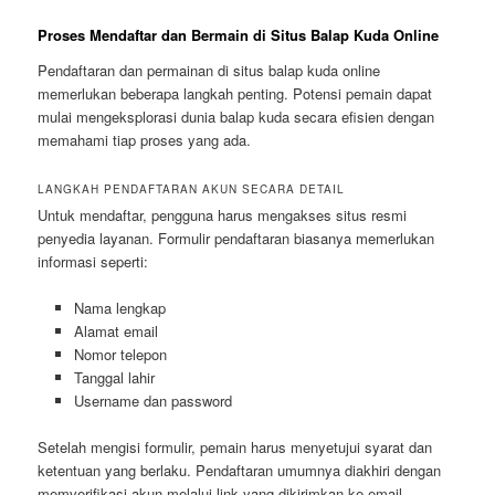
Proses Mendaftar dan Bermain di Situs Balap Kuda Online
Pendaftaran dan permainan di situs balap kuda online
memerlukan beberapa langkah penting. Potensi pemain dapat
mulai mengeksplorasi dunia balap kuda secara efisien dengan
memahami tiap proses yang ada.
LANGKAH PENDAFTARAN AKUN SECARA DETAIL
Untuk mendaftar, pengguna harus mengakses situs resmi
penyedia layanan. Formulir pendaftaran biasanya memerlukan
informasi seperti:
Nama lengkap
Alamat email
Nomor telepon
Tanggal lahir
Username dan password
Setelah mengisi formulir, pemain harus menyetujui syarat dan
ketentuan yang berlaku. Pendaftaran umumnya diakhiri dengan
memverifikasi akun melalui link yang dikirimkan ke email.