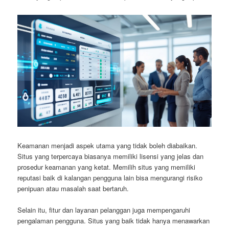
Keamanan menjadi aspek utama yang tidak boleh diabaikan.
Situs yang terpercaya biasanya memiliki lisensi yang jelas dan
prosedur keamanan yang ketat. Memilih situs yang memiliki
reputasi baik di kalangan pengguna lain bisa mengurangi risiko
penipuan atau masalah saat bertaruh.
Selain itu, fitur dan layanan pelanggan juga mempengaruhi
pengalaman pengguna. Situs yang baik tidak hanya menawarkan