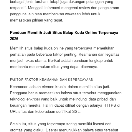
berbagai jenis taruhan, tetapi juga dukungan pelanggan yang
responsif. Menggali informasi mengenai review dan pengalaman
pengguna lain bisa memberikan wawasan lebih untuk
memastikan pilihan yang tepat.
Panduan Memilih Judi Situs Balap Kuda Online Terpercaya
2026
Memilih situs balap kuda online yang terpercaya memerlukan
perhatian pada beberapa faktor penting. Keamanan dan legalitas
menjadi fokus utama. Berikut adalah panduan lengkap untuk
membantu menemukan situs yang dapat dipercaya.
FAKTOR-FAKTOR KEAMANAN DAN KEPERCAYAAN
Keamanan adalah elemen krusial dalam memilih situs judi.
Pengguna harus memastikan bahwa situs tersebut menggunakan
teknologi enkripsi yang baik untuk melindungi data pribadi dan
keuangan mereka. Hal ini dapat dilihat dengan adanya HTTPS di
URL situs dan keberadaan sertifikat SSL.
Selain itu, situs yang terpercaya sering memiliki lisensi dari
otoritas yang diakui. Lisensi menunjukkan bahwa situs tersebut