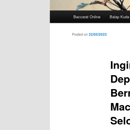
Main
Baccarat Online
Balap Kuda
menu
Posted on
22/05/2023
Ing
Dep
Ber
Mac
Sel