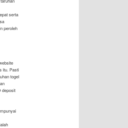
 taruhan
epat serta
isa
in peroleh
website
 itu. Pasti
uhan togel
dan
 deposit
mempunyai
ialah