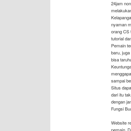
24jam non-
melakukan
Kelapanga
nyaman me
orang CS t
tutorial d
Pemain te
baru, jug
bisa taruh
Keuntunga
menggapai
sampai beb
Situs dapa
dari itu t
dengan jan
Fungsi Bua
Website r
pemain. De