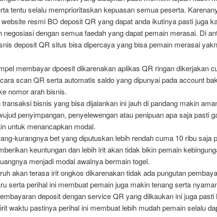
erta tentu selalu memprioritaskan kepuasan semua peserta. Karenany
website resmi BO deposit QR yang dapat anda ikutinya pasti juga k
n negosiasi dengan semua faedah yang dapat pemain merasai. Di ant
snis deposit QR situs bisa dipercaya yang bisa pemain merasai yakn
mpel membayar dpoesit dikarenakan aplikas QR ringan dikerjakan 
cara scan QR serta automatis saldo yang dipunyai pada account bak
 ke nomor arah bisnis.
transaksi bisnis yang bisa dijalankan ini jauh di pandang makin ama
 wujud penyimpangan, penyelewengan atau penipuan apa saja pasti 
in untuk menancapkan modal.
rang-kurangnya bet yang diputuskan lebih rendah cuma 10 ribu saja p
berikan keuntungan dan lebih irit akan tidak bikin pemain kebingun
 uangnya menjadi modal awalnya bermain togel.
ruh akan terasa irit ongkos dikarenakan tidak ada pungutan pembaya
ru serta perihal ini membuat pemain juga makin tenang serta nyama
pembayaran deposit dengan service QR yang dilkaukan ini juga pasti l
irit waktu pastinya perihal ini membuat lebih mudah pemain selalu dap