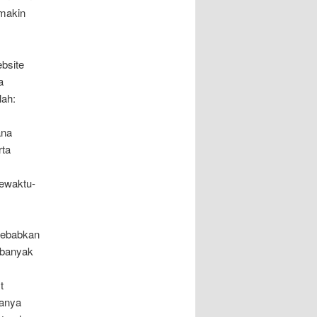
emakin
ebsite
a
lah:
ana
rta
sewaktu-
nyebabkan
 banyak
t
hanya