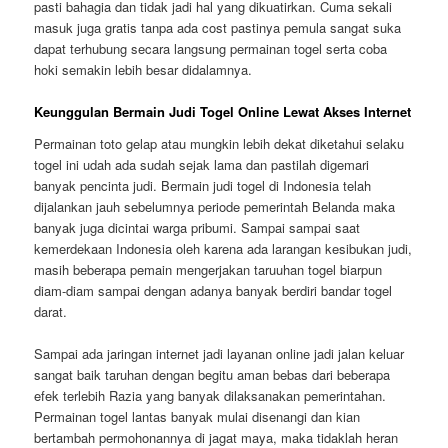
pasti bahagia dan tidak jadi hal yang dikuatirkan. Cuma sekali
masuk juga gratis tanpa ada cost pastinya pemula sangat suka
dapat terhubung secara langsung permainan togel serta coba
hoki semakin lebih besar didalamnya.
Keunggulan Bermain Judi Togel Online Lewat Akses Internet
Permainan toto gelap atau mungkin lebih dekat diketahui selaku
togel ini udah ada sudah sejak lama dan pastilah digemari
banyak pencinta judi. Bermain judi togel di Indonesia telah
dijalankan jauh sebelumnya periode pemerintah Belanda maka
banyak juga dicintai warga pribumi. Sampai sampai saat
kemerdekaan Indonesia oleh karena ada larangan kesibukan judi,
masih beberapa pemain mengerjakan taruuhan togel biarpun
diam-diam sampai dengan adanya banyak berdiri bandar togel
darat.
Sampai ada jaringan internet jadi layanan online jadi jalan keluar
sangat baik taruhan dengan begitu aman bebas dari beberapa
efek terlebih Razia yang banyak dilaksanakan pemerintahan.
Permainan togel lantas banyak mulai disenangi dan kian
bertambah permohonannya di jagat maya, maka tidaklah heran