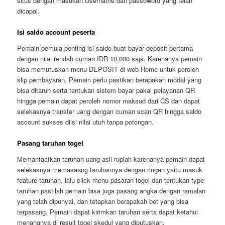
situs dengan masukan Username dan passoword yang telah
dicapai.
Isi saldo account peserta
Pemain pemula penting isi saldo buat bayar deposit pertama
dengan nilai rendah cuman IDR 10,000 saja. Karenanya pemain
bisa memutuskan menu DEPOSIT di web Home untuk peroleh
slip pembayaran. Pemain perlu pastikan berapakah modal yang
bisa ditaruh serta tentukan sistem bayar pakai pelayanan QR
hingga pemain dapat peroleh nomor maksud dari CS dan dapat
selekasnya transfer uang dengan cuman scan QR hingga saldo
account sukses diisi nilai utuh tanpa potongan.
Pasang taruhan togel
Memanfaatkan taruhan uang asli rupiah karenanya pemain dapat
selekasnya memasaang taruhannya dengan ringan yaitu masuk
feature taruhan, lalu click menu pasaran togel dan tentukan type
taruhan pastilah pemain bisa juga pasang angka dengan ramalan
yang telah dipunyai, dan tetapkan berapakah bet yang bisa
terpasang. Pemain dapat kirimkan taruhan serta dapat ketahui
menangnya di result togel skedul yang diputuskan.