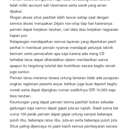
telah miliki account sah Username serta sandi yang aman
dipakai.
Ringan akses situs pastilah lebih lancar setiap saat dengan
service akses merupakan 24jam non-stop tiap hari karenanya
pemain dapat kerjakan taruhan, cari data atau kerjakan negosiasi
kapan pun.
Kelapangan mendapatkan semua layanan yang diperlukan pasti
perihal in membuat pemain nyaman mendapat petunjuk teknik
bermain serta pemecahan apa saja karena ada orang CS
terhebat terus dapat dihandalkan dalam memberikan servis
apapun itu tergolong tutorial dan kontribusi secara begitu ramah
juga santun.
Pemain terus-menerus terasa untung lantaran tidak ada pungutan
ongkos registrasi peserta anyar, bahkan juga buat deposit begitu
murah serta dapat dijangkau cuman sedikitnya IDR 10,000 saja
bisa taruhan.
Keuntungan yang dapat pemain terima pastilah bukan sekedar
gadungan saja namun dapat gapai juta-an rupiah. Awali sama bet
cuma 100 perak pemain dapat gapai untung sampai beberapa
puluh ribu, beberapa ratus ribu, juta-an serta beberapa puluh juta.
Situs paling dipercaya ini pasti kasih semua pembayaran secara