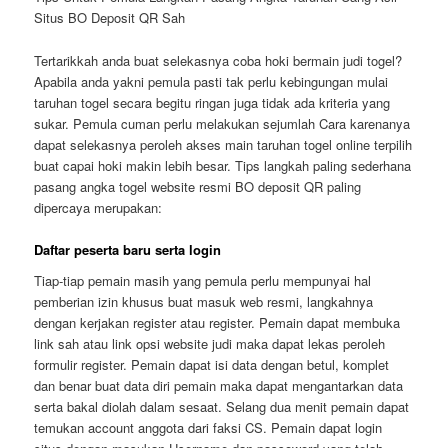
Situs BO Deposit QR Sah
Tertarikkah anda buat selekasnya coba hoki bermain judi togel?
Apabila anda yakni pemula pasti tak perlu kebingungan mulai
taruhan togel secara begitu ringan juga tidak ada kriteria yang
sukar. Pemula cuman perlu melakukan sejumlah Cara karenanya
dapat selekasnya peroleh akses main taruhan togel online terpilih
buat capai hoki makin lebih besar. Tips langkah paling sederhana
pasang angka togel website resmi BO deposit QR paling
dipercaya merupakan:
Daftar peserta baru serta login
Tiap-tiap pemain masih yang pemula perlu mempunyai hal
pemberian izin khusus buat masuk web resmi, langkahnya
dengan kerjakan register atau register. Pemain dapat membuka
link sah atau link opsi website judi maka dapat lekas peroleh
formulir register. Pemain dapat isi data dengan betul, komplet
dan benar buat data diri pemain maka dapat mengantarkan data
serta bakal diolah dalam sesaat. Selang dua menit pemain dapat
temukan account anggota dari faksi CS. Pemain dapat login