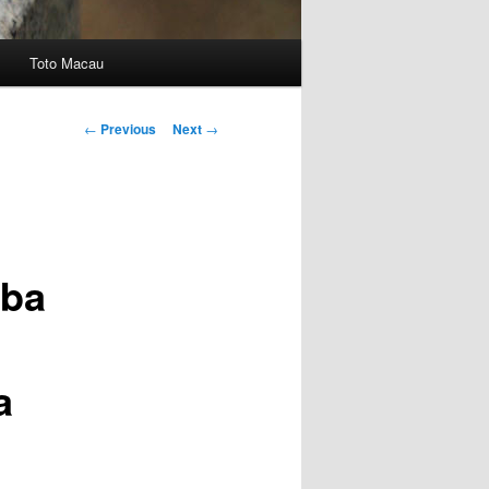
Toto Macau
Post
←
Previous
Next
→
navigation
oba
a