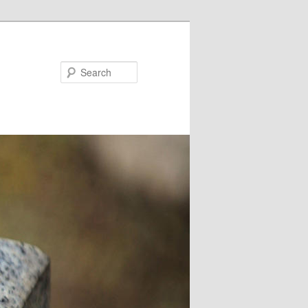
Search