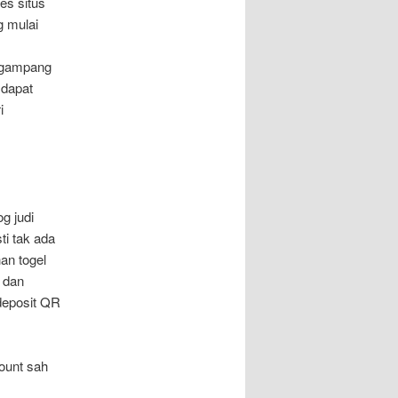
es situs
g mulai
a gampang
 dapat
i
g judi
ti tak ada
an togel
 dan
deposit QR
ount sah