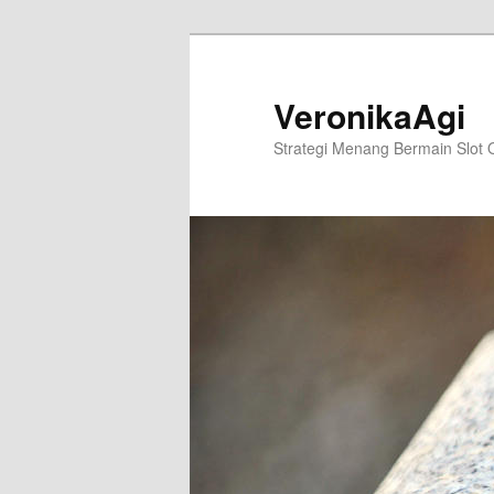
Skip
to
primary
VeronikaAgi
content
Strategi Menang Bermain Slot 