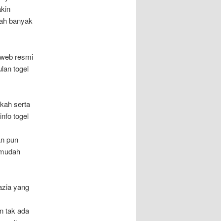
akin
bah banyak
a web resmi
lan togel
akah serta
nfo togel
an pun
rmudah
azia yang
n tak ada