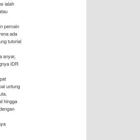
s ialah
atau
in pemain
rena ada
ng tutorial
a anyar,
ngnya IDR
pat
pai untung
uta.
al hingga
 dengan
aya