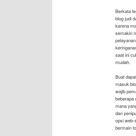
Berkata te
blog judi 
karena ma
semakin m
pelayanan
keringanan
saat ini c
mudah.
Buat dapat
masuk blog
wajib pem
beberapa r
mana yang 
dan penipu
opsi web-s
bermain to