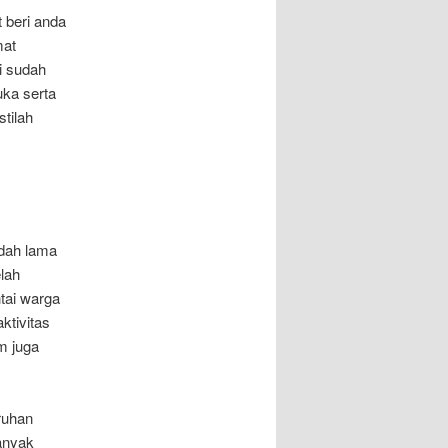
 beri anda
mat
i sudah
uka serta
stilah
udah lama
elah
tai warga
ktivitas
m juga
aruhan
anyak