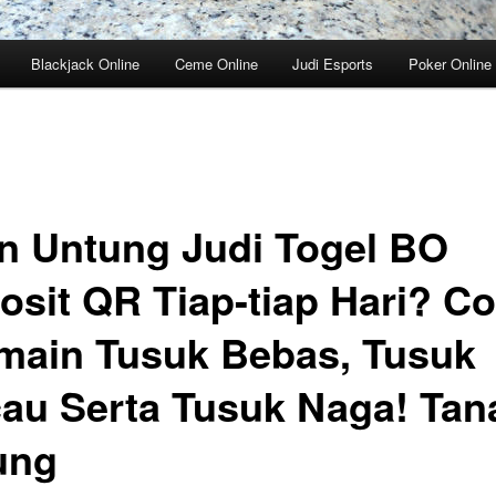
Blackjack Online
Ceme Online
Judi Esports
Poker Online
in Untung Judi Togel BO
osit QR Tiap-tiap Hari? C
main Tusuk Bebas, Tusuk
au Serta Tusuk Naga! Tan
ung