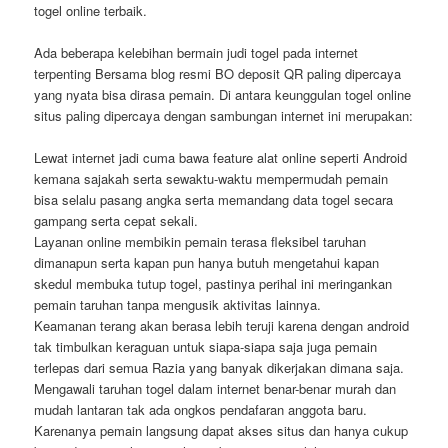
togel online terbaik.
Ada beberapa kelebihan bermain judi togel pada internet
terpenting Bersama blog resmi BO deposit QR paling dipercaya
yang nyata bisa dirasa pemain. Di antara keunggulan togel online
situs paling dipercaya dengan sambungan internet ini merupakan:
Lewat internet jadi cuma bawa feature alat online seperti Android
kemana sajakah serta sewaktu-waktu mempermudah pemain
bisa selalu pasang angka serta memandang data togel secara
gampang serta cepat sekali.
Layanan online membikin pemain terasa fleksibel taruhan
dimanapun serta kapan pun hanya butuh mengetahui kapan
skedul membuka tutup togel, pastinya perihal ini meringankan
pemain taruhan tanpa mengusik aktivitas lainnya.
Keamanan terang akan berasa lebih teruji karena dengan android
tak timbulkan keraguan untuk siapa-siapa saja juga pemain
terlepas dari semua Razia yang banyak dikerjakan dimana saja.
Mengawali taruhan togel dalam internet benar-benar murah dan
mudah lantaran tak ada ongkos pendafaran anggota baru.
Karenanya pemain langsung dapat akses situs dan hanya cukup