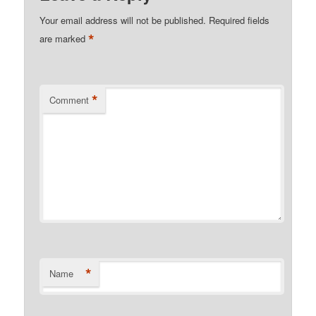
Your email address will not be published.
Required fields
*
are marked
*
Comment
*
Name