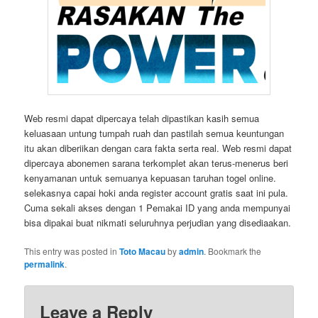
Web resmi dapat dipercaya telah dipastikan kasih semua
keluasaan untung tumpah ruah dan pastilah semua keuntungan
itu akan diberiikan dengan cara fakta serta real. Web resmi dapat
dipercaya abonemen sarana terkomplet akan terus-menerus beri
kenyamanan untuk semuanya kepuasan taruhan togel online.
selekasnya capai hoki anda register account gratis saat ini pula.
Cuma sekali akses dengan 1 Pemakai ID yang anda mempunyai
bisa dipakai buat nikmati seluruhnya perjudian yang disediaakan.
This entry was posted in
Toto Macau
by
admin
. Bookmark the
permalink
.
Leave a Reply