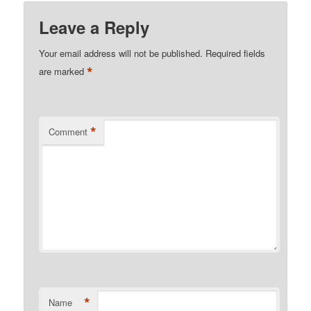
Leave a Reply
Your email address will not be published.
Required fields
*
are marked
*
Comment
*
Name