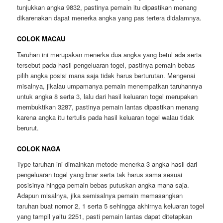
tunjukkan angka 9832, pastinya pemain itu dipastikan menang
dikarenakan dapat menerka angka yang pas tertera didalamnya.
COLOK MACAU
Taruhan ini merupakan menerka dua angka yang betul ada serta
tersebut pada hasil pengeluaran togel, pastinya pemain bebas
pilih angka posisi mana saja tidak harus berturutan. Mengenai
misalnya, jikalau umpamanya pemain menempatkan taruhannya
untuk angka 8 serta 3, lalu dari hasil keluaran togel merupakan
membuktikan 3287, pastinya pemain lantas dipastikan menang
karena angka itu tertulis pada hasil keluaran togel walau tidak
berurut.
COLOK NAGA
Type taruhan ini dimainkan metode menerka 3 angka hasil dari
pengeluaran togel yang bnar serta tak harus sama sesuai
posisinya hingga pemain bebas putuskan angka mana saja.
Adapun misalnya, jika semisalnya pemain memasangkan
taruhan buat nomor 2, 1 serta 5 sehingga akhirnya keluaran togel
yang tampil yaitu 2251, pasti pemain lantas dapat ditetapkan