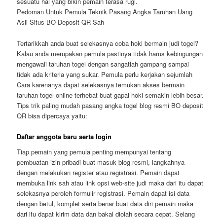
sesuatu hal yang bikin pemain terasa rugi.
Pedoman Untuk Pemula Teknik Pasang Angka Taruhan Uang
Asli Situs BO Deposit QR Sah
Tertarikkah anda buat selekasnya coba hoki bermain judi togel?
Kalau anda merupakan pemula pastinya tidak harus kebingungan
mengawali taruhan togel dengan sangatlah gampang sampai
tidak ada kriteria yang sukar. Pemula perlu kerjakan sejumlah
Cara karenanya dapat selekasnya temukan akses bermain
taruhan togel online terhebat buat gapai hoki semakin lebih besar.
Tips trik paling mudah pasang angka togel blog resmi BO deposit
QR bisa dipercaya yaitu:
Daftar anggota baru serta login
Tiap pemain yang pemula penting mempunyai tentang
pembuatan izin pribadi buat masuk blog resmi, langkahnya
dengan melakukan register atau registrasi. Pemain dapat
membuka link sah atau link opsi web-site judi maka dari itu dapat
selekasnya peroleh formulir registrasi. Pemain dapat isi data
dengan betul, komplet serta benar buat data diri pemain maka
dari itu dapat kirim data dan bakal diolah secara cepat. Selang