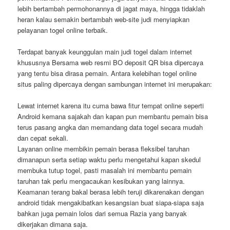
lebih bertambah permohonannya di jagat maya, hingga tidaklah
heran kalau semakin bertambah web-site judi menyiapkan
pelayanan togel online terbaik.
Terdapat banyak keunggulan main judi togel dalam internet
khususnya Bersama web resmi BO deposit QR bisa dipercaya
yang tentu bisa dirasa pemain. Antara kelebihan togel online
situs paling dipercaya dengan sambungan internet ini merupakan:
Lewat internet karena itu cuma bawa fitur tempat online seperti
Android kemana sajakah dan kapan pun membantu pemain bisa
terus pasang angka dan memandang data togel secara mudah
dan cepat sekali.
Layanan online membikin pemain berasa fleksibel taruhan
dimanapun serta setiap waktu perlu mengetahui kapan skedul
membuka tutup togel, pasti masalah ini membantu pemain
taruhan tak perlu mengacaukan kesibukan yang lainnya.
Keamanan terang bakal berasa lebih teruji dikarenakan dengan
android tidak mengakibatkan kesangsian buat siapa-siapa saja
bahkan juga pemain lolos dari semua Razia yang banyak
dikerjakan dimana saja.