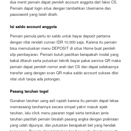
dua menit pemain dapat peroleh account anggota dari faksi CS.
Pemain dapat login situs dengan tambahkan Username dan
passoword yang telah diraih.
Isi saldo account anggota
Pemain pemula perlu isi saldo untuk bayar deposit pertama
dengan nilai rendah cuman IDR 10,000 saja. Karena itu pemain
bisa memutuskan menu DEPOSIT di situs Home buat peroleh
slip pembayaran. Pemain butuh pastikan berapakah modal yang
bakal ditaruh serta putuskan teknik bayar pakai service QR maka
pemain dapat peroleh nomor arah dari CS dan dapat selekasnya
transfer uang dengan scan QR maka saldo account sukses diisi
nilai utuh tanpa ada potongan.
Pasang taruhan togel
Gunakan taruhan uang asli rupiah karena itu pemain dapat lekas
memasaang taruhannya secara simpel yakni masuk spek
taruhan, lalu click menu pasaran togel serta tentukan jenis
taruhan pastilah pemain bisalah pasang angka dengan prakiraan
yang udah dipunyai, dan putuskan berapakah bet yang hendak