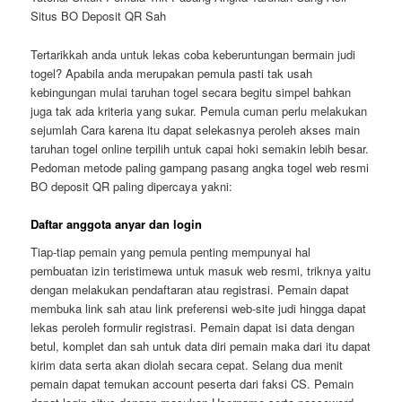
Situs BO Deposit QR Sah
Tertarikkah anda untuk lekas coba keberuntungan bermain judi
togel? Apabila anda merupakan pemula pasti tak usah
kebingungan mulai taruhan togel secara begitu simpel bahkan
juga tak ada kriteria yang sukar. Pemula cuman perlu melakukan
sejumlah Cara karena itu dapat selekasnya peroleh akses main
taruhan togel online terpilih untuk capai hoki semakin lebih besar.
Pedoman metode paling gampang pasang angka togel web resmi
BO deposit QR paling dipercaya yakni:
Daftar anggota anyar dan login
Tiap-tiap pemain yang pemula penting mempunyai hal
pembuatan izin teristimewa untuk masuk web resmi, triknya yaitu
dengan melakukan pendaftaran atau registrasi. Pemain dapat
membuka link sah atau link preferensi web-site judi hingga dapat
lekas peroleh formulir registrasi. Pemain dapat isi data dengan
betul, komplet dan sah untuk data diri pemain maka dari itu dapat
kirim data serta akan diolah secara cepat. Selang dua menit
pemain dapat temukan account peserta dari faksi CS. Pemain