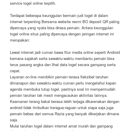
service togel online terpilih.
Terdapat beberapa keunggulan bermain judi togel di dalam
internet terpenting Bersama website resmi BO deposit QR paling
dipercaya yang nyata bisa dirasa pemain. Antara keunggulan
togel online situs paling dipercaya dengan jaringan internet ini
merupakan:
Lewat internet jadi cuman bawa fitur media online seperti Android
kemana sajakah serta sewaktu-waktu membantu pemain bisa
terus pasang angka dan lihat data togel secara gampang serta
cepat.
Layanan on-line membikin pemain terasa fleksibel taruhan
dimanapun dan sewaktu-waktu cuman perlu mengetahui kapan
agenda membuka tutup togel, pastinya soal ini mempermudah
pemain taruhan tak mesti mengacaukan aktivitas lainnya.
Keamanan terang bakal berasa lebih terjaga dikarenakan dengan
android tidak timbulkan keragua-raguan untuk siapa saja juga
pemain bebas dari semua Razia yang banyak dikerjakan dimana
saja.
Mulai taruhan togel dalam internet amat murah dan gampang