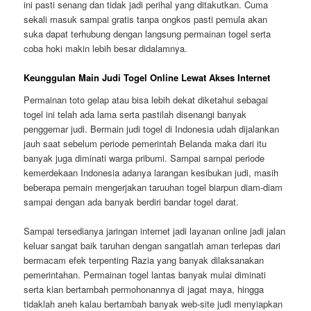
ini pasti senang dan tidak jadi perihal yang ditakutkan. Cuma
sekali masuk sampai gratis tanpa ongkos pasti pemula akan
suka dapat terhubung dengan langsung permainan togel serta
coba hoki makin lebih besar didalamnya.
Keunggulan Main Judi Togel Online Lewat Akses Internet
Permainan toto gelap atau bisa lebih dekat diketahui sebagai
togel ini telah ada lama serta pastilah disenangi banyak
penggemar judi. Bermain judi togel di Indonesia udah dijalankan
jauh saat sebelum periode pemerintah Belanda maka dari itu
banyak juga diminati warga pribumi. Sampai sampai periode
kemerdekaan Indonesia adanya larangan kesibukan judi, masih
beberapa pemain mengerjakan taruuhan togel biarpun diam-diam
sampai dengan ada banyak berdiri bandar togel darat.
Sampai tersedianya jaringan internet jadi layanan online jadi jalan
keluar sangat baik taruhan dengan sangatlah aman terlepas dari
bermacam efek terpenting Razia yang banyak dilaksanakan
pemerintahan. Permainan togel lantas banyak mulai diminati
serta kian bertambah permohonannya di jagat maya, hingga
tidaklah aneh kalau bertambah banyak web-site judi menyiapkan