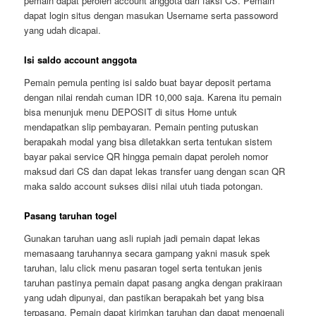
pemain dapat peroleh account anggota dari faksi CS. Pemain
dapat login situs dengan masukan Username serta passoword
yang udah dicapai.
Isi saldo account anggota
Pemain pemula penting isi saldo buat bayar deposit pertama
dengan nilai rendah cuman IDR 10,000 saja. Karena itu pemain
bisa menunjuk menu DEPOSIT di situs Home untuk
mendapatkan slip pembayaran. Pemain penting putuskan
berapakah modal yang bisa diletakkan serta tentukan sistem
bayar pakai service QR hingga pemain dapat peroleh nomor
maksud dari CS dan dapat lekas transfer uang dengan scan QR
maka saldo account sukses diisi nilai utuh tiada potongan.
Pasang taruhan togel
Gunakan taruhan uang asli rupiah jadi pemain dapat lekas
memasaang taruhannya secara gampang yakni masuk spek
taruhan, lalu click menu pasaran togel serta tentukan jenis
taruhan pastinya pemain dapat pasang angka dengan prakiraan
yang udah dipunyai, dan pastikan berapakah bet yang bisa
terpasang. Pemain dapat kirimkan taruhan dan dapat mengenali