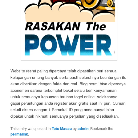
Website resmi paling dipercaya telah dipastikan beri semua
kelapangan untung banyak serta pasti seluruhnya keuntungan itu
akan diberiikan dengan fakta dan real. Blog resmi bisa dipercaya
abonemen sarana terkomplet bakal selalu beri kenyamanan
untuk semuanya kepuasan taruhan togel online. selekasnya
gapai peruntungan anda register akun gratis saat ini pun. Cuman
sekali akses dengan 1 Pemakai ID yang anda punyai bisa
dipakai untuk nikmati semuanya perjudian yang disediaakan.
This entry was posted in
Toto Macau
by
admin
. Bookmark the
permalink
.