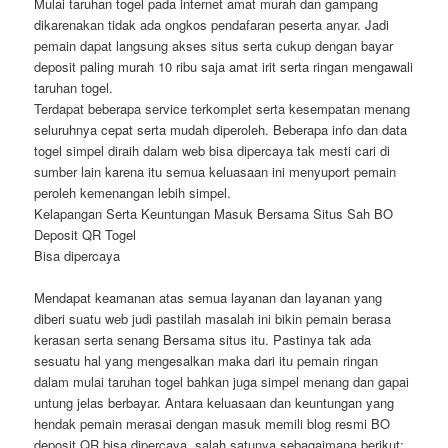
Mulai taruhan togel pada internet amat murah dan gampang
dikarenakan tidak ada ongkos pendafaran peserta anyar. Jadi
pemain dapat langsung akses situs serta cukup dengan bayar
deposit paling murah 10 ribu saja amat irit serta ringan mengawali
taruhan togel.
Terdapat beberapa service terkomplet serta kesempatan menang
seluruhnya cepat serta mudah diperoleh. Beberapa info dan data
togel simpel diraih dalam web bisa dipercaya tak mesti cari di
sumber lain karena itu semua keluasaan ini menyuport pemain
peroleh kemenangan lebih simpel.
Kelapangan Serta Keuntungan Masuk Bersama Situs Sah BO
Deposit QR Togel
Bisa dipercaya
Mendapat keamanan atas semua layanan dan layanan yang
diberi suatu web judi pastilah masalah ini bikin pemain berasa
kerasan serta senang Bersama situs itu. Pastinya tak ada
sesuatu hal yang mengesalkan maka dari itu pemain ringan
dalam mulai taruhan togel bahkan juga simpel menang dan gapai
untung jelas berbayar. Antara keluasaan dan keuntungan yang
hendak pemain merasai dengan masuk memili blog resmi BO
deposit QR bisa dipercaya, salah satunya sebagaimana berikut: