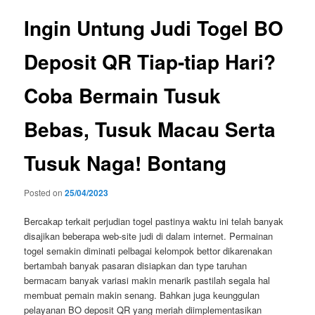
Ingin Untung Judi Togel BO
Deposit QR Tiap-tiap Hari?
Coba Bermain Tusuk
Bebas, Tusuk Macau Serta
Tusuk Naga! Bontang
Posted on
25/04/2023
Bercakap terkait perjudian togel pastinya waktu ini telah banyak
disajikan beberapa web-site judi di dalam internet. Permainan
togel semakin diminati pelbagai kelompok bettor dikarenakan
bertambah banyak pasaran disiapkan dan type taruhan
bermacam banyak variasi makin menarik pastilah segala hal
membuat pemain makin senang. Bahkan juga keunggulan
pelayanan BO deposit QR yang meriah diimplementasikan