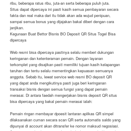
ribu, beberapa ratus ribu, juta-an serta beberapa puluh juta.
Situs dapat dipercaya ini pasti kasih semua pembayaran secara
fakta dan real maka dari itu tidak akan ada wujud penipuan,
sampai semua bonus yang dijajakan bakal diberi dengan cara
janjikan.
Kegunaan Buat Bettor Bisnis BO Deposit QR Situs Togel Bisa
dipercaya
Web resmi bisa dipercaya pastinya selalu memberi dukungan
keringanan dan ketenteraman pemain. Dengan layanan
terkomplet yang disajikan pasti memiliki tujuan kasih kelapangan
taruhan dan tentu selalu mementingkan kepuasan semuanya
anggota. Sebab itu, lewat service web resmi BO deposit QR
yang dapat anda mengikutinya pasti juga beri keringanan
transaksi bisnis dengan semua fungsi yang dapat pemain
merasai. Di antara faedah mengerjakan bisnis deposit QR situs
bisa dipercaya yang bakal pemain merasai ialah:
Pemain ringan membayar dpoesit lantaran aplikas QR simpel
dilaksanakan cuman secara scan QR serta automatis saldo yang
dipunyai di account akan ditransfer ke nomor maksud negosiasi.