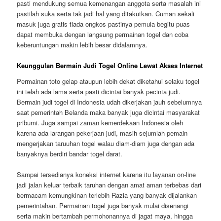
pasti mendukung semua kemenangan anggota serta masalah ini
pastilah suka serta tak jadi hal yang ditakutkan. Cuman sekali
masuk juga gratis tiada ongkos pastinya pemula begitu puas
dapat membuka dengan langsung permainan togel dan coba
keberuntungan makin lebih besar didalamnya.
Keunggulan Bermain Judi Togel Online Lewat Akses Internet
Permainan toto gelap ataupun lebih dekat diketahui selaku togel
ini telah ada lama serta pasti dicintai banyak pecinta judi.
Bermain judi togel di Indonesia udah dikerjakan jauh sebelumnya
saat pemerintah Belanda maka banyak juga dicintai masyarakat
pribumi. Juga sampai zaman kemerdekaan Indonesia oleh
karena ada larangan pekerjaan judi, masih sejumlah pemain
mengerjakan taruuhan togel walau diam-diam juga dengan ada
banyaknya berdiri bandar togel darat.
Sampai tersedianya koneksi internet karena itu layanan on-line
jadi jalan keluar terbaik taruhan dengan amat aman terbebas dari
bermacam kemungkinan terlebih Razia yang banyak dijalankan
pemerintahan. Permainan togel juga banyak mulai disenangi
serta makin bertambah permohonannya di jagat maya, hingga