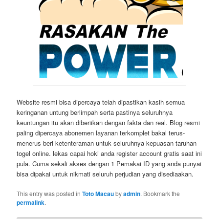
Website resmi bisa dipercaya telah dipastikan kasih semua
keringanan untung berlimpah serta pastinya seluruhnya
keuntungan itu akan diberiikan dengan fakta dan real. Blog resmi
paling dipercaya abonemen layanan terkomplet bakal terus-
menerus beri ketenteraman untuk seluruhnya kepuasan taruhan
togel online. lekas capai hoki anda register account gratis saat ini
pula. Cuma sekali akses dengan 1 Pemakai ID yang anda punyai
bisa dipakai untuk nikmati seluruh perjudian yang disediaakan.
This entry was posted in
Toto Macau
by
admin
. Bookmark the
permalink
.