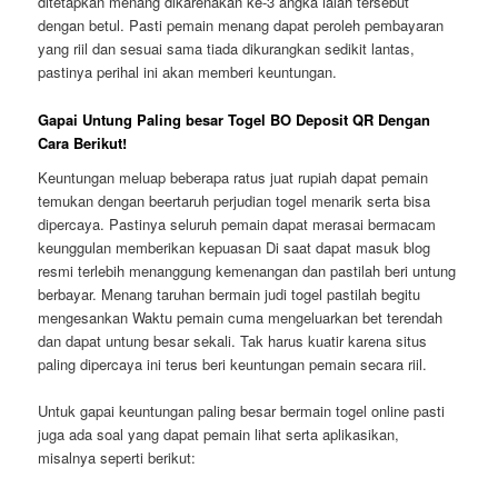
ditetapkan menang dikarenakan ke-3 angka ialah tersebut
dengan betul. Pasti pemain menang dapat peroleh pembayaran
yang riil dan sesuai sama tiada dikurangkan sedikit lantas,
pastinya perihal ini akan memberi keuntungan.
Gapai Untung Paling besar Togel BO Deposit QR Dengan
Cara Berikut!
Keuntungan meluap beberapa ratus juat rupiah dapat pemain
temukan dengan beertaruh perjudian togel menarik serta bisa
dipercaya. Pastinya seluruh pemain dapat merasai bermacam
keunggulan memberikan kepuasan Di saat dapat masuk blog
resmi terlebih menanggung kemenangan dan pastilah beri untung
berbayar. Menang taruhan bermain judi togel pastilah begitu
mengesankan Waktu pemain cuma mengeluarkan bet terendah
dan dapat untung besar sekali. Tak harus kuatir karena situs
paling dipercaya ini terus beri keuntungan pemain secara riil.
Untuk gapai keuntungan paling besar bermain togel online pasti
juga ada soal yang dapat pemain lihat serta aplikasikan,
misalnya seperti berikut: