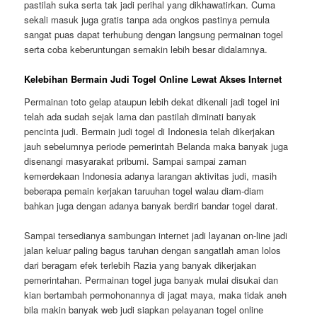
pastilah suka serta tak jadi perihal yang dikhawatirkan. Cuma
sekali masuk juga gratis tanpa ada ongkos pastinya pemula
sangat puas dapat terhubung dengan langsung permainan togel
serta coba keberuntungan semakin lebih besar didalamnya.
Kelebihan Bermain Judi Togel Online Lewat Akses Internet
Permainan toto gelap ataupun lebih dekat dikenali jadi togel ini
telah ada sudah sejak lama dan pastilah diminati banyak
pencinta judi. Bermain judi togel di Indonesia telah dikerjakan
jauh sebelumnya periode pemerintah Belanda maka banyak juga
disenangi masyarakat pribumi. Sampai sampai zaman
kemerdekaan Indonesia adanya larangan aktivitas judi, masih
beberapa pemain kerjakan taruuhan togel walau diam-diam
bahkan juga dengan adanya banyak berdiri bandar togel darat.
Sampai tersedianya sambungan internet jadi layanan on-line jadi
jalan keluar paling bagus taruhan dengan sangatlah aman lolos
dari beragam efek terlebih Razia yang banyak dikerjakan
pemerintahan. Permainan togel juga banyak mulai disukai dan
kian bertambah permohonannya di jagat maya, maka tidak aneh
bila makin banyak web judi siapkan pelayanan togel online