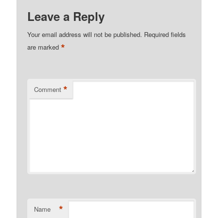
Leave a Reply
Your email address will not be published.
Required fields
*
are marked
*
Comment
*
Name