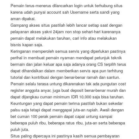
Pemain terus-menerus dilancarkan login untuk terhubung situs
karena udah punyai account sah Username serta sandi yang
aman dipakai.
Gampang akses situs pastilah lebih lancar setiap saat dengan
pelayanan akses yakni 24jam non stop sehari-hari karenanya
pemain dapat melakukan taruhan, cari info atau melakukan
bisnis kapan saja.
Keringanan memperoleh semua servis yang diperlukan pastinya
perihal in membuat pemain nyaman mendapat petunjuk teknik
bermain dan jalan keluar apa saja adanya orang CS terpilih terus
dapat dihandalkan dalam memberikan servis apa pun terhitung
tutorial dan kontribusi dengan benar-benar ramah dan santun.
Pemain selalu terasa untung dikarenakan tak ada pungutan cost
register anggota anyar, juga buat deposit benar-benar murah dan
dapat dijangkau cuman minimum IDR 10,000 saja bisa taruhan.
Keuntungan yang dapat pemain terima pastilah bukan sekedar
palsu saja tetapi dapat menggapai juta-an rupiah. Awali dengan
bet cuman 100 perak pemain dapat capai untung sampai
beberapa puluh ribu, beberapa ratus ribu, juta-an serta beberapa
puluh juta.
Situs paling dipercaya ini pastinya kasih semua pembayaran