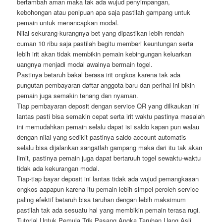
bertambah aman maka tak ada wujud penyimpangan,
kebohongan atau penipuan apa saja pastilah gampang untuk
pemain untuk menancapkan modal.
Nilai sekurang-kurangnya bet yang dipastikan lebih rendah
cuman 10 ribu saja pastilah begitu memberi keuntungan serta
lebih irit akan tidak membikin pemain kebingungan keluarkan
uangnya menjadi modal awalnya bermain togel.
Pastinya betaruh bakal berasa irit ongkos karena tak ada
pungutan pembayaran daftar anggota baru dan perihal ini bikin
pemain juga semakin tenang dan nyaman.
Tiap pembayaran deposit dengan service QR yang dilkaukan ini
lantas pasti bisa semakin cepat serta irit waktu pastinya masalah
ini memudahkan pemain selalu dapat isi saldo kapan pun walau
dengan nilai yang sedikit pastinya saldo account automatis
selalu bisa dijalankan sangatlah gampang maka dari itu tak akan
limit, pastinya pemain juga dapat bertaruuh togel sewaktu-waktu
tidak ada kekurangan modal.
Tiap-tiap bayar deposit ini lantas tidak ada wujud pemangkasan
ongkos aapapun karena itu pemain lebih simpel peroleh service
paling efektif betaruh bisa taruhan dengan lebih maksimum
pastilah tak ada sesuatu hal yang membikin pemain terasa rugi.
Tutorial Untuk Pemula Trik Pasang Angka Taruhan Uang Asli