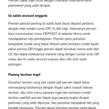
Pemain dapat login situs dengan masukan Username serta
passoword yang udah dicapai.
Isi saldo account anggota
Pemain pemula penting isi saldo buat bayar deposit pertama
dengan nilai rendah cuma IDR 10,000 saja. Karenanya pemain
bisa memutuskan menu DEPOSIT di website Home untuk
mendapatkan slip pembayaran. Pemain perlu putuskan
berapakah modal yang bakal ditaruh serta tentukan model bayar
pakai service QR hingga pemain dapat temukan nomor arah dari
CS dan dapat selekasnya transfer uang dengan cuman scan QR
maka dari itu saldo account sukses diisi nilai utuh tiada
potongan.
Pasang taruhan togel
Gunakan taruhan uang asli rupiah jadi pemain dapat lekas
memasaang taruhannya dengan ringan yakni masuk feature
taruhan, lalu click menu pasaran togel dan tentukan model
taruhan pastilah pemain dapat juga pasang angka dengan
perkiraan yang udah dipunyai, dan putuskan berapakah bet yang
hendak terpasang. Pemain dapat kirimkan taruhan serta dapat