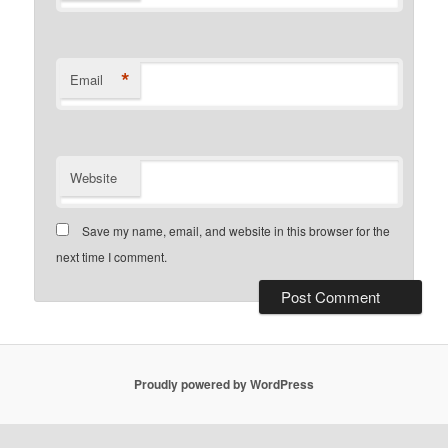
*
Email
Website
Save my name, email, and website in this browser for the
next time I comment.
Proudly powered by WordPress