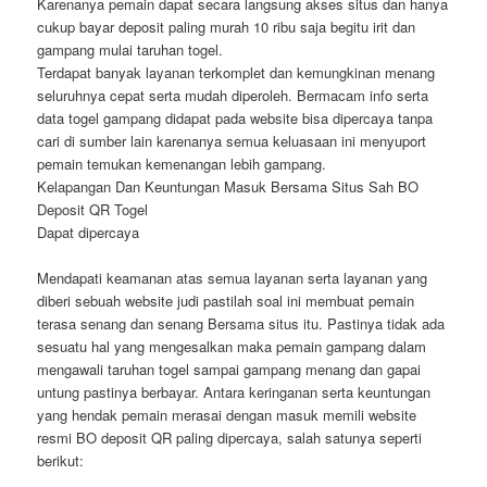
Karenanya pemain dapat secara langsung akses situs dan hanya
cukup bayar deposit paling murah 10 ribu saja begitu irit dan
gampang mulai taruhan togel.
Terdapat banyak layanan terkomplet dan kemungkinan menang
seluruhnya cepat serta mudah diperoleh. Bermacam info serta
data togel gampang didapat pada website bisa dipercaya tanpa
cari di sumber lain karenanya semua keluasaan ini menyuport
pemain temukan kemenangan lebih gampang.
Kelapangan Dan Keuntungan Masuk Bersama Situs Sah BO
Deposit QR Togel
Dapat dipercaya
Mendapati keamanan atas semua layanan serta layanan yang
diberi sebuah website judi pastilah soal ini membuat pemain
terasa senang dan senang Bersama situs itu. Pastinya tidak ada
sesuatu hal yang mengesalkan maka pemain gampang dalam
mengawali taruhan togel sampai gampang menang dan gapai
untung pastinya berbayar. Antara keringanan serta keuntungan
yang hendak pemain merasai dengan masuk memili website
resmi BO deposit QR paling dipercaya, salah satunya seperti
berikut: