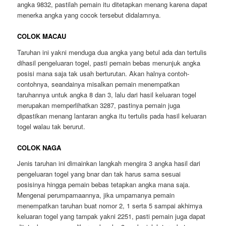
angka 9832, pastilah pemain itu ditetapkan menang karena dapat
menerka angka yang cocok tersebut didalamnya.
COLOK MACAU
Taruhan ini yakni menduga dua angka yang betul ada dan tertulis
dihasil pengeluaran togel, pasti pemain bebas menunjuk angka
posisi mana saja tak usah berturutan. Akan halnya contoh-
contohnya, seandainya misalkan pemain menempatkan
taruhannya untuk angka 8 dan 3, lalu dari hasil keluaran togel
merupakan memperlihatkan 3287, pastinya pemain juga
dipastikan menang lantaran angka itu tertulis pada hasil keluaran
togel walau tak berurut.
COLOK NAGA
Jenis taruhan ini dimainkan langkah mengira 3 angka hasil dari
pengeluaran togel yang bnar dan tak harus sama sesuai
posisinya hingga pemain bebas tetapkan angka mana saja.
Mengenai perumpamaannya, jika umpamanya pemain
menempatkan taruhan buat nomor 2, 1 serta 5 sampai akhirnya
keluaran togel yang tampak yakni 2251, pasti pemain juga dapat