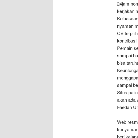
24jam non-
kerjakan 
Keluasaan
nyaman me
CS terpili
kontribusi
Pemain sel
sampai bu
bisa taruh
Keuntungan
menggapai
sampai beb
Situs pali
akan ada w
Faedah Un
Web resmi
kenyamana
beri kela