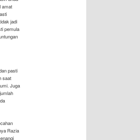
l amat
asti
dak jadi
sti pemula
untungan
dan pasti
h saat
bumi. Juga
ejumlah
ada
ecahan
nya Razia
senangi