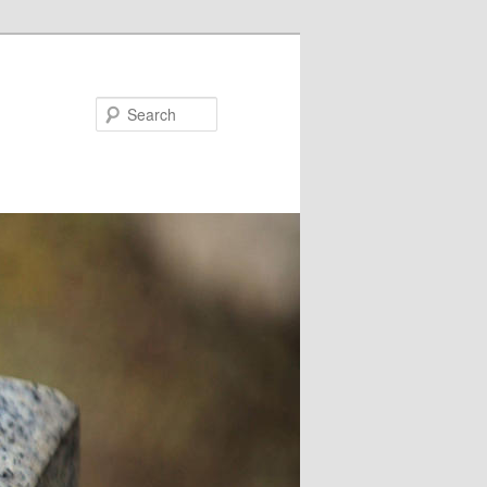
Search