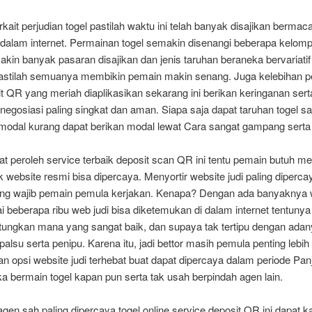
rkait perjudian togel pastilah waktu ini telah banyak disajikan berma
di dalam internet. Permainan togel semakin disenangi beberapa kelomp
akin banyak pasaran disajikan dan jenis taruhan beraneka bervariati
astilah semuanya membikin pemain makin senang. Juga kelebihan p
 QR yang meriah diaplikasikan sekarang ini berikan keringanan sert
egosiasi paling singkat dan aman. Siapa saja dapat taruhan togel saa
modal kurang dapat berikan modal lewat Cara sangat gampang serta
t peroleh service terbaik deposit scan QR ini tentu pemain butuh m
website resmi bisa dipercaya. Menyortir website judi paling dipercay
ing wajib pemain pemula kerjakan. Kenapa? Dengan ada banyaknya 
i beberapa ribu web judi bisa diketemukan di dalam internet tentunya
ungkan mana yang sangat baik, dan supaya tak tertipu dengan ada
 palsu serta penipu. Karena itu, jadi bettor masih pemula penting lebih
 opsi website judi terhebat buat dapat dipercaya dalam periode Pan
a bermain togel kapan pun serta tak usah berpindah agen lain.
gen sah paling dipercaya togel online service deposit QR ini dapat k