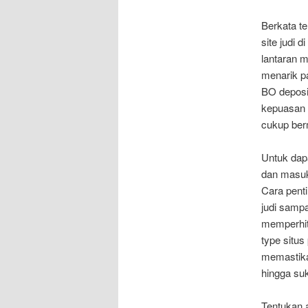
Berkata te
site judi 
lantaran m
menarik p
BO deposit
kepuasan n
cukup ber
Untuk dapa
dan masuk 
Cara pent
judi sampa
memperhit
type situs
memastikan
hingga suk
Tentukan a