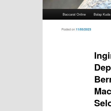
Main
Baccarat Online
Balap Kuda
menu
Posted on
11/05/2023
Ing
Dep
Ber
Mac
Sel