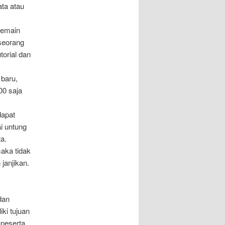
ata atau
pemain
seorang
torial dan
 baru,
00 saja
dapat
i untung
a.
maka tidak
janjikan.
dan
ki tujuan
peserta.