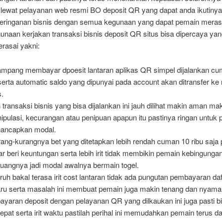
, lewat pelayanan web resmi BO deposit QR yang dapat anda ikutinya
 keringanan bisnis dengan semua kegunaan yang dapat pemain merasa
unaan kerjakan transaksi bisnis deposit QR situs bisa dipercaya ya
rasai yakni:
mpang membayar dpoesit lantaran aplikas QR simpel dijalankan c
erta automatic saldo yang dipunyai pada account akan ditransfer ke
s.
transaksi bisnis yang bisa dijalankan ini jauh dilihat makin aman ma
pulasi, kecurangan atau penipuan apapun itu pastinya ringan untuk
ancapkan modal.
rang-kurangnya bet yang ditetapkan lebih rendah cuman 10 ribu saja 
r beri keuntungan serta lebih irit tidak membikin pemain kebingunga
 uangnya jadi modal awalnya bermain togel.
ruh bakal terasa irit cost lantaran tidak ada pungutan pembayaran daf
aru serta masalah ini membuat pemain juga makin tenang dan nyama
ayaran deposit dengan pelayanan QR yang dilkaukan ini juga pasti b
pat serta irit waktu pastilah perihal ini memudahkan pemain terus dap