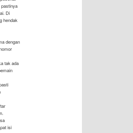
 pastinya
i. Di
ng hendak
uma dengan
 nomor
ka tak ada
 pemain
pasti
n
tar
n.
isa
at isi