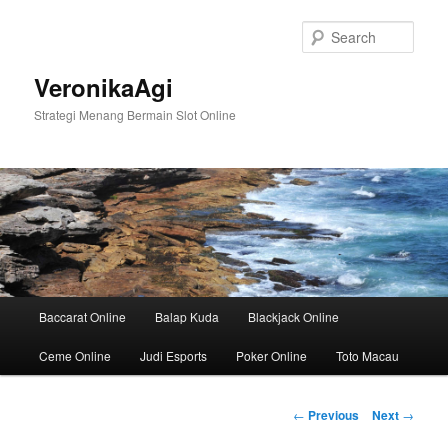
Skip
to
Sear
primary
content
VeronikaAgi
Strategi Menang Bermain Slot Online
Main
Baccarat Online
Balap Kuda
Blackjack Online
menu
Ceme Online
Judi Esports
Poker Online
Toto Macau
Post
←
Previous
Next
→
navigation