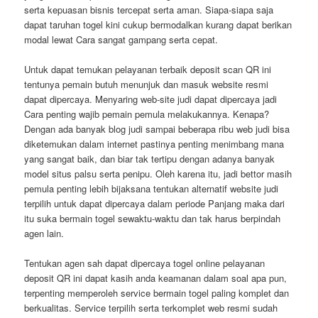
serta kepuasan bisnis tercepat serta aman. Siapa-siapa saja
dapat taruhan togel kini cukup bermodalkan kurang dapat berikan
modal lewat Cara sangat gampang serta cepat.
Untuk dapat temukan pelayanan terbaik deposit scan QR ini
tentunya pemain butuh menunjuk dan masuk website resmi
dapat dipercaya. Menyaring web-site judi dapat dipercaya jadi
Cara penting wajib pemain pemula melakukannya. Kenapa?
Dengan ada banyak blog judi sampai beberapa ribu web judi bisa
diketemukan dalam internet pastinya penting menimbang mana
yang sangat baik, dan biar tak tertipu dengan adanya banyak
model situs palsu serta penipu. Oleh karena itu, jadi bettor masih
pemula penting lebih bijaksana tentukan alternatif website judi
terpilih untuk dapat dipercaya dalam periode Panjang maka dari
itu suka bermain togel sewaktu-waktu dan tak harus berpindah
agen lain.
Tentukan agen sah dapat dipercaya togel online pelayanan
deposit QR ini dapat kasih anda keamanan dalam soal apa pun,
terpenting memperoleh service bermain togel paling komplet dan
berkualitas. Service terpilih serta terkomplet web resmi sudah