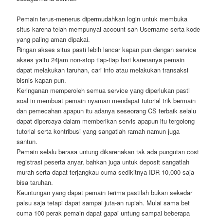
Pemain terus-menerus dipermudahkan login untuk membuka
situs karena telah mempunyai account sah Username serta kode
yang paling aman dipakai.
Ringan akses situs pasti lebih lancar kapan pun dengan service
akses yaitu 24jam non-stop tiap-tiap hari karenanya pemain
dapat melakukan taruhan, cari info atau melakukan transaksi
bisnis kapan pun.
Keringanan memperoleh semua service yang diperlukan pasti
soal in membuat pemain nyaman mendapat tutorial trik bermain
dan pemecahan apapun itu adanya seseorang CS terbaik selalu
dapat dipercaya dalam memberikan servis apapun itu tergolong
tutorial serta kontribusi yang sangatlah ramah namun juga
santun.
Pemain selalu berasa untung dikarenakan tak ada pungutan cost
registrasi peserta anyar, bahkan juga untuk deposit sangatlah
murah serta dapat terjangkau cuma sedikitnya IDR 10,000 saja
bisa taruhan.
Keuntungan yang dapat pemain terima pastilah bukan sekedar
palsu saja tetapi dapat sampai juta-an rupiah. Mulai sama bet
cuma 100 perak pemain dapat gapai untung sampai beberapa