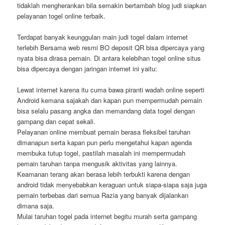
tidaklah mengherankan bila semakin bertambah blog judi siapkan
pelayanan togel online terbaik.
Terdapat banyak keunggulan main judi togel dalam internet
terlebih Bersama web resmi BO deposit QR bisa dipercaya yang
nyata bisa dirasa pemain. Di antara kelebihan togel online situs
bisa dipercaya dengan jaringan internet ini yaitu:
Lewat internet karena itu cuma bawa piranti wadah online seperti
Android kemana sajakah dan kapan pun mempermudah pemain
bisa selalu pasang angka dan memandang data togel dengan
gampang dan cepat sekali.
Pelayanan online membuat pemain berasa fleksibel taruhan
dimanapun serta kapan pun perlu mengetahui kapan agenda
membuka tutup togel, pastilah masalah ini mempermudah
pemain taruhan tanpa mengusik aktivitas yang lainnya.
Keamanan terang akan berasa lebih terbukti karena dengan
android tidak menyebabkan keraguan untuk siapa-siapa saja juga
pemain terbebas dari semua Razia yang banyak dijalankan
dimana saja.
Mulai taruhan togel pada internet begitu murah serta gampang