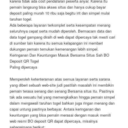
karena tidak ada cost pendafaran peserta anyar. Karena itu
pemain langsung bisa akses situs dan hanya cukup bayar
deposit paling murah 10 ribu saja begitu irit dan simpel mulai
taruhan togel.
Ada beberapa layanan terkomplet serta kesempatan menang
seluruhnya cepat serta mudah diperoleh. Bermacam data dan
data togel gampang diraih di web dapat dipercaya tak mesti cari
di sumber lain karena itu semua kelapangan ini memberi
dukungan pemain temukan kemenangan lebih simpel.
Keringanan Dan Keuntungan Masuk Bersama Situs Sah BO
Deposit QR Togel
Paling dipercaya
Memperoleh ketenteraman atas semua layanan serta sarana
yang diberi sebuah web-site judi pastilah masalah ini membikin
pemain terasa senang dan senang Bersama situs itu. Pastinya
tak ada sesuatu hal yang memengkalkan hingga pemain simpel
dalam mengawali taruhan togel bahkan juga ringan menang dan
capai untung pastinya berbayar. Antara keringanan dan
keuntungan yang bisa pemain merasai dengan masuk memili
web resmi BO deposit QR dapat dipercaya, misalnya
sebagaimana berikut: