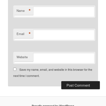
*
Name
*
Email
Website
Save my name, email, and website in this browser for the
next time I comment.
Proudly powered by WordPress