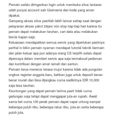
Pemain selalu diringankan login untuk membuka situs lantaran
udah punyai account sah Username dan kode yang aman
dipakai.
Gampang akses situs pastilah lebih lancar setiap saat dengan
pelayanan akses yakni 24jam non stop tiap-tiap hari karena itu
pemain dapat melakukan taruhan, cari data atau melakukan
bisnis kapan saja.
Keluasaan mendapatkan semua servis yang diperlukan pastinya
perihal in bikin pemain nyaman mendapat tutorial teknik bermain
dan jalan keluar apa pun adanya orang CS terpilih selalu dapat
dipercaya dalam memberi servis apa saja termaksud pedoman
dan kontribusi dengan amat ramah dan santun.
Pemain terus-menerus terasa mujur karena tidak ada pungutan
ongkos register anggota baru, bahkan juga untuk deposit benar-
benar murah dan bisa dijangkau cuma sedikitnya IDR 10,000
saja bisa taruhan.
Keuntungan yang dapat pemain terima pasti tidak cuma
gadungan saja tetapi dapat menggapai juta-an rupiah. Awali
sama bet cuma 100 perak pemain dapat capai untung sampai
beberapa puluh ribu, beberapa ratus ribu, juta-an serta beberapa
puluh juta.