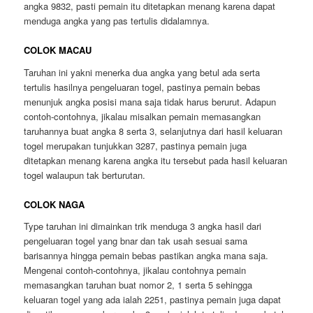
angka 9832, pasti pemain itu ditetapkan menang karena dapat
menduga angka yang pas tertulis didalamnya.
COLOK MACAU
Taruhan ini yakni menerka dua angka yang betul ada serta
tertulis hasilnya pengeluaran togel, pastinya pemain bebas
menunjuk angka posisi mana saja tidak harus berurut. Adapun
contoh-contohnya, jikalau misalkan pemain memasangkan
taruhannya buat angka 8 serta 3, selanjutnya dari hasil keluaran
togel merupakan tunjukkan 3287, pastinya pemain juga
ditetapkan menang karena angka itu tersebut pada hasil keluaran
togel walaupun tak berturutan.
COLOK NAGA
Type taruhan ini dimainkan trik menduga 3 angka hasil dari
pengeluaran togel yang bnar dan tak usah sesuai sama
barisannya hingga pemain bebas pastikan angka mana saja.
Mengenai contoh-contohnya, jikalau contohnya pemain
memasangkan taruhan buat nomor 2, 1 serta 5 sehingga
keluaran togel yang ada ialah 2251, pastinya pemain juga dapat