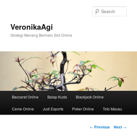
Skip
to
Sear
primary
content
VeronikaAgi
Strategi Menang Bermain Slot Online
Main
Baccarat Online
Balap Kuda
Blackjack Online
menu
Ceme Online
Judi Esports
Poker Online
Toto Macau
Post
←
Previous
Next
→
navigation