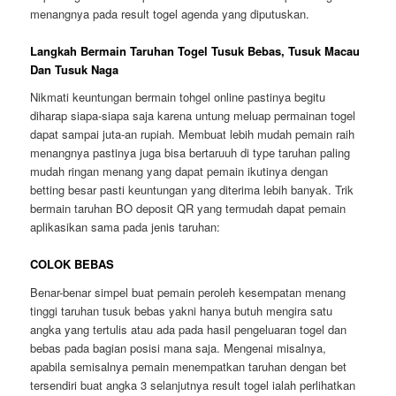
menangnya pada result togel agenda yang diputuskan.
Langkah Bermain Taruhan Togel Tusuk Bebas, Tusuk Macau
Dan Tusuk Naga
Nikmati keuntungan bermain tohgel online pastinya begitu
diharap siapa-siapa saja karena untung meluap permainan togel
dapat sampai juta-an rupiah. Membuat lebih mudah pemain raih
menangnya pastinya juga bisa bertaruuh di type taruhan paling
mudah ringan menang yang dapat pemain ikutinya dengan
betting besar pasti keuntungan yang diterima lebih banyak. Trik
bermain taruhan BO deposit QR yang termudah dapat pemain
aplikasikan sama pada jenis taruhan:
COLOK BEBAS
Benar-benar simpel buat pemain peroleh kesempatan menang
tinggi taruhan tusuk bebas yakni hanya butuh mengira satu
angka yang tertulis atau ada pada hasil pengeluaran togel dan
bebas pada bagian posisi mana saja. Mengenai misalnya,
apabila semisalnya pemain menempatkan taruhan dengan bet
tersendiri buat angka 3 selanjutnya result togel ialah perlihatkan