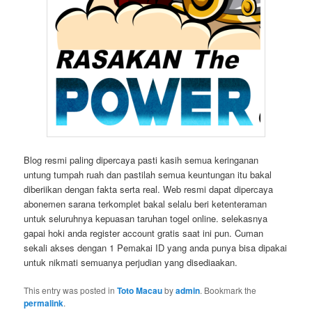
Blog resmi paling dipercaya pasti kasih semua keringanan
untung tumpah ruah dan pastilah semua keuntungan itu bakal
diberiikan dengan fakta serta real. Web resmi dapat dipercaya
abonemen sarana terkomplet bakal selalu beri ketenteraman
untuk seluruhnya kepuasan taruhan togel online. selekasnya
gapai hoki anda register account gratis saat ini pun. Cuman
sekali akses dengan 1 Pemakai ID yang anda punya bisa dipakai
untuk nikmati semuanya perjudian yang disediaakan.
This entry was posted in
Toto Macau
by
admin
. Bookmark the
permalink
.