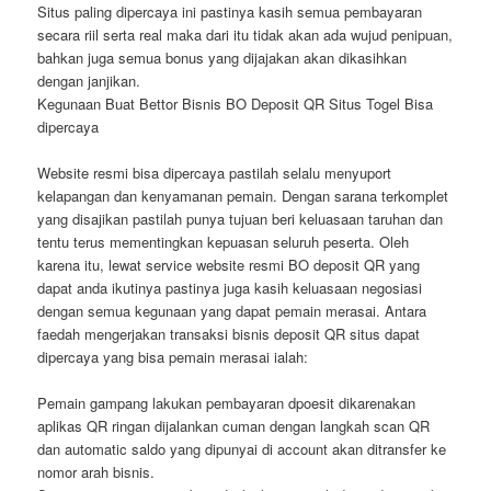
Situs paling dipercaya ini pastinya kasih semua pembayaran
secara riil serta real maka dari itu tidak akan ada wujud penipuan,
bahkan juga semua bonus yang dijajakan akan dikasihkan
dengan janjikan.
Kegunaan Buat Bettor Bisnis BO Deposit QR Situs Togel Bisa
dipercaya
Website resmi bisa dipercaya pastilah selalu menyuport
kelapangan dan kenyamanan pemain. Dengan sarana terkomplet
yang disajikan pastilah punya tujuan beri keluasaan taruhan dan
tentu terus mementingkan kepuasan seluruh peserta. Oleh
karena itu, lewat service website resmi BO deposit QR yang
dapat anda ikutinya pastinya juga kasih keluasaan negosiasi
dengan semua kegunaan yang dapat pemain merasai. Antara
faedah mengerjakan transaksi bisnis deposit QR situs dapat
dipercaya yang bisa pemain merasai ialah:
Pemain gampang lakukan pembayaran dpoesit dikarenakan
aplikas QR ringan dijalankan cuman dengan langkah scan QR
dan automatic saldo yang dipunyai di account akan ditransfer ke
nomor arah bisnis.