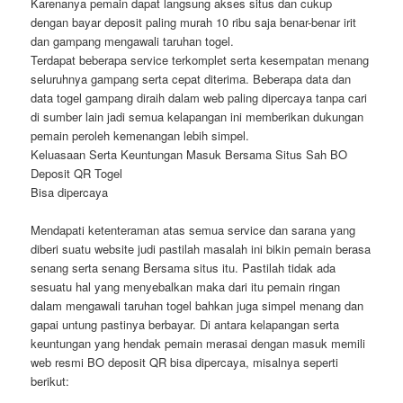
Karenanya pemain dapat langsung akses situs dan cukup
dengan bayar deposit paling murah 10 ribu saja benar-benar irit
dan gampang mengawali taruhan togel.
Terdapat beberapa service terkomplet serta kesempatan menang
seluruhnya gampang serta cepat diterima. Beberapa data dan
data togel gampang diraih dalam web paling dipercaya tanpa cari
di sumber lain jadi semua kelapangan ini memberikan dukungan
pemain peroleh kemenangan lebih simpel.
Keluasaan Serta Keuntungan Masuk Bersama Situs Sah BO
Deposit QR Togel
Bisa dipercaya
Mendapati ketenteraman atas semua service dan sarana yang
diberi suatu website judi pastilah masalah ini bikin pemain berasa
senang serta senang Bersama situs itu. Pastilah tidak ada
sesuatu hal yang menyebalkan maka dari itu pemain ringan
dalam mengawali taruhan togel bahkan juga simpel menang dan
gapai untung pastinya berbayar. Di antara kelapangan serta
keuntungan yang hendak pemain merasai dengan masuk memili
web resmi BO deposit QR bisa dipercaya, misalnya seperti
berikut: