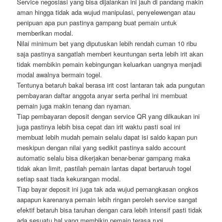
Service negosiasi yang bisa dijalankan ini jauh di pandang makin
aman hingga tidak ada wujud manipulasi, penyelewengan atau
penipuan apa pun pastinya gampang buat pemain untuk
memberikan modal.
Nilai minimum bet yang diputuskan lebih rendah cuman 10 ribu
saja pastinya sangatlah memberi keuntungan serta lebih irit akan
tidak membikin pemain kebingungan keluarkan uangnya menjadi
modal awalnya bermain togel.
Tentunya betaruh bakal berasa irit cost lantaran tak ada pungutan
pembayaran daftar anggota anyar serta perihal ini membuat
pemain juga makin tenang dan nyaman.
Tiap pembayaran deposit dengan service QR yang dilkaukan ini
juga pastinya lebih bisa cepat dan irit waktu pasti soal ini
membuat lebih mudah pemain selalu dapat isi saldo kapan pun
meskipun dengan nilai yang sedikit pastinya saldo account
automatic selalu bisa dikerjakan benar-benar gampang maka
tidak akan limit, pastilah pemain lantas dapat bertaruuh togel
setiap saat tiada kekurangan modal.
Tiap bayar deposit ini juga tak ada wujud pemangkasan ongkos
aapapun karenanya pemain lebih ringan peroleh service sangat
efektif betaruh bisa taruhan dengan cara lebih intensif pasti tidak
ada sesuatu hal yang membikin pemain terasa rugi.