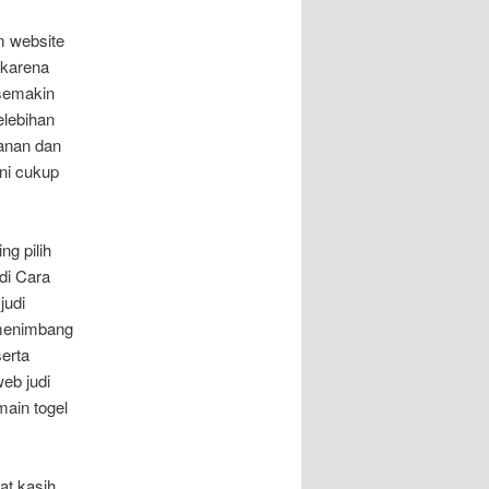
m website
 karena
 semakin
elebihan
ganan dan
ini cukup
ng pilih
di Cara
judi
 menimbang
serta
web judi
main togel
at kasih