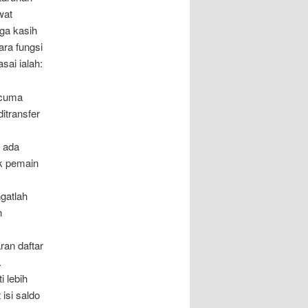
wat
ga kasih
ra fungsi
sai ialah:
 cuma
itransfer
k ada
k pemain
ngatlah
n
ran daftar
.
i lebih
isi saldo