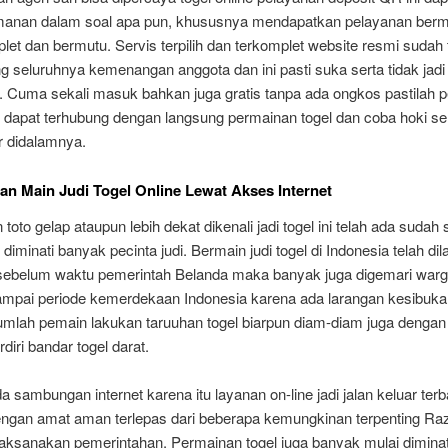
anan dalam soal apa pun, khususnya mendapatkan pelayanan berma
et dan bermutu. Servis terpilih dan terkomplet website resmi sudah 
 seluruhnya kemenangan anggota dan ini pasti suka serta tidak jadi
n. Cuma sekali masuk bahkan juga gratis tanpa ada ongkos pastilah 
 dapat terhubung dengan langsung permainan togel dan coba hoki s
r didalamnya.
n Main Judi Togel Online Lewat Akses Internet
toto gelap ataupun lebih dekat dikenali jadi togel ini telah ada sudah
i diminati banyak pecinta judi. Bermain judi togel di Indonesia telah d
 sebelum waktu pemerintah Belanda maka banyak juga digemari warg
mpai periode kemerdekaan Indonesia karena ada larangan kesibukan
umlah pemain lakukan taruuhan togel biarpun diam-diam juga denga
diri bandar togel darat.
 sambungan internet karena itu layanan on-line jadi jalan keluar terb
engan amat aman terlepas dari beberapa kemungkinan terpenting Ra
aksanakan pemerintahan. Permainan togel juga banyak mulai diminat