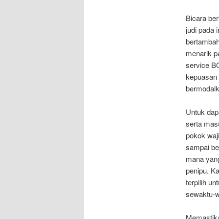
Bicara ber
judi pada
bertambah
menarik p
service BO
kepuasan b
bermodalk
Untuk dapa
serta masu
pokok waj
sampai beb
mana yang 
penipu. Ka
terpilih u
sewaktu-wa
Memastikan