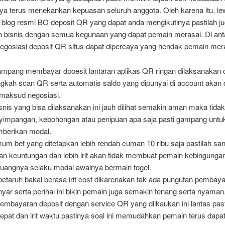
nya terus menekankan kepuasan seluruh anggota. Oleh karena itu, le
 blog resmi BO deposit QR yang dapat anda mengikutinya pastilah ju
n bisnis dengan semua kegunaan yang dapat pemain merasai. Di anta
egosiasi deposit QR situs dapat dipercaya yang hendak pemain mera
mpang membayar dpoesit lantaran aplikas QR ringan dilaksanakan
ngkah scan QR serta automatis saldo yang dipunyai di account akan d
maksud negosiasi.
snis yang bisa dilaksanakan ini jauh dilihat semakin aman maka tida
yimpangan, kebohongan atau penipuan apa saja pasti gampang untu
berikan modal.
mum bet yang ditetapkan lebih rendah cuman 10 ribu saja pastilah sa
n keuntungan dan lebih irit akan tidak membuat pemain kebingunga
 uangnya selaku modal awalnya bermain togel.
etaruh bakal berasa irit cost dikarenakan tak ada pungutan pembaya
yar serta perihal ini bikin pemain juga semakin tenang serta nyaman
pembayaran deposit dengan service QR yang dilkaukan ini lantas past
pat dan irit waktu pastinya soal ini memudahkan pemain terus dapat 