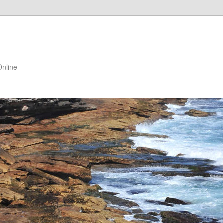
Online