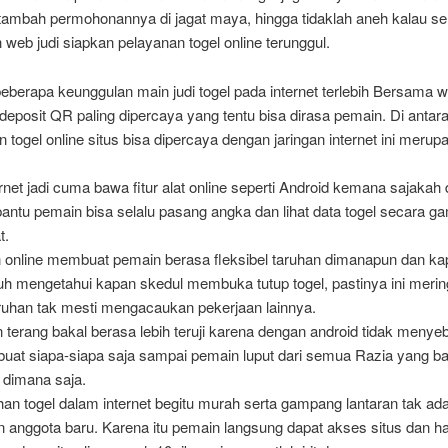
tambah permohonannya di jagat maya, hingga tidaklah aneh kalau s
web judi siapkan pelayanan togel online terunggul.
eberapa keunggulan main judi togel pada internet terlebih Bersama w
eposit QR paling dipercaya yang tentu bisa dirasa pemain. Di antar
 togel online situs bisa dipercaya dengan jaringan internet ini merup
rnet jadi cuma bawa fitur alat online seperti Android kemana sajakah
ntu pemain bisa selalu pasang angka dan lihat data togel secara 
t.
 online membuat pemain berasa fleksibel taruhan dimanapun dan ka
uh mengetahui kapan skedul membuka tutup togel, pastinya ini meri
ruhan tak mesti mengacaukan pekerjaan lainnya.
terang bakal berasa lebih teruji karena dengan android tidak meny
buat siapa-siapa saja sampai pemain luput dari semua Razia yang b
 dimana saja.
han togel dalam internet begitu murah serta gampang lantaran tak ad
n anggota baru. Karena itu pemain langsung dapat akses situs dan h