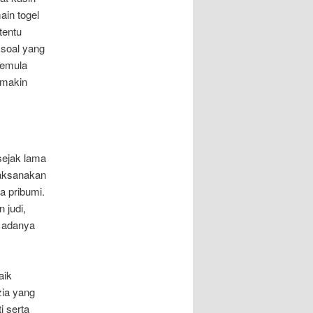
in togel
tentu
 soal yang
pemula
emakin
 sejak lama
ilaksanakan
a pribumi.
 judi,
n adanya
aik
zia yang
i serta