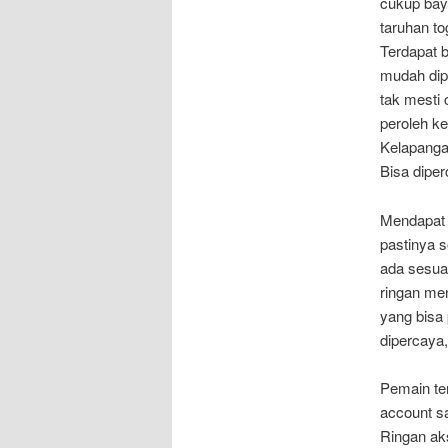
cukup baya
taruhan to
Terdapat 
mudah dipe
tak mesti 
peroleh k
Kelapanga
Bisa dipe
Mendapat 
pastinya s
ada sesua
ringan me
yang bisa
dipercaya,
Pemain ter
account s
Ringan aks