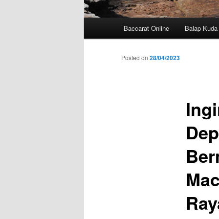
Main
Baccarat Online
Balap Kuda
menu
Posted on
28/04/2023
Ing
Dep
Ber
Mac
Ray