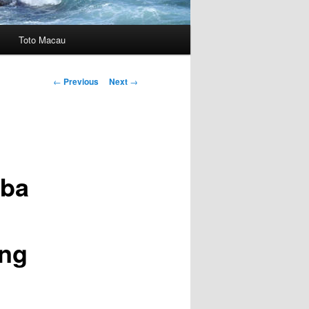
Toto Macau
Post
←
Previous
Next
→
navigation
oba
ung