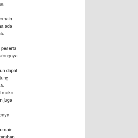
tau
pemain
na ada
itu
 peserta
kurangnya
mun dapat
tung
a.
al maka
n juga
rcaya
pemain.
taruhan