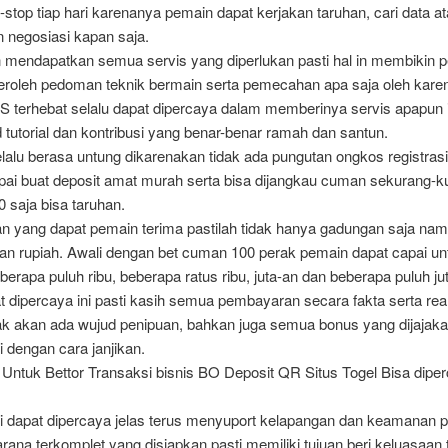
stop tiap hari karenanya pemain dapat kerjakan taruhan, cari data a
 negosiasi kapan saja.
 mendapatkan semua servis yang diperlukan pasti hal in membikin 
roleh pedoman teknik bermain serta pemecahan apa saja oleh kare
S terhebat selalu dapat dipercaya dalam memberinya servis apapun 
tutorial dan kontribusi yang benar-benar ramah dan santun.
alu berasa untung dikarenakan tidak ada pungutan ongkos registrasi
pai buat deposit amat murah serta bisa dijangkau cuman sekurang-
 saja bisa taruhan.
n yang dapat pemain terima pastilah tidak hanya gadungan saja na
-an rupiah. Awali dengan bet cuman 100 perak pemain dapat capai un
erapa puluh ribu, beberapa ratus ribu, juta-an dan beberapa puluh jut
t dipercaya ini pasti kasih semua pembayaran secara fakta serta re
idak akan ada wujud penipuan, bahkan juga semua bonus yang dijajaka
i dengan cara janjikan.
Untuk Bettor Transaksi bisnis BO Deposit QR Situs Togel Bisa dipe
 dapat dipercaya jelas terus menyuport kelapangan dan keamanan 
ana terkomplet yang disiapkan pasti memiliki tujuan beri keluasaan 