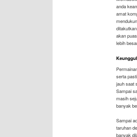
anda keam
amat kompl
mendukung
ditakutka
akan puas
lebih besa
Keunggula
Permainan 
serta past
jauh saat
Sampai sa
masih sej
banyak ber
Sampai ada
taruhan d
banyak dil