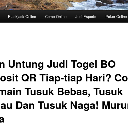
Blackjack Online
Ceme Online
Judi Esports
Poker Online
in Untung Judi Togel BO
osit QR Tiap-tiap Hari? C
main Tusuk Bebas, Tusuk
au Dan Tusuk Naga! Mur
a