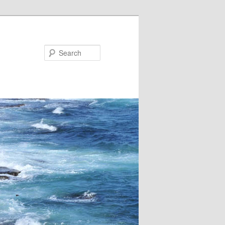
Search