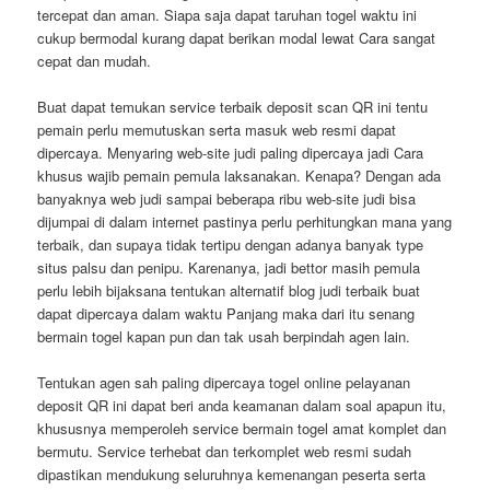
tercepat dan aman. Siapa saja dapat taruhan togel waktu ini
cukup bermodal kurang dapat berikan modal lewat Cara sangat
cepat dan mudah.
Buat dapat temukan service terbaik deposit scan QR ini tentu
pemain perlu memutuskan serta masuk web resmi dapat
dipercaya. Menyaring web-site judi paling dipercaya jadi Cara
khusus wajib pemain pemula laksanakan. Kenapa? Dengan ada
banyaknya web judi sampai beberapa ribu web-site judi bisa
dijumpai di dalam internet pastinya perlu perhitungkan mana yang
terbaik, dan supaya tidak tertipu dengan adanya banyak type
situs palsu dan penipu. Karenanya, jadi bettor masih pemula
perlu lebih bijaksana tentukan alternatif blog judi terbaik buat
dapat dipercaya dalam waktu Panjang maka dari itu senang
bermain togel kapan pun dan tak usah berpindah agen lain.
Tentukan agen sah paling dipercaya togel online pelayanan
deposit QR ini dapat beri anda keamanan dalam soal apapun itu,
khususnya memperoleh service bermain togel amat komplet dan
bermutu. Service terhebat dan terkomplet web resmi sudah
dipastikan mendukung seluruhnya kemenangan peserta serta