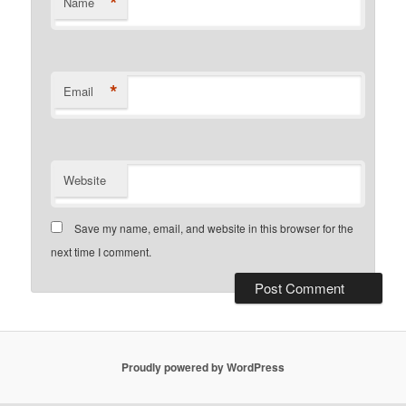
*
Name
*
Email
Website
Save my name, email, and website in this browser for the
next time I comment.
Proudly powered by WordPress