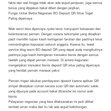
fakta dan real hingga tidak akan ada wujud penipuan, juga semua
bonus yang dijajakan bakal diberi dengan janjikan.
Fungsi Untuk Bettor Negosiasi BO Deposit QR Situs Togel
Paling dipercaya
Web resmi bisa dipercaya nyata terus menyuport keluasaan dan
ketenteraman pemain. Dengan sarana terkomplet yang disajikan
pasti memiliki tujuan kasih keringanan taruhan dan pastinya terus
mementingkan kepuasan seluruh anggota. Karena itu, lewat
service blog resmi BO deposit QR yang dapat anda mengikutinya
pastinya juga kasih keringanan transaksi bisnis dengan semua
faedah yang dapat pemain merasai. Di antara kegunaan
mengerjakan transaksi bisnis deposit QR situs paling dipercaya
yang hendak pemain merasai yakni:
Pemain ringan lakukan pembayaran dpoesit karena aplikas QR
simpel dikerjakan cuman secara scan QR dan automatic saldo
yang dipunyai pada account bakal ditransfer ke nomor arah
bisnis.
Pelayanan negosiasi yang bisa dilaksanakan ini jauh dilihat
tambah aman maka dari itu tak ada wujud kebohongan,