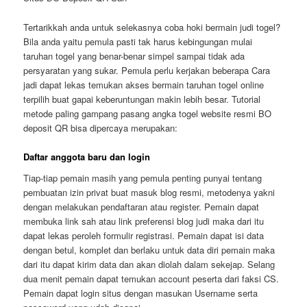
Tertarikkah anda untuk selekasnya coba hoki bermain judi togel?
Bila anda yaitu pemula pasti tak harus kebingungan mulai
taruhan togel yang benar-benar simpel sampai tidak ada
persyaratan yang sukar. Pemula perlu kerjakan beberapa Cara
jadi dapat lekas temukan akses bermain taruhan togel online
terpilih buat gapai keberuntungan makin lebih besar. Tutorial
metode paling gampang pasang angka togel website resmi BO
deposit QR bisa dipercaya merupakan:
Daftar anggota baru dan login
Tiap-tiap pemain masih yang pemula penting punyai tentang
pembuatan izin privat buat masuk blog resmi, metodenya yakni
dengan melakukan pendaftaran atau register. Pemain dapat
membuka link sah atau link preferensi blog judi maka dari itu
dapat lekas peroleh formulir registrasi. Pemain dapat isi data
dengan betul, komplet dan berlaku untuk data diri pemain maka
dari itu dapat kirim data dan akan diolah dalam sekejap. Selang
dua menit pemain dapat temukan account peserta dari faksi CS.
Pemain dapat login situs dengan masukan Username serta