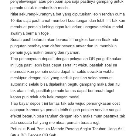
penyelewengan atau penipuan apa saja pastinya gampang untuk
pemain untuk memberikan modal.
Nilai sekurang-kurangnya bet yang diputuskan lebih rendah cuma
10 ribu saja pasti amat memberi keuntungan dan lebih irit tak kan
membuat pemain kebingungan keluarkan uangnya selaku modal
awalnya bermain togel.
Sudah pasti betaruh akan berasa irit ongkos karena tidak ada
pungutan pembayaran daftar peserta anyar dan ini membikin
pemain juga makin tenang dan nyaman.
Tiap pembayaran deposit dengan pelayanan QR yang dilkaukan
ini juga pasti lebih bisa cepat serta irit waktu pastilah soal ini
memudahkan pemain selalu dapat isi saldo sewaktu-waktu
meskipun dengan nilai yang sedikit pastilah saldo account
automatic selalu bisa dijalankan begitu gampang maka dari itu
tak akan limit, pastilah pemain lantas dapat bertaruuh togel
kapan pun tidak ada kekurangan modal.
Tiap bayar deposit ini lantas tak ada wujud pemangkasan cost
aapapun karenanya pemain lebih ringan peroleh service sangat
efektif betaruh bisa taruhan dengan lebih maksimum pastinya tak
ada sesuatu hal yang membuat pemain terasa rugi.
Petunjuk Buat Pemula Metode Pasang Angka Taruhan Uang Asli
Situs BO Deposit QR Sah