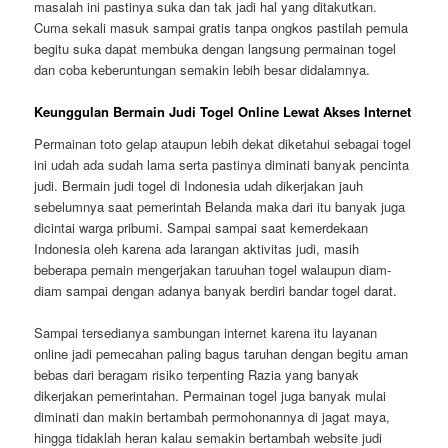
masalah ini pastinya suka dan tak jadi hal yang ditakutkan.
Cuma sekali masuk sampai gratis tanpa ongkos pastilah pemula
begitu suka dapat membuka dengan langsung permainan togel
dan coba keberuntungan semakin lebih besar didalamnya.
Keunggulan Bermain Judi Togel Online Lewat Akses Internet
Permainan toto gelap ataupun lebih dekat diketahui sebagai togel
ini udah ada sudah lama serta pastinya diminati banyak pencinta
judi. Bermain judi togel di Indonesia udah dikerjakan jauh
sebelumnya saat pemerintah Belanda maka dari itu banyak juga
dicintai warga pribumi. Sampai sampai saat kemerdekaan
Indonesia oleh karena ada larangan aktivitas judi, masih
beberapa pemain mengerjakan taruuhan togel walaupun diam-
diam sampai dengan adanya banyak berdiri bandar togel darat.
Sampai tersedianya sambungan internet karena itu layanan
online jadi pemecahan paling bagus taruhan dengan begitu aman
bebas dari beragam risiko terpenting Razia yang banyak
dikerjakan pemerintahan. Permainan togel juga banyak mulai
diminati dan makin bertambah permohonannya di jagat maya,
hingga tidaklah heran kalau semakin bertambah website judi