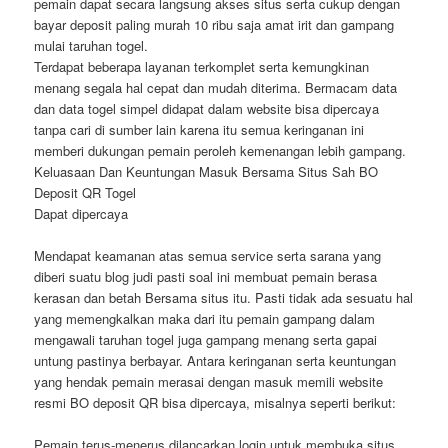
pemain dapat secara langsung akses situs serta cukup dengan
bayar deposit paling murah 10 ribu saja amat irit dan gampang
mulai taruhan togel.
Terdapat beberapa layanan terkomplet serta kemungkinan
menang segala hal cepat dan mudah diterima. Bermacam data
dan data togel simpel didapat dalam website bisa dipercaya
tanpa cari di sumber lain karena itu semua keringanan ini
memberi dukungan pemain peroleh kemenangan lebih gampang.
Keluasaan Dan Keuntungan Masuk Bersama Situs Sah BO
Deposit QR Togel
Dapat dipercaya
Mendapat keamanan atas semua service serta sarana yang
diberi suatu blog judi pasti soal ini membuat pemain berasa
kerasan dan betah Bersama situs itu. Pasti tidak ada sesuatu hal
yang memengkalkan maka dari itu pemain gampang dalam
mengawali taruhan togel juga gampang menang serta gapai
untung pastinya berbayar. Antara keringanan serta keuntungan
yang hendak pemain merasai dengan masuk memili website
resmi BO deposit QR bisa dipercaya, misalnya seperti berikut:
Pemain terus-menerus dilancarkan login untuk membuka situs