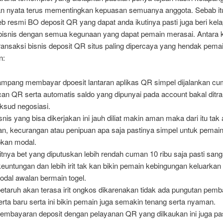
an nyata terus mementingkan kepuasan semuanya anggota. Sebab itu
b resmi BO deposit QR yang dapat anda ikutinya pasti juga beri kel
 bisnis dengan semua kegunaan yang dapat pemain merasai. Antara
ransaksi bisnis deposit QR situs paling dipercaya yang hendak pema
n:
mpang membayar dpoesit lantaran aplikas QR simpel dijalankan cu
an QR serta automatis saldo yang dipunyai pada account bakal ditra
sud negosiasi.
snis yang bisa dikerjakan ini jauh diliat makin aman maka dari itu tak
n, kecurangan atau penipuan apa saja pastinya simpel untuk pemain
kan modal.
kitnya bet yang diputuskan lebih rendah cuman 10 ribu saja pasti sang
untungan dan lebih irit tak kan bikin pemain kebingungan keluarka
odal awalan bermain togel.
betaruh akan terasa irit ongkos dikarenakan tidak ada pungutan pem
erta baru serta ini bikin pemain juga semakin tenang serta nyaman.
pembayaran deposit dengan pelayanan QR yang dilkaukan ini juga pas