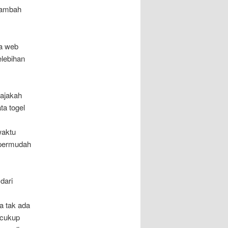
rtambah
ma web
elebihan
sajakah
ta togel
waktu
mpermudah
dari
a tak ada
 cukup