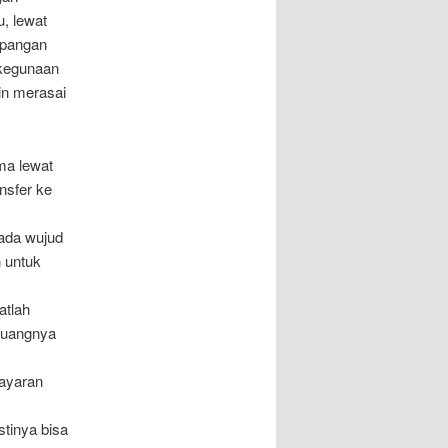
, lewat
apangan
 kegunaan
in merasai
ma lewat
nsfer ke
 ada wujud
 untuk
atlah
n uangnya
bayaran
tinya bisa