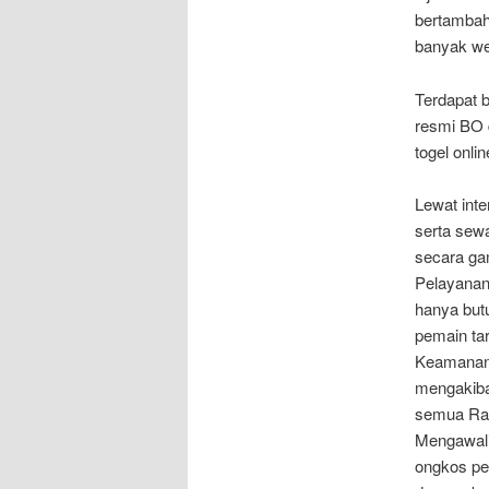
bertambah
banyak web
Terdapat 
resmi BO d
togel onli
Lewat inte
serta sewa
secara ga
Pelayanan 
hanya but
pemain ta
Keamanan t
mengakiba
semua Raz
Mengawali
ongkos pe