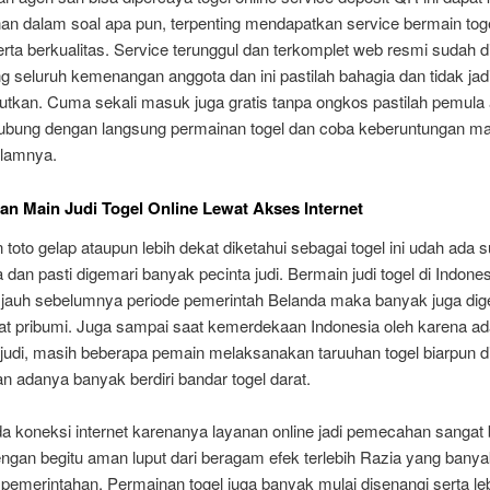
n dalam soal apa pun, terpenting mendapatkan service bermain tog
rta berkualitas. Service terunggul dan terkomplet web resmi sudah d
seluruh kemenangan anggota dan ini pastilah bahagia dan tidak jadi
kutkan. Cuma sekali masuk juga gratis tanpa ongkos pastilah pemula
hubung dengan langsung permainan togel dan coba keberuntungan mak
alamnya.
n Main Judi Togel Online Lewat Akses Internet
toto gelap ataupun lebih dekat diketahui sebagai togel ini udah ada 
 dan pasti digemari banyak pecinta judi. Bermain judi togel di Indones
n jauh sebelumnya periode pemerintah Belanda maka banyak juga dig
t pribumi. Juga sampai saat kemerdekaan Indonesia oleh karena ad
 judi, masih beberapa pemain melaksanakan taruuhan togel biarpun 
n adanya banyak berdiri bandar togel darat.
a koneksi internet karenanya layanan online jadi pemecahan sangat 
ngan begitu aman luput dari beragam efek terlebih Razia yang bany
 pemerintahan. Permainan togel juga banyak mulai disenangi serta le