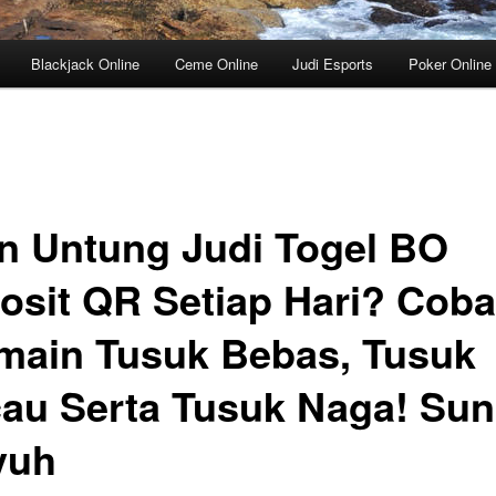
Blackjack Online
Ceme Online
Judi Esports
Poker Online
in Untung Judi Togel BO
osit QR Setiap Hari? Coba
main Tusuk Bebas, Tusuk
au Serta Tusuk Naga! Sun
yuh