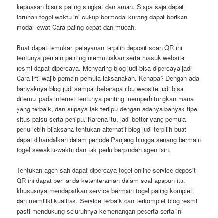
kepuasan bisnis paling singkat dan aman. Siapa saja dapat
taruhan togel waktu ini cukup bermodal kurang dapat berikan
modal lewat Cara paling cepat dan mudah.
Buat dapat temukan pelayanan terpilih deposit scan QR ini
tentunya pemain penting memutuskan serta masuk website
resmi dapat dipercaya. Menyaring blog judi bisa dipercaya jadi
Cara inti wajib pemain pemula laksanakan. Kenapa? Dengan ada
banyaknya blog judi sampai beberapa ribu website judi bisa
ditemui pada internet tentunya penting memperhitungkan mana
yang terbaik, dan supaya tak tertipu dengan adanya banyak tipe
situs palsu serta penipu. Karena itu, jadi bettor yang pemula
perlu lebih bijaksana tentukan alternatif blog judi terpilih buat
dapat dihandalkan dalam periode Panjang hingga senang bermain
togel sewaktu-waktu dan tak perlu berpindah agen lain.
Tentukan agen sah dapat dipercaya togel online service deposit
QR ini dapat beri anda ketenteraman dalam soal apapun itu,
khususnya mendapatkan service bermain togel paling komplet
dan memiliki kualitas. Service terbaik dan terkomplet blog resmi
pasti mendukung seluruhnya kemenangan peserta serta ini