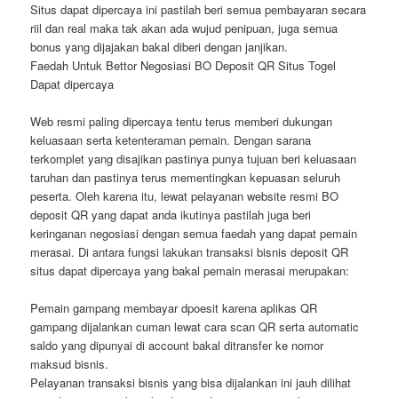
Situs dapat dipercaya ini pastilah beri semua pembayaran secara
riil dan real maka tak akan ada wujud penipuan, juga semua
bonus yang dijajakan bakal diberi dengan janjikan.
Faedah Untuk Bettor Negosiasi BO Deposit QR Situs Togel
Dapat dipercaya
Web resmi paling dipercaya tentu terus memberi dukungan
keluasaan serta ketenteraman pemain. Dengan sarana
terkomplet yang disajikan pastinya punya tujuan beri keluasaan
taruhan dan pastinya terus mementingkan kepuasan seluruh
peserta. Oleh karena itu, lewat pelayanan website resmi BO
deposit QR yang dapat anda ikutinya pastilah juga beri
keringanan negosiasi dengan semua faedah yang dapat pemain
merasai. Di antara fungsi lakukan transaksi bisnis deposit QR
situs dapat dipercaya yang bakal pemain merasai merupakan:
Pemain gampang membayar dpoesit karena aplikas QR
gampang dijalankan cuman lewat cara scan QR serta automatic
saldo yang dipunyai di account bakal ditransfer ke nomor
maksud bisnis.
Pelayanan transaksi bisnis yang bisa dijalankan ini jauh dilihat