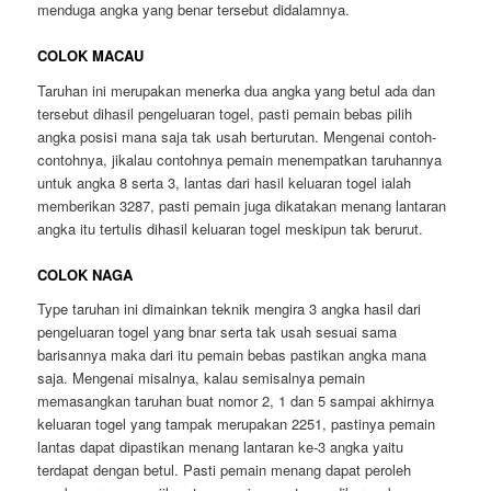
menduga angka yang benar tersebut didalamnya.
COLOK MACAU
Taruhan ini merupakan menerka dua angka yang betul ada dan
tersebut dihasil pengeluaran togel, pasti pemain bebas pilih
angka posisi mana saja tak usah berturutan. Mengenai contoh-
contohnya, jikalau contohnya pemain menempatkan taruhannya
untuk angka 8 serta 3, lantas dari hasil keluaran togel ialah
memberikan 3287, pasti pemain juga dikatakan menang lantaran
angka itu tertulis dihasil keluaran togel meskipun tak berurut.
COLOK NAGA
Type taruhan ini dimainkan teknik mengira 3 angka hasil dari
pengeluaran togel yang bnar serta tak usah sesuai sama
barisannya maka dari itu pemain bebas pastikan angka mana
saja. Mengenai misalnya, kalau semisalnya pemain
memasangkan taruhan buat nomor 2, 1 dan 5 sampai akhirnya
keluaran togel yang tampak merupakan 2251, pastinya pemain
lantas dapat dipastikan menang lantaran ke-3 angka yaitu
terdapat dengan betul. Pasti pemain menang dapat peroleh