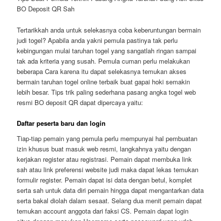
BO Deposit QR Sah
Tertarikkah anda untuk selekasnya coba keberuntungan bermain
judi togel? Apabila anda yakni pemula pastinya tak perlu
kebingungan mulai taruhan togel yang sangatlah ringan sampai
tak ada kriteria yang susah. Pemula cuman perlu melakukan
beberapa Cara karena itu dapat selekasnya temukan akses
bermain taruhan togel online terbaik buat gapai hoki semakin
lebih besar. Tips trik paling sederhana pasang angka togel web
resmi BO deposit QR dapat dipercaya yaitu:
Daftar peserta baru dan login
Tiap-tiap pemain yang pemula perlu mempunyai hal pembuatan
izin khusus buat masuk web resmi, langkahnya yaitu dengan
kerjakan register atau registrasi. Pemain dapat membuka link
sah atau link preferensi website judi maka dapat lekas temukan
formulir register. Pemain dapat isi data dengan betul, komplet
serta sah untuk data diri pemain hingga dapat mengantarkan data
serta bakal diolah dalam sesaat. Selang dua menit pemain dapat
temukan account anggota dari faksi CS. Pemain dapat login