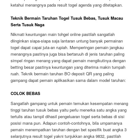
ketahui menangnya pada result togel agenda yang ditetapkan.
Teknik Bermain Taruhan Togel Tusuk Bebas, Tusuk Macau
Serta Tusuk Naga
Nikmati keuntungan main tohgel online pastilah sangatlah
diinginkan siapa-siapa saja lantaran untung banyak permainan
togel dapat capai juta-an rupiah. Memperingan pemain jangkau
menangnya pastinya juga bisa bertaruuh di jenis taruhan paling
simpel ringan menang yang dapat pemain mengikutinya dengan
betting besar pastinya keuntungan yang diterima makin tumpah
ruah. Teknik bermain taruhan BO deposit QR yang paling
gampang dapat pemain aplikasikan sama dalam model taruhan:
COLOK BEBAS
Sangatlah gampang untuk pemain temukan kesempatan menang
tinggi taruhan tusuk bebas yaitu perlu menerka satu angka yang
tertulis atau tampil dihasil pengeluaran togel serta bebas di sisi
posisi mana pun. Adapun contoh-contohnya, bila umpamanya
pemain menempatkan taruhan dengan bet spesifik buat angka 3
selanjutnya result togel yakni tunjukkan angka 9832, pastilah