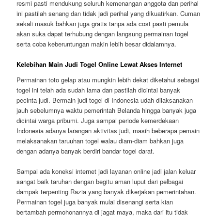
resmi pasti mendukung seluruh kemenangan anggota dan perihal
ini pastilah senang dan tidak jadi perihal yang dikuatirkan. Cuman
sekali masuk bahkan juga gratis tanpa ada cost pasti pemula
akan suka dapat terhubung dengan langsung permainan togel
serta coba keberuntungan makin lebih besar didalamnya.
Kelebihan Main Judi Togel Online Lewat Akses Internet
Permainan toto gelap atau mungkin lebih dekat diketahui sebagai
togel ini telah ada sudah lama dan pastilah dicintai banyak
pecinta judi. Bermain judi togel di Indonesia udah dilaksanakan
jauh sebelumnya waktu pemerintah Belanda hingga banyak juga
dicintai warga pribumi. Juga sampai periode kemerdekaan
Indonesia adanya larangan aktivitas judi, masih beberapa pemain
melaksanakan taruuhan togel walau diam-diam bahkan juga
dengan adanya banyak berdiri bandar togel darat.
Sampai ada koneksi internet jadi layanan online jadi jalan keluar
sangat baik taruhan dengan begitu aman luput dari pelbagai
dampak terpenting Razia yang banyak dikerjakan pemerintahan.
Permainan togel juga banyak mulai disenangi serta kian
bertambah permohonannya di jagat maya, maka dari itu tidak