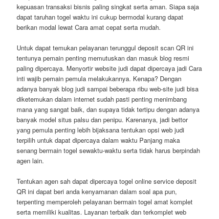
kepuasan transaksi bisnis paling singkat serta aman. Siapa saja
dapat taruhan togel waktu ini cukup bermodal kurang dapat
berikan modal lewat Cara amat cepat serta mudah.
Untuk dapat temukan pelayanan terunggul deposit scan QR ini
tentunya pemain penting memutuskan dan masuk blog resmi
paling dipercaya. Menyortir website judi dapat dipercaya jadi Cara
inti wajib pemain pemula melakukannya. Kenapa? Dengan
adanya banyak blog judi sampai beberapa ribu web-site judi bisa
diketemukan dalam internet sudah pasti penting menimbang
mana yang sangat baik, dan supaya tidak tertipu dengan adanya
banyak model situs palsu dan penipu. Karenanya, jadi bettor
yang pemula penting lebih bijaksana tentukan opsi web judi
terpilih untuk dapat dipercaya dalam waktu Panjang maka
senang bermain togel sewaktu-waktu serta tidak harus berpindah
agen lain.
Tentukan agen sah dapat dipercaya togel online service deposit
QR ini dapat beri anda kenyamanan dalam soal apa pun,
terpenting memperoleh pelayanan bermain togel amat komplet
serta memiliki kualitas. Layanan terbaik dan terkomplet web