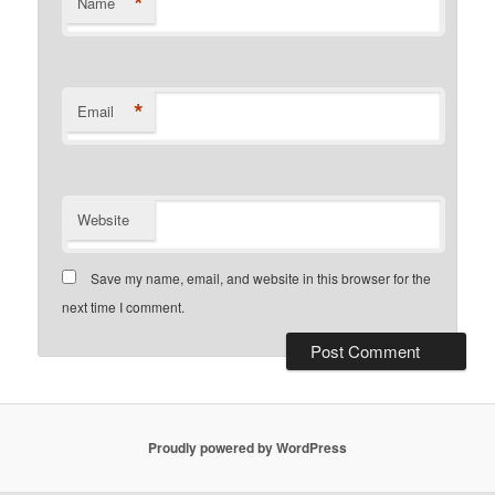
*
Name
*
Email
Website
Save my name, email, and website in this browser for the
next time I comment.
Proudly powered by WordPress