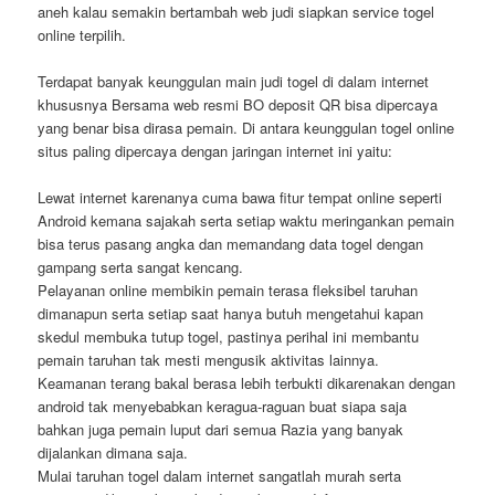
aneh kalau semakin bertambah web judi siapkan service togel
online terpilih.
Terdapat banyak keunggulan main judi togel di dalam internet
khususnya Bersama web resmi BO deposit QR bisa dipercaya
yang benar bisa dirasa pemain. Di antara keunggulan togel online
situs paling dipercaya dengan jaringan internet ini yaitu:
Lewat internet karenanya cuma bawa fitur tempat online seperti
Android kemana sajakah serta setiap waktu meringankan pemain
bisa terus pasang angka dan memandang data togel dengan
gampang serta sangat kencang.
Pelayanan online membikin pemain terasa fleksibel taruhan
dimanapun serta setiap saat hanya butuh mengetahui kapan
skedul membuka tutup togel, pastinya perihal ini membantu
pemain taruhan tak mesti mengusik aktivitas lainnya.
Keamanan terang bakal berasa lebih terbukti dikarenakan dengan
android tak menyebabkan keragua-raguan buat siapa saja
bahkan juga pemain luput dari semua Razia yang banyak
dijalankan dimana saja.
Mulai taruhan togel dalam internet sangatlah murah serta