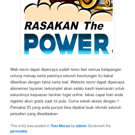
Web resmi dapat dipercaya sudah tentu beri semua kelapangan
untung meluap serta pastinya seluruh keuntungan itu bakal
diberiikan dengan fakta serta real. Website resmi dapat dipercaya
abonemen layanan terkomplet akan selalu kasih keamanan untuk
seluruhnya kepuasan taruhan togel online. lekas capai hoki anda
register akun gratis saat ini pula. Cuma sekali akses dengan 1
Pemakai ID yang anda punyai bisa dipakai buat nikmati seluruh
perjudian yang disediaakan.
This entry was posted in
Toto Macau
by
admin
. Bookmark the
permalink
.