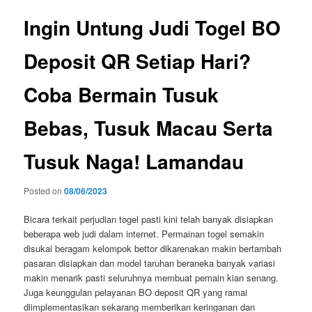
Ingin Untung Judi Togel BO
Deposit QR Setiap Hari?
Coba Bermain Tusuk
Bebas, Tusuk Macau Serta
Tusuk Naga! Lamandau
Posted on
08/06/2023
Bicara terkait perjudian togel pasti kini telah banyak disiapkan
beberapa web judi dalam internet. Permainan togel semakin
disukai beragam kelompok bettor dikarenakan makin bertambah
pasaran disiapkan dan model taruhan beraneka banyak variasi
makin menarik pasti seluruhnya membuat pemain kian senang.
Juga keunggulan pelayanan BO deposit QR yang ramai
diimplementasikan sekarang memberikan keringanan dan