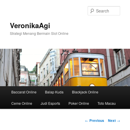
Skip
to
Sear
primary
content
VeronikaAgi
Strategi Menang Bermain Slot Online
Main
Baccarat Online
Balap Kuda
Blackjack Online
menu
Ceme Online
Judi Esports
Poker Online
Toto Macau
Post
←
Previous
Next
→
navigation