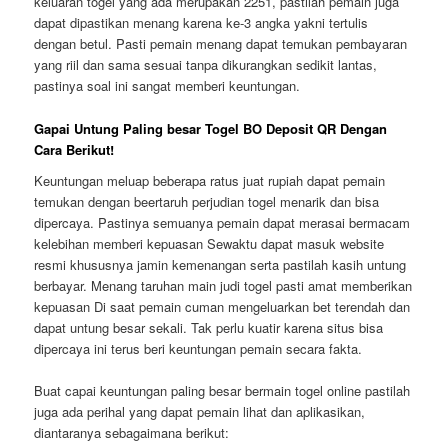
keluaran togel yang ada merupakan 2251, pastilah pemain juga
dapat dipastikan menang karena ke-3 angka yakni tertulis
dengan betul. Pasti pemain menang dapat temukan pembayaran
yang riil dan sama sesuai tanpa dikurangkan sedikit lantas,
pastinya soal ini sangat memberi keuntungan.
Gapai Untung Paling besar Togel BO Deposit QR Dengan
Cara Berikut!
Keuntungan meluap beberapa ratus juat rupiah dapat pemain
temukan dengan beertaruh perjudian togel menarik dan bisa
dipercaya. Pastinya semuanya pemain dapat merasai bermacam
kelebihan memberi kepuasan Sewaktu dapat masuk website
resmi khususnya jamin kemenangan serta pastilah kasih untung
berbayar. Menang taruhan main judi togel pasti amat memberikan
kepuasan Di saat pemain cuman mengeluarkan bet terendah dan
dapat untung besar sekali. Tak perlu kuatir karena situs bisa
dipercaya ini terus beri keuntungan pemain secara fakta.
Buat capai keuntungan paling besar bermain togel online pastilah
juga ada perihal yang dapat pemain lihat dan aplikasikan,
diantaranya sebagaimana berikut: