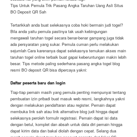
Tips Untuk Pemula Trik Pasang Angka Taruhan Uang Asli Situs
BO Deposit QR Sah
Tertarikkah anda buat selekasnya coba hoki bermain judi togel?
Bila anda yaitu pemula pastinya tak usah kebingungan
mengawali taruhan togel secara benar-benar gampang juga tidak
ada persyaratan yang sukar. Pemula cuman perlu melakukan
sejumlah Cara karenanya dapat selekasnya temukan akses main
taruhan togel online terbaik buat gapai keberuntungan makin lebih
besar. Tips metode paling sederhana pasang angka togel blog
resmi BO deposit QR bisa dipercaya yakni:
Daftar peserta baru dan login
Tiap-tiap pemain masih yang pemula penting mempunyai tentang
pembuatan izin pribadi buat masuk web resmi, langkahnya yakni
dengan melakukan pendaftaran atau register. Pemain dapat
membuka link sah atau link alternative blog judi hingga dapat
selekasnya peroleh formulir registrasi. Pemain dapat isi data
dengan betul, komplet dan absah untuk data diri pemain hingga
dapat kirim data dan bakal diolah dengan cepat. Selang dua