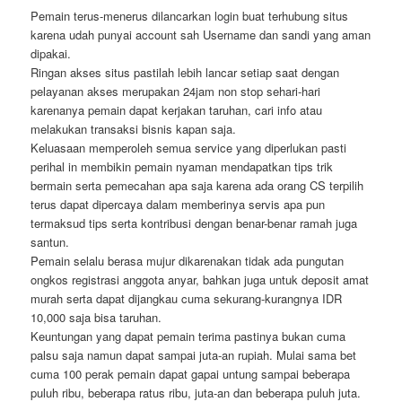
Pemain terus-menerus dilancarkan login buat terhubung situs
karena udah punyai account sah Username dan sandi yang aman
dipakai.
Ringan akses situs pastilah lebih lancar setiap saat dengan
pelayanan akses merupakan 24jam non stop sehari-hari
karenanya pemain dapat kerjakan taruhan, cari info atau
melakukan transaksi bisnis kapan saja.
Keluasaan memperoleh semua service yang diperlukan pasti
perihal in membikin pemain nyaman mendapatkan tips trik
bermain serta pemecahan apa saja karena ada orang CS terpilih
terus dapat dipercaya dalam memberinya servis apa pun
termaksud tips serta kontribusi dengan benar-benar ramah juga
santun.
Pemain selalu berasa mujur dikarenakan tidak ada pungutan
ongkos registrasi anggota anyar, bahkan juga untuk deposit amat
murah serta dapat dijangkau cuma sekurang-kurangnya IDR
10,000 saja bisa taruhan.
Keuntungan yang dapat pemain terima pastinya bukan cuma
palsu saja namun dapat sampai juta-an rupiah. Mulai sama bet
cuma 100 perak pemain dapat gapai untung sampai beberapa
puluh ribu, beberapa ratus ribu, juta-an dan beberapa puluh juta.