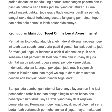
sudah dipastikan mendukung semua kemenangan peserta dan ini
pastilah bahagia serta tidak jadi hal yang dikuatirkan. Cuma
sekali masuk bahkan juga gratis tiada ongkos pastinya pemula
sangat suka dapat terhubung secara langsung permainan togel
dan coba hoki semakin lebih besar didalamnya.
Keunggulan Main Judi Togel Online Lewat Akses Internet
Permainan toto gelap atau bisa lebih dekat dikenali sebagai togel
ini telah ada sudah lama serta pasti digemari banyak pecinta judi.
Bermain judi togel di Indonesia udah dilaksanakan jauh saat
sebelum saat pemerintah Belanda maka dari itu banyak juga
dicintai warga pribumi. Juga sampai periode kemerdekaan
Indonesia adanya larangan pekerjaan judi, masih sejumlah
pemain lakukan taruuhan togel walaupun diam-diam sampai
dengan ada banyak berdiri bandar togel darat.
Sampai ada sambungan internet karenanya layanan on-line jadi
pemecahan terbaik taruhan dengan begitu aman bebas dari
beberapa risiko khususnya Razia yang banyak dikerjakan
pemerintahan. Permainan togel juga banyak mulai digemari serta
bertambah bertambah permohonannya di jagat maya, maka dari