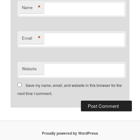
*
Name
*
Email
Website
Save my name, email, and website in this browser for the
next time I comment.
Proudly powered by WordPress