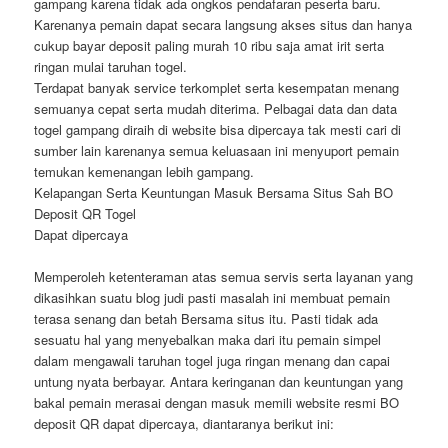
gampang karena tidak ada ongkos pendafaran peserta baru.
Karenanya pemain dapat secara langsung akses situs dan hanya
cukup bayar deposit paling murah 10 ribu saja amat irit serta
ringan mulai taruhan togel.
Terdapat banyak service terkomplet serta kesempatan menang
semuanya cepat serta mudah diterima. Pelbagai data dan data
togel gampang diraih di website bisa dipercaya tak mesti cari di
sumber lain karenanya semua keluasaan ini menyuport pemain
temukan kemenangan lebih gampang.
Kelapangan Serta Keuntungan Masuk Bersama Situs Sah BO
Deposit QR Togel
Dapat dipercaya
Memperoleh ketenteraman atas semua servis serta layanan yang
dikasihkan suatu blog judi pasti masalah ini membuat pemain
terasa senang dan betah Bersama situs itu. Pasti tidak ada
sesuatu hal yang menyebalkan maka dari itu pemain simpel
dalam mengawali taruhan togel juga ringan menang dan capai
untung nyata berbayar. Antara keringanan dan keuntungan yang
bakal pemain merasai dengan masuk memili website resmi BO
deposit QR dapat dipercaya, diantaranya berikut ini: