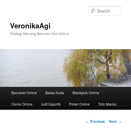
Skip
to
Sear
primary
content
VeronikaAgi
Strategi Menang Bermain Slot Online
Main
Baccarat Online
Balap Kuda
Blackjack Online
menu
Ceme Online
Judi Esports
Poker Online
Toto Macau
Post
←
Previous
Next
→
navigation