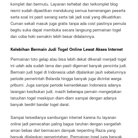
komplet dan bermutu. Layanan terhebat dan terkomplet blog
resmi sudah dipastikan mendukung semua kemenangan peserta
serta soal ini pasti senang serta tak jadi soal yang dikuatirkan.
Cuman sekali masuk juga gratis tanpa ada cost pastinya pemula
begitu suka dapat membuka secara langsung permainan togel
dan coba hoki semakin lebih besar didalamnya.
Kelebihan Bermain Judi Togel Online Lewat Akses Internet
Permainan toto gelap atau bisa lebih dekat dikenali menjadi togel
ini udah ada sudah lama dan pasti digemari banyak pencinta judi.
Bermain judi togel di Indonesia udah dijalankan jauh sebelumnya
periode pemerintah Belanda hingga banyak juga dicintai warga
pribumi. Juga sampai periode kemerdekaan Indonesia adanya
larangan kesibukan judi, masih beberapa pemain mengerjakan
taruuhan togel meskipun diam-diam sampai dengan adanya
banyak berdiri bandar togel darat.
Sampai tersedianya sambungan internet karena itu layanan
online jadi pemecahan paling bagus taruhan dengan sangatlah
aman bebas dari bermacam dampak terpenting Razia yang
banyak dijalankan pemerintahan. Permainan togel juga banyak