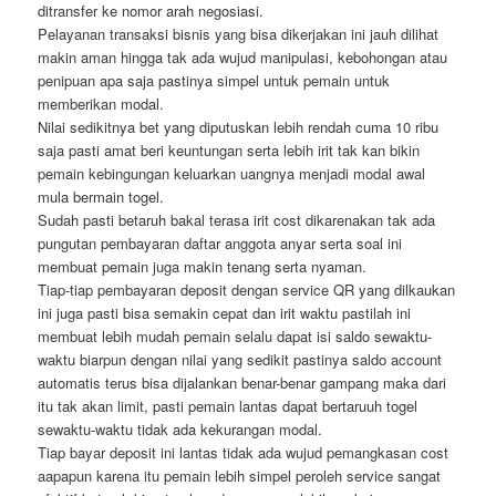
ditransfer ke nomor arah negosiasi.
Pelayanan transaksi bisnis yang bisa dikerjakan ini jauh dilihat
makin aman hingga tak ada wujud manipulasi, kebohongan atau
penipuan apa saja pastinya simpel untuk pemain untuk
memberikan modal.
Nilai sedikitnya bet yang diputuskan lebih rendah cuma 10 ribu
saja pasti amat beri keuntungan serta lebih irit tak kan bikin
pemain kebingungan keluarkan uangnya menjadi modal awal
mula bermain togel.
Sudah pasti betaruh bakal terasa irit cost dikarenakan tak ada
pungutan pembayaran daftar anggota anyar serta soal ini
membuat pemain juga makin tenang serta nyaman.
Tiap-tiap pembayaran deposit dengan service QR yang dilkaukan
ini juga pasti bisa semakin cepat dan irit waktu pastilah ini
membuat lebih mudah pemain selalu dapat isi saldo sewaktu-
waktu biarpun dengan nilai yang sedikit pastinya saldo account
automatis terus bisa dijalankan benar-benar gampang maka dari
itu tak akan limit, pasti pemain lantas dapat bertaruuh togel
sewaktu-waktu tidak ada kekurangan modal.
Tiap bayar deposit ini lantas tidak ada wujud pemangkasan cost
aapapun karena itu pemain lebih simpel peroleh service sangat