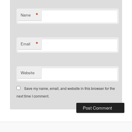
*
Name
*
Email
Website
Save my name, email, and website in this browser for the
next time I comment.