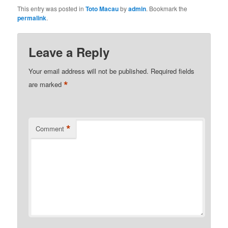
This entry was posted in
Toto Macau
by
admin
. Bookmark the
permalink
.
Leave a Reply
Your email address will not be published.
Required fields
*
are marked
*
Comment