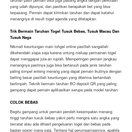
taruhan pasti pemain bisa juga pasang angka dengan perkiraan
yang udah dipunyai, dan pastikan berapakah bet yang bisa
terpasang. Pemain dapat kirimkan taruhan dan dapat ketahui
menangnya di result togel agenda yang ditetapkan.
Trik Bermain Taruhan Togel Tusuk Bebas, Tusuk Macau Dan
Tusuk Naga
Nikmati keuntungan main tohgel online pastilah sangatlah
dikehendaki siapa saja karena untung meluap permainan togel
dapat menggapai juta-an rupiah. Memperingan pemain jangkau
menangnya pastinya juga bisa bertaruuh pada jenis taruhan
paling simpel enteng menang yang dapat pemain ikutinya dengan
betting besar pastilah keuntungan yang diterima bertambah
berlimpah. Teknik bermain taruhan BO deposit QR yang paling
gampang dapat pemain aplikasikan serupa pada model taruhan:
COLOK BEBAS
Begitu gampang untuk pemain peroleh kesempatan menang
tinggi taruhan tusuk bebas yakni perlu mengira satu angka yang
tercatat atau ada dihasil pengeluaran togel dan bebas pada
bagian posisi mana saja. Tentang hal perumpamaannya, apabila