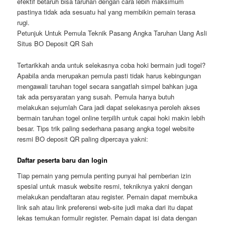
efektif betaruh bisa taruhan dengan cara lebih maksimum
pastinya tidak ada sesuatu hal yang membikin pemain terasa
rugi.
Petunjuk Untuk Pemula Teknik Pasang Angka Taruhan Uang Asli
Situs BO Deposit QR Sah
Tertarikkah anda untuk selekasnya coba hoki bermain judi togel?
Apabila anda merupakan pemula pasti tidak harus kebingungan
mengawali taruhan togel secara sangatlah simpel bahkan juga
tak ada persyaratan yang susah. Pemula hanya butuh
melakukan sejumlah Cara jadi dapat selekasnya peroleh akses
bermain taruhan togel online terpilih untuk capai hoki makin lebih
besar. Tips trik paling sederhana pasang angka togel website
resmi BO deposit QR paling dipercaya yakni:
Daftar peserta baru dan login
Tiap pemain yang pemula penting punyai hal pemberian izin
spesial untuk masuk website resmi, tekniknya yakni dengan
melakukan pendaftaran atau register. Pemain dapat membuka
link sah atau link preferensi web-site judi maka dari itu dapat
lekas temukan formulir register. Pemain dapat isi data dengan