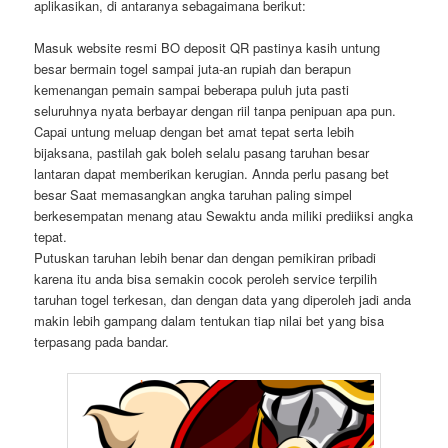
aplikasikan, di antaranya sebagaimana berikut:
Masuk website resmi BO deposit QR pastinya kasih untung
besar bermain togel sampai juta-an rupiah dan berapun
kemenangan pemain sampai beberapa puluh juta pasti
seluruhnya nyata berbayar dengan riil tanpa penipuan apa pun.
Capai untung meluap dengan bet amat tepat serta lebih
bijaksana, pastilah gak boleh selalu pasang taruhan besar
lantaran dapat memberikan kerugian. Annda perlu pasang bet
besar Saat memasangkan angka taruhan paling simpel
berkesempatan menang atau Sewaktu anda miliki prediiksi angka
tepat.
Putuskan taruhan lebih benar dan dengan pemikiran pribadi
karena itu anda bisa semakin cocok peroleh service terpilih
taruhan togel terkesan, dan dengan data yang diperoleh jadi anda
makin lebih gampang dalam tentukan tiap nilai bet yang bisa
terpasang pada bandar.