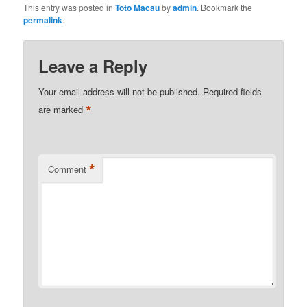
This entry was posted in
Toto Macau
by
admin
. Bookmark the
permalink
.
Leave a Reply
Your email address will not be published.
Required fields
*
are marked
*
Comment