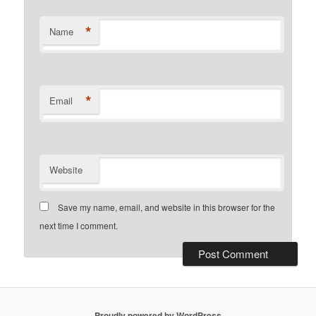
*
Name
*
Email
Website
Save my name, email, and website in this browser for the
next time I comment.
Proudly powered by WordPress