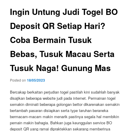
Ingin Untung Judi Togel BO
Deposit QR Setiap Hari?
Coba Bermain Tusuk
Bebas, Tusuk Macau Serta
Tusuk Naga! Gunung Mas
Posted on
18/05/2023
Bercakap berkaitan perjudian togel pastilah kini sudahlah banyak
disajikan beberapa website judi pada internet. Permainan togel
semakin diminati beberapa golongan bettor dikarenakan semakin
bertambah pasaran disiapkan serta type taruhan beraneka
bermacam-macam makin menarik pastinya segala hal membikin
pemain makin bahagia. Bahkan juga keunggulan service BO
deposit QR yang ramai dipraktekkan sekarang memberinya