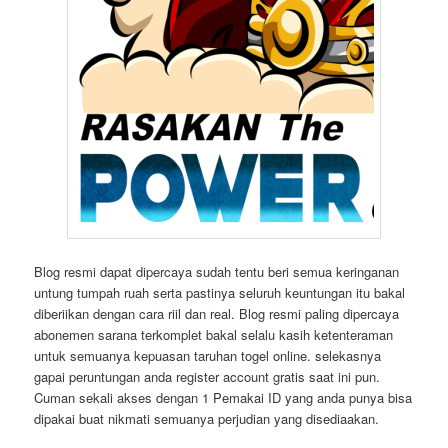
Blog resmi dapat dipercaya sudah tentu beri semua keringanan
untung tumpah ruah serta pastinya seluruh keuntungan itu bakal
diberiikan dengan cara riil dan real. Blog resmi paling dipercaya
abonemen sarana terkomplet bakal selalu kasih ketenteraman
untuk semuanya kepuasan taruhan togel online. selekasnya
gapai peruntungan anda register account gratis saat ini pun.
Cuman sekali akses dengan 1 Pemakai ID yang anda punya bisa
dipakai buat nikmati semuanya perjudian yang disediaakan.