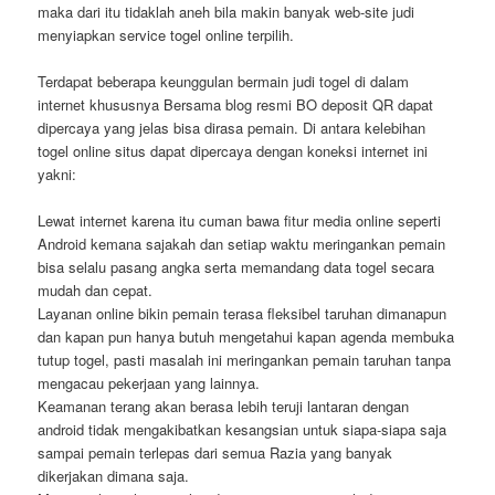
maka dari itu tidaklah aneh bila makin banyak web-site judi
menyiapkan service togel online terpilih.
Terdapat beberapa keunggulan bermain judi togel di dalam
internet khususnya Bersama blog resmi BO deposit QR dapat
dipercaya yang jelas bisa dirasa pemain. Di antara kelebihan
togel online situs dapat dipercaya dengan koneksi internet ini
yakni:
Lewat internet karena itu cuman bawa fitur media online seperti
Android kemana sajakah dan setiap waktu meringankan pemain
bisa selalu pasang angka serta memandang data togel secara
mudah dan cepat.
Layanan online bikin pemain terasa fleksibel taruhan dimanapun
dan kapan pun hanya butuh mengetahui kapan agenda membuka
tutup togel, pasti masalah ini meringankan pemain taruhan tanpa
mengacau pekerjaan yang lainnya.
Keamanan terang akan berasa lebih teruji lantaran dengan
android tidak mengakibatkan kesangsian untuk siapa-siapa saja
sampai pemain terlepas dari semua Razia yang banyak
dikerjakan dimana saja.