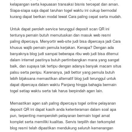
kelapangan serta kepuasan transaksi bisnis tercepat dan aman.
Siapa-siapa saja dapat taruhan togel waktu ini cukup bermodal
kurang dapat berikan modal lewat Cara paling cepat serta mudah.
Untuk dapat peroleh service terunggul deposit scan QR ini
tentunya pemain butuh memutuskan dan masuk web resmi
paling dipercaya. Menyortir web-site judi bisa dipercaya jadi Cara
khusus wajib pemain pemula kerjakan. Kenapa? Dengan ada
banyaknya blog judi sampai beberapa ribu web judi bisa ditemui
dalam internet pastinya butuh pertimbangkan mana yang sangat
baik, dan supaya tak tertipu dengan adanya banyak macam situs
palsu serta penipu. Karenanya, jadi bettor yang pemula butuh
lebih bijaksana memastikan alternatif blog judi terunggul untuk
dapat dipercaya dalam waktu Panjang hingga bahagia bermain
togel setiap waktu serta tak harus berpindah agen lain.
Memastikan agen sah paling dipercaya togel online pelayanan
deposit QR ini dapat kasih anda ketenteraman dalam soal apa
pun, terpenting memperoleh pelayanan bermain togel amat
komplet serta memiliki kualitas. Servis terpilih dan terkomplet
blog resmi telah dipastikan mendukung seluruh kemenangan