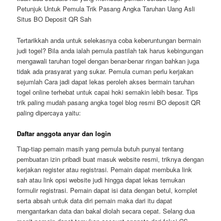
Petunjuk Untuk Pemula Trik Pasang Angka Taruhan Uang Asli
Situs BO Deposit QR Sah
Tertarikkah anda untuk selekasnya coba keberuntungan bermain
judi togel? Bila anda ialah pemula pastilah tak harus kebingungan
mengawali taruhan togel dengan benar-benar ringan bahkan juga
tidak ada prasyarat yang sukar. Pemula cuman perlu kerjakan
sejumlah Cara jadi dapat lekas peroleh akses bermain taruhan
togel online terhebat untuk capai hoki semakin lebih besar. Tips
trik paling mudah pasang angka togel blog resmi BO deposit QR
paling dipercaya yaitu:
Daftar anggota anyar dan login
Tiap-tiap pemain masih yang pemula butuh punyai tentang
pembuatan izin pribadi buat masuk website resmi, triknya dengan
kerjakan register atau registrasi. Pemain dapat membuka link
sah atau link opsi website judi hingga dapat lekas temukan
formulir registrasi. Pemain dapat isi data dengan betul, komplet
serta absah untuk data diri pemain maka dari itu dapat
mengantarkan data dan bakal diolah secara cepat. Selang dua