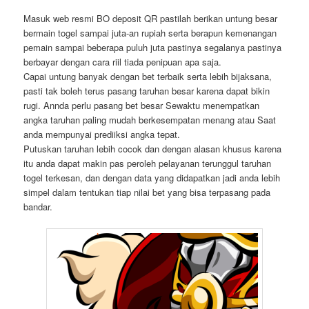
Masuk web resmi BO deposit QR pastilah berikan untung besar
bermain togel sampai juta-an rupiah serta berapun kemenangan
pemain sampai beberapa puluh juta pastinya segalanya pastinya
berbayar dengan cara riil tiada penipuan apa saja.
Capai untung banyak dengan bet terbaik serta lebih bijaksana,
pasti tak boleh terus pasang taruhan besar karena dapat bikin
rugi. Annda perlu pasang bet besar Sewaktu menempatkan
angka taruhan paling mudah berkesempatan menang atau Saat
anda mempunyai prediiksi angka tepat.
Putuskan taruhan lebih cocok dan dengan alasan khusus karena
itu anda dapat makin pas peroleh pelayanan terunggul taruhan
togel terkesan, dan dengan data yang didapatkan jadi anda lebih
simpel dalam tentukan tiap nilai bet yang bisa terpasang pada
bandar.