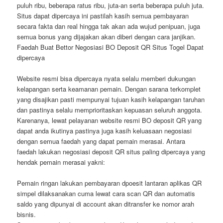
puluh ribu, beberapa ratus ribu, juta-an serta beberapa puluh juta.
Situs dapat dipercaya ini pastilah kasih semua pembayaran
secara fakta dan real hingga tak akan ada wujud penipuan, juga
semua bonus yang dijajakan akan diberi dengan cara janjikan.
Faedah Buat Bettor Negosiasi BO Deposit QR Situs Togel Dapat
dipercaya
Website resmi bisa dipercaya nyata selalu memberi dukungan
kelapangan serta keamanan pemain. Dengan sarana terkomplet
yang disajikan pasti mempunyai tujuan kasih kelapangan taruhan
dan pastinya selalu memprioritaskan kepuasan seluruh anggota.
Karenanya, lewat pelayanan website resmi BO deposit QR yang
dapat anda ikutinya pastinya juga kasih keluasaan negosiasi
dengan semua faedah yang dapat pemain merasai. Antara
faedah lakukan negosiasi deposit QR situs paling dipercaya yang
hendak pemain merasai yakni:
Pemain ringan lakukan pembayaran dpoesit lantaran aplikas QR
simpel dilaksanakan cuma lewat cara scan QR dan automatis
saldo yang dipunyai di account akan ditransfer ke nomor arah
bisnis.