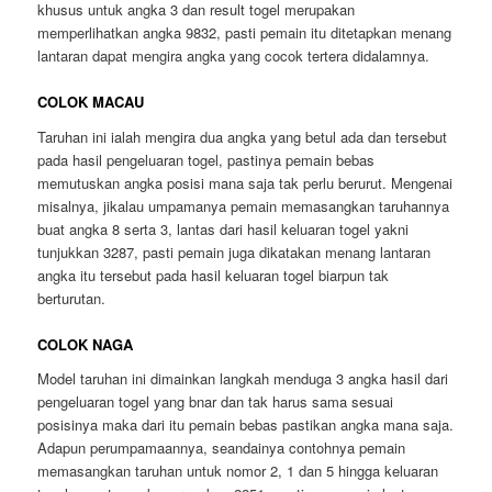
khusus untuk angka 3 dan result togel merupakan
memperlihatkan angka 9832, pasti pemain itu ditetapkan menang
lantaran dapat mengira angka yang cocok tertera didalamnya.
COLOK MACAU
Taruhan ini ialah mengira dua angka yang betul ada dan tersebut
pada hasil pengeluaran togel, pastinya pemain bebas
memutuskan angka posisi mana saja tak perlu berurut. Mengenai
misalnya, jikalau umpamanya pemain memasangkan taruhannya
buat angka 8 serta 3, lantas dari hasil keluaran togel yakni
tunjukkan 3287, pasti pemain juga dikatakan menang lantaran
angka itu tersebut pada hasil keluaran togel biarpun tak
berturutan.
COLOK NAGA
Model taruhan ini dimainkan langkah menduga 3 angka hasil dari
pengeluaran togel yang bnar dan tak harus sama sesuai
posisinya maka dari itu pemain bebas pastikan angka mana saja.
Adapun perumpamaannya, seandainya contohnya pemain
memasangkan taruhan untuk nomor 2, 1 dan 5 hingga keluaran