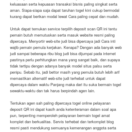
keluasaan serta kepuasan transaksi bisnis paling singkat serta
aman. Siapa-siapa saja dapat taruhan togel kini cukup bermodal
kurang dapat berikan modal lewat Cara paling cepat dan mudah.
Untuk dapat temukan service terpilih deposit scan QR ini tentu
pemain butuh memutuskan serta masuk website resmi paling
dipercaya. Menyortir web-site judi bisa dipercaya jadi Cara inti
wajib pemain pemula kerjakan. Kenapa? Dengan ada banyak web
judi sampai beberapa ribu blog judi bisa dijumpai pada internet
pastinya perlu perhitungkan mana yang sangat baik, dan supaya
tidak tertipu dengan adanya banyak model situs palsu serta
penipu. Sebab itu, jadi bettor masih yang pemula butuh lebih arif
memastikan alternatif web-site judi terhebat untuk dapat
dipercaya dalam waktu Panjang maka dari itu suka bermain togel
sewaktu-waktu dan tak harus berpindah agen lain.
Tentukan agen sah paling dipercaya togel online pelayanan
deposit QR ini dapat kasih anda ketenteraman dalam soal apa
pun, terpenting memperoleh pelayanan bermain togel amat
komplet dan berkualitas. Servis terhebat dan terkomplet blog
resmi pasti mendukung semuanya kemenangan anggota serta