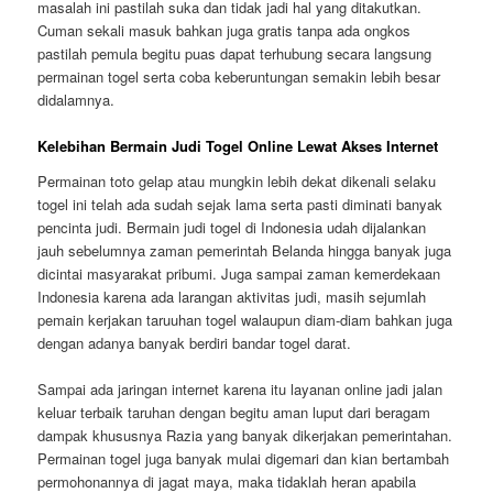
masalah ini pastilah suka dan tidak jadi hal yang ditakutkan.
Cuman sekali masuk bahkan juga gratis tanpa ada ongkos
pastilah pemula begitu puas dapat terhubung secara langsung
permainan togel serta coba keberuntungan semakin lebih besar
didalamnya.
Kelebihan Bermain Judi Togel Online Lewat Akses Internet
Permainan toto gelap atau mungkin lebih dekat dikenali selaku
togel ini telah ada sudah sejak lama serta pasti diminati banyak
pencinta judi. Bermain judi togel di Indonesia udah dijalankan
jauh sebelumnya zaman pemerintah Belanda hingga banyak juga
dicintai masyarakat pribumi. Juga sampai zaman kemerdekaan
Indonesia karena ada larangan aktivitas judi, masih sejumlah
pemain kerjakan taruuhan togel walaupun diam-diam bahkan juga
dengan adanya banyak berdiri bandar togel darat.
Sampai ada jaringan internet karena itu layanan online jadi jalan
keluar terbaik taruhan dengan begitu aman luput dari beragam
dampak khususnya Razia yang banyak dikerjakan pemerintahan.
Permainan togel juga banyak mulai digemari dan kian bertambah
permohonannya di jagat maya, maka tidaklah heran apabila