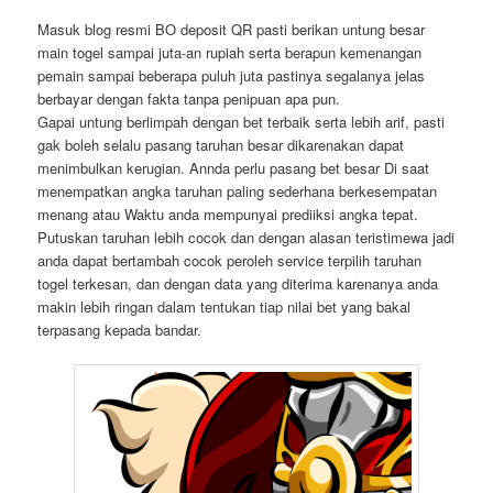
Masuk blog resmi BO deposit QR pasti berikan untung besar
main togel sampai juta-an rupiah serta berapun kemenangan
pemain sampai beberapa puluh juta pastinya segalanya jelas
berbayar dengan fakta tanpa penipuan apa pun.
Gapai untung berlimpah dengan bet terbaik serta lebih arif, pasti
gak boleh selalu pasang taruhan besar dikarenakan dapat
menimbulkan kerugian. Annda perlu pasang bet besar Di saat
menempatkan angka taruhan paling sederhana berkesempatan
menang atau Waktu anda mempunyai prediiksi angka tepat.
Putuskan taruhan lebih cocok dan dengan alasan teristimewa jadi
anda dapat bertambah cocok peroleh service terpilih taruhan
togel terkesan, dan dengan data yang diterima karenanya anda
makin lebih ringan dalam tentukan tiap nilai bet yang bakal
terpasang kepada bandar.