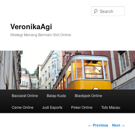
Skip
to
Sear
primary
content
VeronikaAgi
Strategi Menang Bermain Slot Online
Main
Baccarat Online
Balap Kuda
Blackjack Online
menu
Ceme Online
Judi Esports
Poker Online
Toto Macau
Post
←
Previous
Next
→
navigation