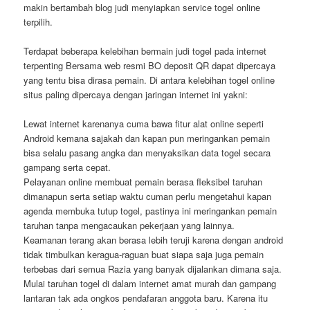
makin bertambah blog judi menyiapkan service togel online
terpilih.
Terdapat beberapa kelebihan bermain judi togel pada internet
terpenting Bersama web resmi BO deposit QR dapat dipercaya
yang tentu bisa dirasa pemain. Di antara kelebihan togel online
situs paling dipercaya dengan jaringan internet ini yakni:
Lewat internet karenanya cuma bawa fitur alat online seperti
Android kemana sajakah dan kapan pun meringankan pemain
bisa selalu pasang angka dan menyaksikan data togel secara
gampang serta cepat.
Pelayanan online membuat pemain berasa fleksibel taruhan
dimanapun serta setiap waktu cuman perlu mengetahui kapan
agenda membuka tutup togel, pastinya ini meringankan pemain
taruhan tanpa mengacaukan pekerjaan yang lainnya.
Keamanan terang akan berasa lebih teruji karena dengan android
tidak timbulkan keragua-raguan buat siapa saja juga pemain
terbebas dari semua Razia yang banyak dijalankan dimana saja.
Mulai taruhan togel di dalam internet amat murah dan gampang
lantaran tak ada ongkos pendafaran anggota baru. Karena itu