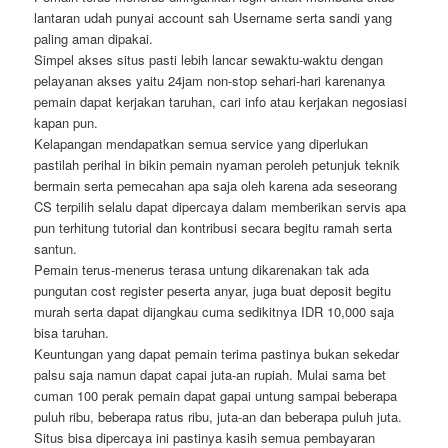
lantaran udah punyai account sah Username serta sandi yang
paling aman dipakai.
Simpel akses situs pasti lebih lancar sewaktu-waktu dengan
pelayanan akses yaitu 24jam non-stop sehari-hari karenanya
pemain dapat kerjakan taruhan, cari info atau kerjakan negosiasi
kapan pun.
Kelapangan mendapatkan semua service yang diperlukan
pastilah perihal in bikin pemain nyaman peroleh petunjuk teknik
bermain serta pemecahan apa saja oleh karena ada seseorang
CS terpilih selalu dapat dipercaya dalam memberikan servis apa
pun terhitung tutorial dan kontribusi secara begitu ramah serta
santun.
Pemain terus-menerus terasa untung dikarenakan tak ada
pungutan cost register peserta anyar, juga buat deposit begitu
murah serta dapat dijangkau cuma sedikitnya IDR 10,000 saja
bisa taruhan.
Keuntungan yang dapat pemain terima pastinya bukan sekedar
palsu saja namun dapat capai juta-an rupiah. Mulai sama bet
cuman 100 perak pemain dapat gapai untung sampai beberapa
puluh ribu, beberapa ratus ribu, juta-an dan beberapa puluh juta.
Situs bisa dipercaya ini pastinya kasih semua pembayaran