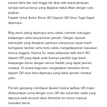
secara fakta dan real hingga tak akan ada wujud penipuan,
sampai semua bonus yang dijajakan bakal diberi dengan cara
janjikan.
Faedah Untuk Bettor Bisnis BO Deposit QR Situs Togel Dapat
dipercaya
Blog resmi paling dipercaya tentu selalu memberi dukungan
kelapangan serta kenyamanan pemain. Dengan layanan
terkomplet yang disiapkan pastinya mempunyai tujuan kasih
keringanan taruhan serta tentu selalu mengedepankan kepuasan
semua anggota. Karena itu, lewat pelayanan web resmi BO
deposit QR yang dapat anda ikutinya pastilah juga kasih
kelapangan bisnis dengan semua faedah yang dapat pemain
merasai. Di antara kegunaan mengerjakan transaksi bisnis
deposit QR situs bisa dipercaya yang bakal pemain merasai
yaitu:
Pemain gampang membayar dpoesit karena aplikas QR ringan
dilaksanakan cuma dengan scan QR dan automatic saldo yang
dipunyai pada account akan ditransfer ke nomor maksud
transaksi bisnis.