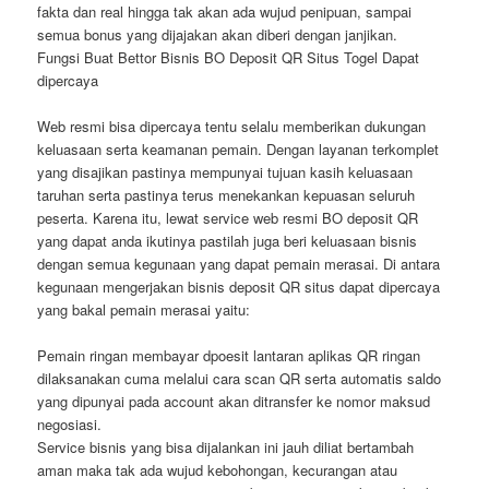
fakta dan real hingga tak akan ada wujud penipuan, sampai
semua bonus yang dijajakan akan diberi dengan janjikan.
Fungsi Buat Bettor Bisnis BO Deposit QR Situs Togel Dapat
dipercaya
Web resmi bisa dipercaya tentu selalu memberikan dukungan
keluasaan serta keamanan pemain. Dengan layanan terkomplet
yang disajikan pastinya mempunyai tujuan kasih keluasaan
taruhan serta pastinya terus menekankan kepuasan seluruh
peserta. Karena itu, lewat service web resmi BO deposit QR
yang dapat anda ikutinya pastilah juga beri keluasaan bisnis
dengan semua kegunaan yang dapat pemain merasai. Di antara
kegunaan mengerjakan bisnis deposit QR situs dapat dipercaya
yang bakal pemain merasai yaitu:
Pemain ringan membayar dpoesit lantaran aplikas QR ringan
dilaksanakan cuma melalui cara scan QR serta automatis saldo
yang dipunyai pada account akan ditransfer ke nomor maksud
negosiasi.
Service bisnis yang bisa dijalankan ini jauh diliat bertambah
aman maka tak ada wujud kebohongan, kecurangan atau