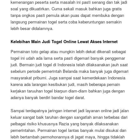
kemenangan peserta serta masalah ini pasti senang dan tak jadi
soal yang dikuatirkan. Cuma sekali masuk bahkan juga gratis
tanpa ongkos pasti pemula akan puas dapat membuka dengan
langsung permainan togel serta coba keberuntungan semakin
lebih besar didalamnya.
Kelebihan Main Judi Togel Online Lewat Akses Internet
Permainan toto gelap atau mungkin lebih dekat dikenali sebagai
togel ini udah ada lama serta pasti digemari banyak penggemar
judi. Bermain judi togel di Indonesia telah dilaksanakan jauh saat
sebelum periode pemerintah Belanda maka banyak juga digemari
masyarakat pribumi. Juga sampai saat kemerdekaan Indonesia
karena ada larangan kesibukan judi, masih beberapa pemain
kerjakan taruuhan togel biarpun diam-diam bahkan juga dengan
adanya banyak berdiri bandar togel darat.
Sampai terdapatnya jaringan internet jadi layanan online jadi jalan
keluar sangat baik taruhan dengan sangatlah aman terbebas dari
pelbagai risiko khususnya Razia yang banyak dilaksanakan
pemerintahan. Permainan togel lantas banyak mulai disukai dan
lebih bertambah permohonannya di jagat maya, hingga tidaklah