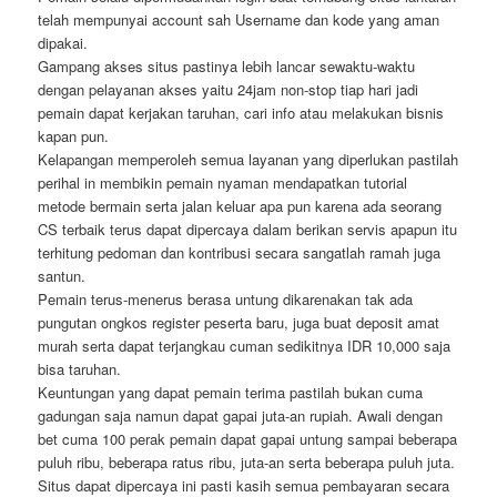
telah mempunyai account sah Username dan kode yang aman
dipakai.
Gampang akses situs pastinya lebih lancar sewaktu-waktu
dengan pelayanan akses yaitu 24jam non-stop tiap hari jadi
pemain dapat kerjakan taruhan, cari info atau melakukan bisnis
kapan pun.
Kelapangan memperoleh semua layanan yang diperlukan pastilah
perihal in membikin pemain nyaman mendapatkan tutorial
metode bermain serta jalan keluar apa pun karena ada seorang
CS terbaik terus dapat dipercaya dalam berikan servis apapun itu
terhitung pedoman dan kontribusi secara sangatlah ramah juga
santun.
Pemain terus-menerus berasa untung dikarenakan tak ada
pungutan ongkos register peserta baru, juga buat deposit amat
murah serta dapat terjangkau cuman sedikitnya IDR 10,000 saja
bisa taruhan.
Keuntungan yang dapat pemain terima pastilah bukan cuma
gadungan saja namun dapat gapai juta-an rupiah. Awali dengan
bet cuma 100 perak pemain dapat gapai untung sampai beberapa
puluh ribu, beberapa ratus ribu, juta-an serta beberapa puluh juta.
Situs dapat dipercaya ini pasti kasih semua pembayaran secara