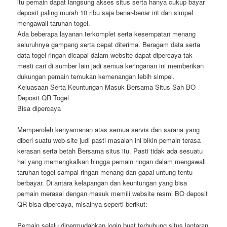
itu pemain dapat langsung akses situs serta hanya cukup bayar
deposit paling murah 10 ribu saja benar-benar irit dan simpel
mengawali taruhan togel.
Ada beberapa layanan terkomplet serta kesempatan menang
seluruhnya gampang serta cepat diterima. Beragam data serta
data togel ringan dicapai dalam website dapat dipercaya tak
mesti cari di sumber lain jadi semua keringanan ini memberikan
dukungan pemain temukan kemenangan lebih simpel.
Keluasaan Serta Keuntungan Masuk Bersama Situs Sah BO
Deposit QR Togel
Bisa dipercaya
Memperoleh kenyamanan atas semua servis dan sarana yang
diberi suatu web-site judi pasti masalah ini bikin pemain terasa
kerasan serta betah Bersama situs itu. Pasti tidak ada sesuatu
hal yang memengkalkan hingga pemain ringan dalam mengawali
taruhan togel sampai ringan menang dan gapai untung tentu
berbayar. Di antara kelapangan dan keuntungan yang bisa
pemain merasai dengan masuk memili website resmi BO deposit
QR bisa dipercaya, misalnya seperti berikut:
Pemain selalu dipermudahkan login buat terhubung situs lantaran