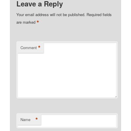
Leave a Reply
Your email address will not be published.
Required fields
*
are marked
*
Comment
*
Name