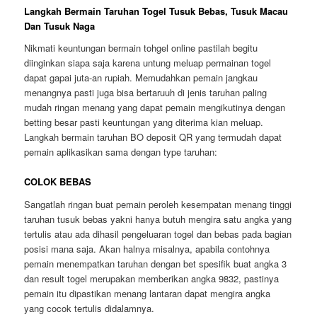
Langkah Bermain Taruhan Togel Tusuk Bebas, Tusuk Macau
Dan Tusuk Naga
Nikmati keuntungan bermain tohgel online pastilah begitu
diinginkan siapa saja karena untung meluap permainan togel
dapat gapai juta-an rupiah. Memudahkan pemain jangkau
menangnya pasti juga bisa bertaruuh di jenis taruhan paling
mudah ringan menang yang dapat pemain mengikutinya dengan
betting besar pasti keuntungan yang diterima kian meluap.
Langkah bermain taruhan BO deposit QR yang termudah dapat
pemain aplikasikan sama dengan type taruhan:
COLOK BEBAS
Sangatlah ringan buat pemain peroleh kesempatan menang tinggi
taruhan tusuk bebas yakni hanya butuh mengira satu angka yang
tertulis atau ada dihasil pengeluaran togel dan bebas pada bagian
posisi mana saja. Akan halnya misalnya, apabila contohnya
pemain menempatkan taruhan dengan bet spesifik buat angka 3
dan result togel merupakan memberikan angka 9832, pastinya
pemain itu dipastikan menang lantaran dapat mengira angka
yang cocok tertulis didalamnya.