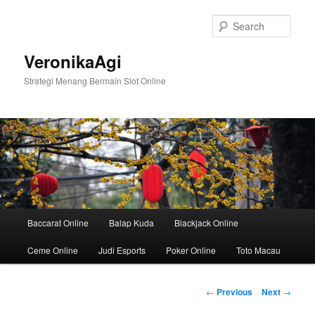
Skip
to
Sear
primary
content
VeronikaAgi
Strategi Menang Bermain Slot Online
Main
Baccarat Online
Balap Kuda
Blackjack Online
menu
Ceme Online
Judi Esports
Poker Online
Toto Macau
Post
←
Previous
Next
→
navigation