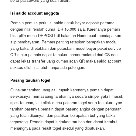
serta passoword yang udah diraih.
Isi saldo account anggota
Pemain pemula perlu isi saldo untuk bayar deposit pertama
dengan nilai rendah cuma IDR 10,000 saja. Karenanya pemain
bisa pilih menu DEPOSIT di halaman Home buat mendapatkan
slip pembayaran. Pemain penting tetapkan berapakah modal
yang bakal diletakkan dan putuskan model bayar pakai service
QR maka pemain dapat temukan nomor maksud dari CS dan
dapat lekas transfer uang cuman scan QR maka saldo account
sukses diisi nilai utuh tanpa ada potongan.
Pasang taruhan togel
Gunakan taruhan uang asli rupiah karenanya pemain dapat
selekasnya memasaang taruhannya secara simpel yakni masuk
spek taruhan, lalu click menu pasaran togel serta tentukan type
taruhan pastinya pemain dapat pasang angka dengan perkiraan
yang telah dipunyai, dan pastikan berapakah bet yang bakal
terpasang. Pemain dapat kirimkan taruhan dan dapat ketahui
menangnya pada result togel skedul yang diputuskan.