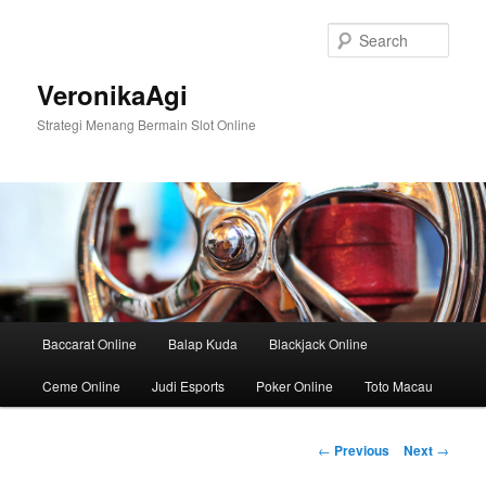
Skip
to
Sear
primary
content
VeronikaAgi
Strategi Menang Bermain Slot Online
Main
Baccarat Online
Balap Kuda
Blackjack Online
menu
Ceme Online
Judi Esports
Poker Online
Toto Macau
Post
←
Previous
Next
→
navigation