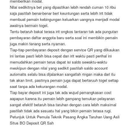
memberikan modal.
Nilai sedikitnya bet yang dipastikan lebih rendah cuman 10 ribu
saja pastilah benar-benar beri keuntungan serta lebih irit tidak
membuat pemain kebingungan keluarkan uangnya menjadi modal
awalnya bermain togel.
Tentu betaruh bakal terasa irit ongkos lantaran tak ada pungutan
pembayaran daftar anggota baru serta soal ini membikin pemain
juga makin tenang serta nyaman.
Tiap-tiap pembayaran deposit dengan service QR yang dilkaukan
ini lantas pasti lebih bisa cepat dan irit waktu pasti perihal ini
memudahkan pemain terus dapat isi saldo sewaktu-waktu
meskipun dengan nilai yang sedikit pastilah saldo account
automatis selalu bisa dijalankan sangatlah ringan maka dari itu
tak akan limit, pastinya pemain juga dapat bertaruuh togel setiap
saat tanpa ada kekurangan modal.
Tiap bayar deposit ini juga tak ada wujud pemangkasan cost
aapapun karena itu pemain lebih gampang temukan pelayanan
sangat efektif betaruh bisa taruhan dengan cara lebih maksimal
pastilah tidak ada sesuatu hal yang bikin pemain terasa rugi.
Petunjuk Untuk Pemula Teknik Pasang Angka Taruhan Uang Asli
Situs BO Deposit QR Sah