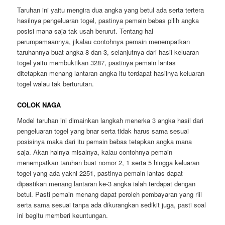
Taruhan ini yaitu mengira dua angka yang betul ada serta tertera
hasilnya pengeluaran togel, pastinya pemain bebas pilih angka
posisi mana saja tak usah berurut. Tentang hal
perumpamaannya, jikalau contohnya pemain menempatkan
taruhannya buat angka 8 dan 3, selanjutnya dari hasil keluaran
togel yaitu membuktikan 3287, pastinya pemain lantas
ditetapkan menang lantaran angka itu terdapat hasilnya keluaran
togel walau tak berturutan.
COLOK NAGA
Model taruhan ini dimainkan langkah menerka 3 angka hasil dari
pengeluaran togel yang bnar serta tidak harus sama sesuai
posisinya maka dari itu pemain bebas tetapkan angka mana
saja. Akan halnya misalnya, kalau contohnya pemain
menempatkan taruhan buat nomor 2, 1 serta 5 hingga keluaran
togel yang ada yakni 2251, pastinya pemain lantas dapat
dipastikan menang lantaran ke-3 angka ialah terdapat dengan
betul. Pasti pemain menang dapat peroleh pembayaran yang riil
serta sama sesuai tanpa ada dikurangkan sedikit juga, pasti soal
ini begitu memberi keuntungan.