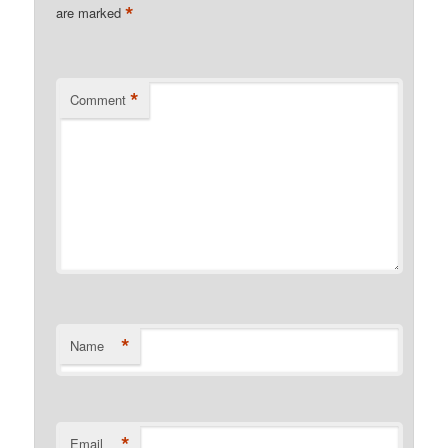
*
are marked
*
Comment
*
Name
*
Email