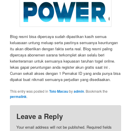
Blog resmi bisa dipercaya sudah dipastikan kasih semua
keluasaan untung meluap serta pastinya semuanya keuntungan
itu akan diberiikan dengan fakta serta real. Blog resmi paling
dipercaya abonemen sarana terkomplet akan selalu beri
ketenteraman untuk semuanya kepuasan taruhan togel online.
lekas gapai peruntungan anda register akun gratis saat ini .
Cuman sekali akses dengan 1 Pemakai ID yang anda punya bisa
dipakai buat nikmati semuanya perjudian yang disediaakan.
This entry was posted in
Toto Macau
by
admin
. Bookmark the
permalink
.
Leave a Reply
Your email address will not be published.
Required fields