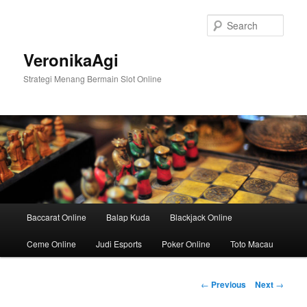
Skip
to
Sear
primary
content
VeronikaAgi
Strategi Menang Bermain Slot Online
Main
Baccarat Online
Balap Kuda
Blackjack Online
menu
Ceme Online
Judi Esports
Poker Online
Toto Macau
Post
←
Previous
Next
→
navigation