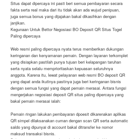
Situs dapat dipercaya ini pasti beri semua pembayaran secara
fakta serta real maka dari itu tidak akan ada wujud penipuan,
juga semua bonus yang dijajakan bakal dikasihkan dengan
janjikan.
Kegunaan Untuk Bettor Negosiasi BO Deposit QR Situs Togel
Paling dipercaya
Web resmi paling dipercaya nyata terus memberikan dukungan
keringanan dan kenyamanan pemain. Dengan layanan terkomplet
yang disiapkan pastilah punya tujuan beri kelapangan taruhan
serta nyata selalu memprioritaskan kepuasan seluruhnya
anggota. Karena itu, lewat pelayanan web resmi BO deposit QR
yang dapat anda ikutinya pastinya juga beri keringanan bisnis
dengan semua fungsi yang dapat pemain merasai. Antara fungsi
mengerjakan negosiasi deposit QR situs paling dipercaya yang
bakal pemain merasai ialah:
Pemain ringan lakukan pembayaran dpoesit dikarenakan aplikas
QR simpel dilaksanakan cuman dengan scan QR serta automatic
saldo yang dipunyai di account bakal ditransfer ke nomor
maksud transaksi bisnis.