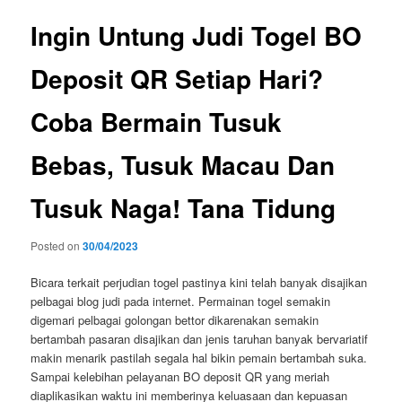
Ingin Untung Judi Togel BO
Deposit QR Setiap Hari?
Coba Bermain Tusuk
Bebas, Tusuk Macau Dan
Tusuk Naga! Tana Tidung
Posted on
30/04/2023
Bicara terkait perjudian togel pastinya kini telah banyak disajikan
pelbagai blog judi pada internet. Permainan togel semakin
digemari pelbagai golongan bettor dikarenakan semakin
bertambah pasaran disajikan dan jenis taruhan banyak bervariatif
makin menarik pastilah segala hal bikin pemain bertambah suka.
Sampai kelebihan pelayanan BO deposit QR yang meriah
diaplikasikan waktu ini memberinya keluasaan dan kepuasan