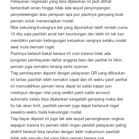
Pelayanan negosiasi yang bisa dijalankan ini jauh dilihat
bertambah aman hingga tidak ada wujud penyimpangan,
penyelewengan atau penipuan apa pun pastinya gampang buat
pemain untuk menancapkan modal.
Nilai sekurang-kurangnya bet yang diputuskan lebih rendah cuma
10 ribu saja pastilah amat beri keuntungan dan lebih irit tak kan
membikin pemain kebingungan keluarkan uangnya selaku modal
awal mula bermain togel.
Pastinya betaruh bakal berasa irit cost karena tidak ada
pungutan pembayaran daftar anggota baru dan perihal ini bikin
pemain juga semakin tenang serta nyaman.
Tiap pembayaran deposit dengan pelayanan QR yang dilkaukan
ini lantas pastilah lebih semakin cepat dan irit waktu pasti perihal
ini memudahkan pemain terus dapat isi saldo kapan pun
meskipun dengan nilai yang sedikit pasti saldo account
automatis selalu bisa dijalankan sangatlah gampang maka dari
itu tak akan limit, pastilah pemain juga dapat bertaruuh togel
sewaktu-waktu tiada kekurangan modal.
Tiap bayar deposit ini juga tak ada wujud pemangkasan ongkos
aapapun karena itu pemain lebih ringan peroleh pelayanan paling
efektif betaruh bisa taruhan dengan lebih maksimum pastilah
tidak ada sesuatu hal yang bikin pemain berasa rugi.