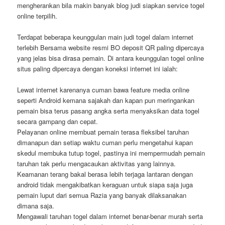
mengherankan bila makin banyak blog judi siapkan service togel
online terpilih.
Terdapat beberapa keunggulan main judi togel dalam internet
terlebih Bersama website resmi BO deposit QR paling dipercaya
yang jelas bisa dirasa pemain. Di antara keunggulan togel online
situs paling dipercaya dengan koneksi internet ini ialah:
Lewat internet karenanya cuman bawa feature media online
seperti Android kemana sajakah dan kapan pun meringankan
pemain bisa terus pasang angka serta menyaksikan data togel
secara gampang dan cepat.
Pelayanan online membuat pemain terasa fleksibel taruhan
dimanapun dan setiap waktu cuman perlu mengetahui kapan
skedul membuka tutup togel, pastinya ini mempermudah pemain
taruhan tak perlu mengacaukan aktivitas yang lainnya.
Keamanan terang bakal berasa lebih terjaga lantaran dengan
android tidak mengakibatkan keraguan untuk siapa saja juga
pemain luput dari semua Razia yang banyak dilaksanakan
dimana saja.
Mengawali taruhan togel dalam internet benar-benar murah serta