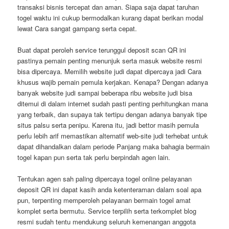
transaksi bisnis tercepat dan aman. Siapa saja dapat taruhan
togel waktu ini cukup bermodalkan kurang dapat berikan modal
lewat Cara sangat gampang serta cepat.
Buat dapat peroleh service terunggul deposit scan QR ini
pastinya pemain penting menunjuk serta masuk website resmi
bisa dipercaya. Memilih website judi dapat dipercaya jadi Cara
khusus wajib pemain pemula kerjakan. Kenapa? Dengan adanya
banyak website judi sampai beberapa ribu website judi bisa
ditemui di dalam internet sudah pasti penting perhitungkan mana
yang terbaik, dan supaya tak tertipu dengan adanya banyak tipe
situs palsu serta penipu. Karena itu, jadi bettor masih pemula
perlu lebih arif memastikan alternatif web-site judi terhebat untuk
dapat dihandalkan dalam periode Panjang maka bahagia bermain
togel kapan pun serta tak perlu berpindah agen lain.
Tentukan agen sah paling dipercaya togel online pelayanan
deposit QR ini dapat kasih anda ketenteraman dalam soal apa
pun, terpenting memperoleh pelayanan bermain togel amat
komplet serta bermutu. Service terpilih serta terkomplet blog
resmi sudah tentu mendukung seluruh kemenangan anggota