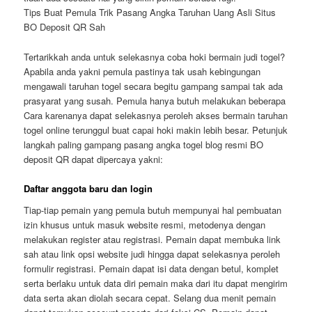
Tips Buat Pemula Trik Pasang Angka Taruhan Uang Asli Situs
BO Deposit QR Sah
Tertarikkah anda untuk selekasnya coba hoki bermain judi togel?
Apabila anda yakni pemula pastinya tak usah kebingungan
mengawali taruhan togel secara begitu gampang sampai tak ada
prasyarat yang susah. Pemula hanya butuh melakukan beberapa
Cara karenanya dapat selekasnya peroleh akses bermain taruhan
togel online terunggul buat capai hoki makin lebih besar. Petunjuk
langkah paling gampang pasang angka togel blog resmi BO
deposit QR dapat dipercaya yakni:
Daftar anggota baru dan login
Tiap-tiap pemain yang pemula butuh mempunyai hal pembuatan
izin khusus untuk masuk website resmi, metodenya dengan
melakukan register atau registrasi. Pemain dapat membuka link
sah atau link opsi website judi hingga dapat selekasnya peroleh
formulir registrasi. Pemain dapat isi data dengan betul, komplet
serta berlaku untuk data diri pemain maka dari itu dapat mengirim
data serta akan diolah secara cepat. Selang dua menit pemain