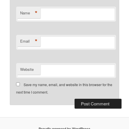
*
Name
*
Email
Website
Save my name, email, and website in this browser for the
next time I comment.
Proudly powered by WordPress