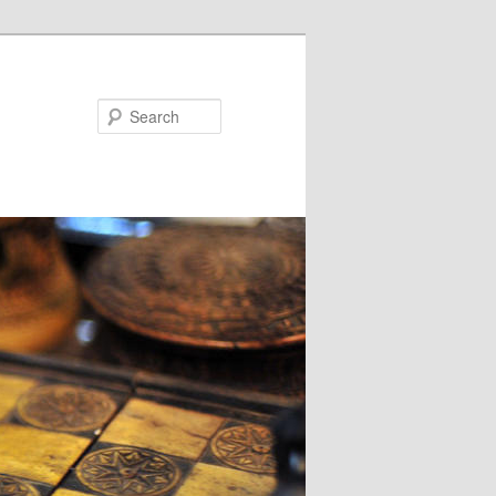
Search