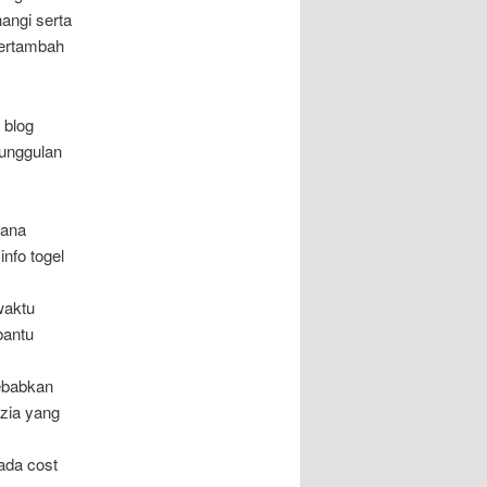
angi serta
bertambah
 blog
eunggulan
mana
nfo togel
waktu
bantu
yebabkan
zia yang
ada cost