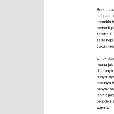
Berkata be
judi pada 
semakin b
menarik p
service B
serta kepu
cukup ber
Untuk dapa
menunjuk 
dipercaya
banyaknya 
tentunya 
banyak mod
lebih bija
periode Pa
agen lain.