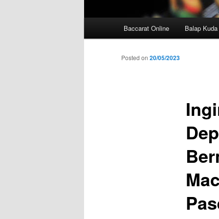
Main
Baccarat Online
Balap Kuda
menu
Posted on
20/05/2023
Ing
Dep
Ber
Mac
Pas