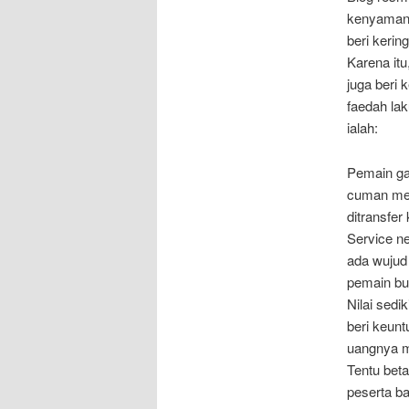
kenyamana
beri keri
Karena itu
juga beri
faedah la
ialah:
Pemain ga
cuman mel
ditransfer
Service ne
ada wujud
pemain bu
Nilai sedi
beri keunt
uangnya m
Tentu beta
peserta ba