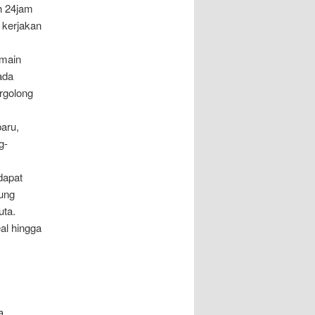
ah 24jam
 kerjakan
emain
ada
rgolong
baru,
g-
dapat
tung
uta.
al hingga
a