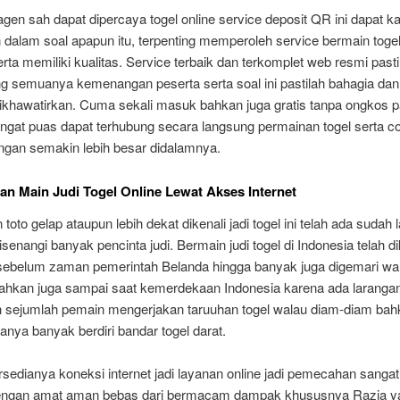
gen sah dapat dipercaya togel online service deposit QR ini dapat k
dalam soal apapun itu, terpenting memperoleh service bermain toge
rta memiliki kualitas. Service terbaik dan terkomplet web resmi pasti
 semuanya kemenangan peserta serta soal ini pastilah bahagia dan 
ikhawatirkan. Cuma sekali masuk bahkan juga gratis tanpa ongkos p
ngat puas dapat terhubung secara langsung permainan togel serta c
ngan semakin lebih besar didalamnya.
n Main Judi Togel Online Lewat Akses Internet
toto gelap ataupun lebih dekat dikenali jadi togel ini telah ada sudah
isenangi banyak pencinta judi. Bermain judi togel di Indonesia telah d
 sebelum zaman pemerintah Belanda hingga banyak juga digemari wa
Bahkan juga sampai saat kemerdekaan Indonesia karena ada larangan 
ih sejumlah pemain mengerjakan taruuhan togel walau diam-diam bah
nya banyak berdiri bandar togel darat.
sedianya koneksi internet jadi layanan online jadi pemecahan sangat
engan amat aman bebas dari bermacam dampak khususnya Razia y