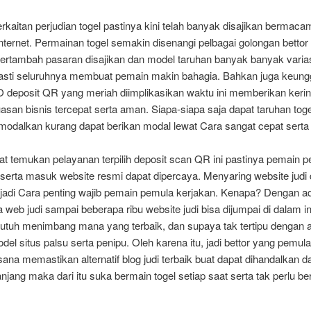
rkaitan perjudian togel pastinya kini telah banyak disajikan bermaca
internet. Permainan togel semakin disenangi pelbagai golongan bettor 
ertambah pasaran disajikan dan model taruhan banyak banyak varia
asti seluruhnya membuat pemain makin bahagia. Bahkan juga keung
O deposit QR yang meriah diimplikasikan waktu ini memberikan keri
asan bisnis tercepat serta aman. Siapa-siapa saja dapat taruhan togel
modalkan kurang dapat berikan modal lewat Cara sangat cepat sert
t temukan pelayanan terpilih deposit scan QR ini pastinya pemain p
serta masuk website resmi dapat dipercaya. Menyaring website judi 
 jadi Cara penting wajib pemain pemula kerjakan. Kenapa? Dengan a
web judi sampai beberapa ribu website judi bisa dijumpai di dalam in
butuh menimbang mana yang terbaik, dan supaya tak tertipu dengan
el situs palsu serta penipu. Oleh karena itu, jadi bettor yang pemul
ksana memastikan alternatif blog judi terbaik buat dapat dihandalkan 
njang maka dari itu suka bermain togel setiap saat serta tak perlu be