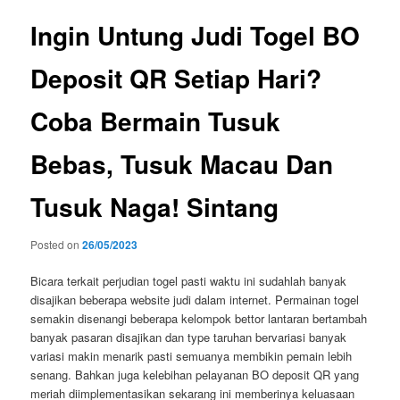
Ingin Untung Judi Togel BO
Deposit QR Setiap Hari?
Coba Bermain Tusuk
Bebas, Tusuk Macau Dan
Tusuk Naga! Sintang
Posted on
26/05/2023
Bicara terkait perjudian togel pasti waktu ini sudahlah banyak
disajikan beberapa website judi dalam internet. Permainan togel
semakin disenangi beberapa kelompok bettor lantaran bertambah
banyak pasaran disajikan dan type taruhan bervariasi banyak
variasi makin menarik pasti semuanya membikin pemain lebih
senang. Bahkan juga kelebihan pelayanan BO deposit QR yang
meriah diimplementasikan sekarang ini memberinya keluasaan