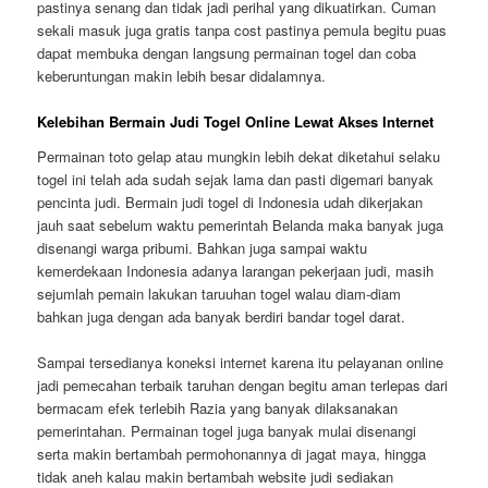
pastinya senang dan tidak jadi perihal yang dikuatirkan. Cuman
sekali masuk juga gratis tanpa cost pastinya pemula begitu puas
dapat membuka dengan langsung permainan togel dan coba
keberuntungan makin lebih besar didalamnya.
Kelebihan Bermain Judi Togel Online Lewat Akses Internet
Permainan toto gelap atau mungkin lebih dekat diketahui selaku
togel ini telah ada sudah sejak lama dan pasti digemari banyak
pencinta judi. Bermain judi togel di Indonesia udah dikerjakan
jauh saat sebelum waktu pemerintah Belanda maka banyak juga
disenangi warga pribumi. Bahkan juga sampai waktu
kemerdekaan Indonesia adanya larangan pekerjaan judi, masih
sejumlah pemain lakukan taruuhan togel walau diam-diam
bahkan juga dengan ada banyak berdiri bandar togel darat.
Sampai tersedianya koneksi internet karena itu pelayanan online
jadi pemecahan terbaik taruhan dengan begitu aman terlepas dari
bermacam efek terlebih Razia yang banyak dilaksanakan
pemerintahan. Permainan togel juga banyak mulai disenangi
serta makin bertambah permohonannya di jagat maya, hingga
tidak aneh kalau makin bertambah website judi sediakan