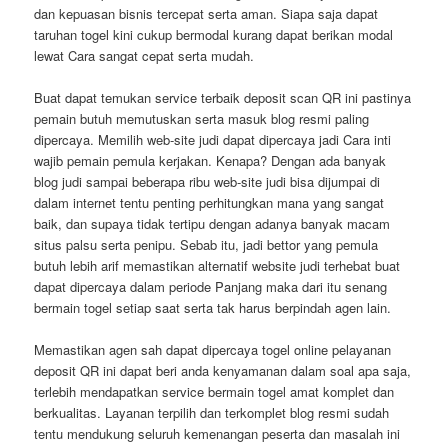
dan kepuasan bisnis tercepat serta aman. Siapa saja dapat
taruhan togel kini cukup bermodal kurang dapat berikan modal
lewat Cara sangat cepat serta mudah.
Buat dapat temukan service terbaik deposit scan QR ini pastinya
pemain butuh memutuskan serta masuk blog resmi paling
dipercaya. Memilih web-site judi dapat dipercaya jadi Cara inti
wajib pemain pemula kerjakan. Kenapa? Dengan ada banyak
blog judi sampai beberapa ribu web-site judi bisa dijumpai di
dalam internet tentu penting perhitungkan mana yang sangat
baik, dan supaya tidak tertipu dengan adanya banyak macam
situs palsu serta penipu. Sebab itu, jadi bettor yang pemula
butuh lebih arif memastikan alternatif website judi terhebat buat
dapat dipercaya dalam periode Panjang maka dari itu senang
bermain togel setiap saat serta tak harus berpindah agen lain.
Memastikan agen sah dapat dipercaya togel online pelayanan
deposit QR ini dapat beri anda kenyamanan dalam soal apa saja,
terlebih mendapatkan service bermain togel amat komplet dan
berkualitas. Layanan terpilih dan terkomplet blog resmi sudah
tentu mendukung seluruh kemenangan peserta dan masalah ini