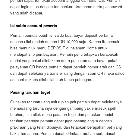
pemain dapat temukan account anggota dari faksi CS. Pemain
dapat login situs dengan tambahkan Username serta passoword
yang udah dicapai.
Isi saldo account peserta
Pemain pemula butuh isi saldo buat bayar deposit pertama
dengan nilai rendah cuman IDR 10,000 saja. Karena itu pemain
bisa menunjuk menu DEPOSIT di halaman Home untuk
mendapat slip pembayaran. Pemain perlu tetapkan berapakah
modal yang bakal diletakkan serta putuskan cara bayar pakai
pelayanan QR hingga pemain dapat peroleh nomor arah dari CS
dan dapat selekasnya transfer uang dengan scan QR maka saldo
account sukses diisi nilai utuh tanpa potongan.
Pasang taruhan togel
Gunakan taruhan uang asli rupiah jadi pemain dapat selekasnya
memasaang taruhannya dengan gampang yakni masuk spek
taruhan, lalu click menu pasaran togel dan putuskan model
taruhan pastinya pemain dapat juga pasang angka dengan
prakiraan yang telah dipunyai, dan tetapkan berapakah bet yang
bakal terpasang. Pemain dapat kirimkan taruhan serta dapat