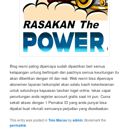
Blog resmi paling dipercaya sudah dipastikan beri semua
kelapangan untung berlimpah dan pastinya semua keuntungan itu
akan diberiikan dengan riil dan real. Web resmi bisa dipercaya
abonemen layanan terkomplet akan selalu kasih ketenteraman
untuk seluruhnya kepuasan taruhan togel online. lekas capai
peruntungan anda register account gratis saat ini pun. Cuma
sekali akses dengan 1 Pemakai ID yang anda punyai bisa
dipakai buat nikmati semuanya perjudian yang disediaakan.
This entry was posted in
Toto Macau
by
admin
. Bookmark the
permalink
.