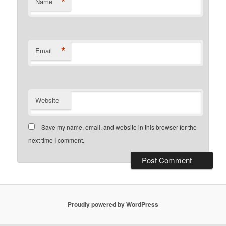
*
Name
*
Email
Website
Save my name, email, and website in this browser for the
next time I comment.
Proudly powered by WordPress