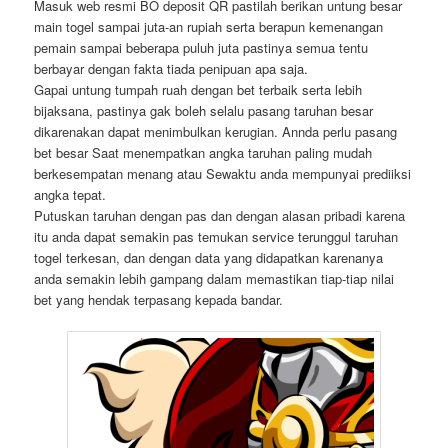
Masuk web resmi BO deposit QR pastilah berikan untung besar
main togel sampai juta-an rupiah serta berapun kemenangan
pemain sampai beberapa puluh juta pastinya semua tentu
berbayar dengan fakta tiada penipuan apa saja.
Gapai untung tumpah ruah dengan bet terbaik serta lebih
bijaksana, pastinya gak boleh selalu pasang taruhan besar
dikarenakan dapat menimbulkan kerugian. Annda perlu pasang
bet besar Saat menempatkan angka taruhan paling mudah
berkesempatan menang atau Sewaktu anda mempunyai prediiksi
angka tepat.
Putuskan taruhan dengan pas dan dengan alasan pribadi karena
itu anda dapat semakin pas temukan service terunggul taruhan
togel terkesan, dan dengan data yang didapatkan karenanya
anda semakin lebih gampang dalam memastikan tiap-tiap nilai
bet yang hendak terpasang kepada bandar.