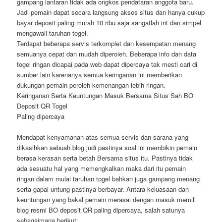
gampang lantaran tidak ada ongkos pendafaran anggota baru.
Jadi pemain dapat secara langsung akses situs dan hanya cukup
bayar deposit paling murah 10 ribu saja sangatlah irit dan simpel
mengawali taruhan togel.
Terdapat beberapa servis terkomplet dan kesempatan menang
semuanya cepat dan mudah diperoleh. Beberapa info dan data
togel ringan dicapai pada web dapat dipercaya tak mesti cari di
sumber lain karenanya semua keringanan ini memberikan
dukungan pemain peroleh kemenangan lebih ringan.
Keringanan Serta Keuntungan Masuk Bersama Situs Sah BO
Deposit QR Togel
Paling dipercaya
Mendapat kenyamanan atas semua servis dan sarana yang
dikasihkan sebuah blog judi pastinya soal ini membikin pemain
berasa kerasan serta betah Bersama situs itu. Pastinya tidak
ada sesuatu hal yang memengkalkan maka dari itu pemain
ringan dalam mulai taruhan togel bahkan juga gampang menang
serta gapai untung pastinya berbayar. Antara keluasaan dan
keuntungan yang bakal pemain merasai dengan masuk memili
blog resmi BO deposit QR paling dipercaya, salah satunya
sebagaimana berikut: