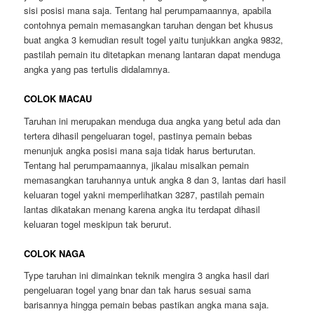
sisi posisi mana saja. Tentang hal perumpamaannya, apabila
contohnya pemain memasangkan taruhan dengan bet khusus
buat angka 3 kemudian result togel yaitu tunjukkan angka 9832,
pastilah pemain itu ditetapkan menang lantaran dapat menduga
angka yang pas tertulis didalamnya.
COLOK MACAU
Taruhan ini merupakan menduga dua angka yang betul ada dan
tertera dihasil pengeluaran togel, pastinya pemain bebas
menunjuk angka posisi mana saja tidak harus berturutan.
Tentang hal perumpamaannya, jikalau misalkan pemain
memasangkan taruhannya untuk angka 8 dan 3, lantas dari hasil
keluaran togel yakni memperlihatkan 3287, pastilah pemain
lantas dikatakan menang karena angka itu terdapat dihasil
keluaran togel meskipun tak berurut.
COLOK NAGA
Type taruhan ini dimainkan teknik mengira 3 angka hasil dari
pengeluaran togel yang bnar dan tak harus sesuai sama
barisannya hingga pemain bebas pastikan angka mana saja.