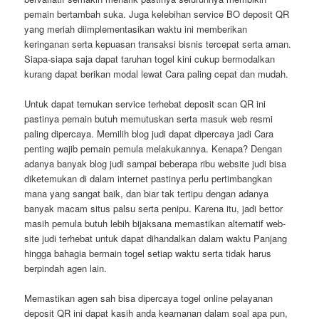
pemain bertambah suka. Juga kelebihan service BO deposit QR
yang meriah diimplementasikan waktu ini memberikan
keringanan serta kepuasan transaksi bisnis tercepat serta aman.
Siapa-siapa saja dapat taruhan togel kini cukup bermodalkan
kurang dapat berikan modal lewat Cara paling cepat dan mudah.
Untuk dapat temukan service terhebat deposit scan QR ini
pastinya pemain butuh memutuskan serta masuk web resmi
paling dipercaya. Memilih blog judi dapat dipercaya jadi Cara
penting wajib pemain pemula melakukannya. Kenapa? Dengan
adanya banyak blog judi sampai beberapa ribu website judi bisa
diketemukan di dalam internet pastinya perlu pertimbangkan
mana yang sangat baik, dan biar tak tertipu dengan adanya
banyak macam situs palsu serta penipu. Karena itu, jadi bettor
masih pemula butuh lebih bijaksana memastikan alternatif web-
site judi terhebat untuk dapat dihandalkan dalam waktu Panjang
hingga bahagia bermain togel setiap waktu serta tidak harus
berpindah agen lain.
Memastikan agen sah bisa dipercaya togel online pelayanan
deposit QR ini dapat kasih anda keamanan dalam soal apa pun,