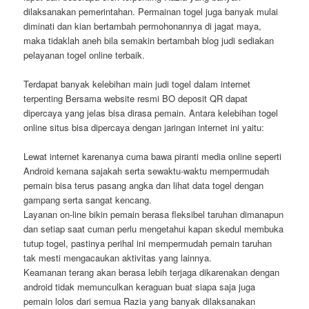
dilaksanakan pemerintahan. Permainan togel juga banyak mulai
diminati dan kian bertambah permohonannya di jagat maya,
maka tidaklah aneh bila semakin bertambah blog judi sediakan
pelayanan togel online terbaik.
Terdapat banyak kelebihan main judi togel dalam internet
terpenting Bersama website resmi BO deposit QR dapat
dipercaya yang jelas bisa dirasa pemain. Antara kelebihan togel
online situs bisa dipercaya dengan jaringan internet ini yaitu:
Lewat internet karenanya cuma bawa piranti media online seperti
Android kemana sajakah serta sewaktu-waktu mempermudah
pemain bisa terus pasang angka dan lihat data togel dengan
gampang serta sangat kencang.
Layanan on-line bikin pemain berasa fleksibel taruhan dimanapun
dan setiap saat cuman perlu mengetahui kapan skedul membuka
tutup togel, pastinya perihal ini mempermudah pemain taruhan
tak mesti mengacaukan aktivitas yang lainnya.
Keamanan terang akan berasa lebih terjaga dikarenakan dengan
android tidak memunculkan keraguan buat siapa saja juga
pemain lolos dari semua Razia yang banyak dilaksanakan