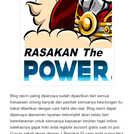
Blog resmi paling dipercaya sudah dipastikan beri semua
keluasaan untung banyak dan pastilah semuanya keuntungan itu
bakal diberiikan dengan cara fakta dan real. Blog resmi dapat
dipercaya abonemen layanan terkomplet akan selalu beri
ketenteraman untuk semuanya kepuasan taruhan togel online.
selekasnya gapai hoki anda register account gratis saat ini pun.
Cuman sekali akses dengan 1 Pemakai ID yang anda punya bisa