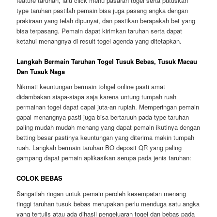
feature taruhan, lalu click menu pasaran togel serta putuskan
type taruhan pastilah pemain bisa juga pasang angka dengan
prakiraan yang telah dipunyai, dan pastikan berapakah bet yang
bisa terpasang. Pemain dapat kirimkan taruhan serta dapat
ketahui menangnya di result togel agenda yang ditetapkan.
Langkah Bermain Taruhan Togel Tusuk Bebas, Tusuk Macau
Dan Tusuk Naga
Nikmati keuntungan bermain tohgel online pasti amat
didambakan siapa-siapa saja karena untung tumpah ruah
permainan togel dapat capai juta-an rupiah. Memperingan pemain
gapai menangnya pasti juga bisa bertaruuh pada type taruhan
paling mudah mudah menang yang dapat pemain ikutinya dengan
betting besar pastinya keuntungan yang diterima makin tumpah
ruah. Langkah bermain taruhan BO deposit QR yang paling
gampang dapat pemain aplikasikan serupa pada jenis taruhan:
COLOK BEBAS
Sangatlah ringan untuk pemain peroleh kesempatan menang
tinggi taruhan tusuk bebas merupakan perlu menduga satu angka
yang tertulis atau ada dihasil pengeluaran togel dan bebas pada