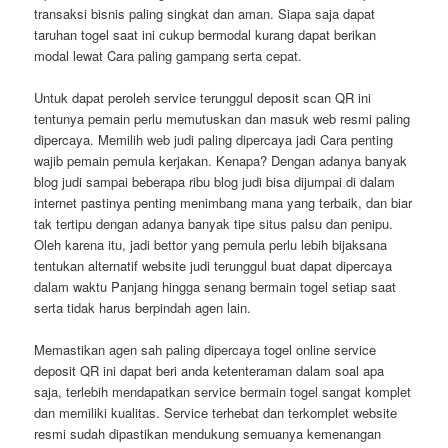
transaksi bisnis paling singkat dan aman. Siapa saja dapat
taruhan togel saat ini cukup bermodal kurang dapat berikan
modal lewat Cara paling gampang serta cepat.
Untuk dapat peroleh service terunggul deposit scan QR ini
tentunya pemain perlu memutuskan dan masuk web resmi paling
dipercaya. Memilih web judi paling dipercaya jadi Cara penting
wajib pemain pemula kerjakan. Kenapa? Dengan adanya banyak
blog judi sampai beberapa ribu blog judi bisa dijumpai di dalam
internet pastinya penting menimbang mana yang terbaik, dan biar
tak tertipu dengan adanya banyak tipe situs palsu dan penipu.
Oleh karena itu, jadi bettor yang pemula perlu lebih bijaksana
tentukan alternatif website judi terunggul buat dapat dipercaya
dalam waktu Panjang hingga senang bermain togel setiap saat
serta tidak harus berpindah agen lain.
Memastikan agen sah paling dipercaya togel online service
deposit QR ini dapat beri anda ketenteraman dalam soal apa
saja, terlebih mendapatkan service bermain togel sangat komplet
dan memiliki kualitas. Service terhebat dan terkomplet website
resmi sudah dipastikan mendukung semuanya kemenangan