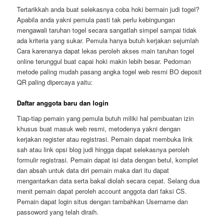
Tertarikkah anda buat selekasnya coba hoki bermain judi togel?
Apabila anda yakni pemula pasti tak perlu kebingungan
mengawali taruhan togel secara sangatlah simpel sampai tidak
ada kriteria yang sukar. Pemula hanya butuh kerjakan sejumlah
Cara karenanya dapat lekas peroleh akses main taruhan togel
online terunggul buat capai hoki makin lebih besar. Pedoman
metode paling mudah pasang angka togel web resmi BO deposit
QR paling dipercaya yaitu:
Daftar anggota baru dan login
Tiap-tiap pemain yang pemula butuh miliki hal pembuatan izin
khusus buat masuk web resmi, metodenya yakni dengan
kerjakan register atau registrasi. Pemain dapat membuka link
sah atau link opsi blog judi hingga dapat selekasnya peroleh
formulir registrasi. Pemain dapat isi data dengan betul, komplet
dan absah untuk data diri pemain maka dari itu dapat
mengantarkan data serta bakal diolah secara cepat. Selang dua
menit pemain dapat peroleh account anggota dari faksi CS.
Pemain dapat login situs dengan tambahkan Username dan
passoword yang telah diraih.