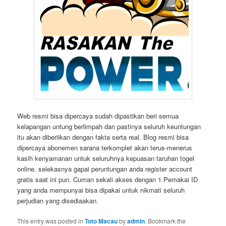
Web resmi bisa dipercaya sudah dipastikan beri semua
kelapangan untung berlimpah dan pastinya seluruh keuntungan
itu akan diberiikan dengan fakta serta real. Blog resmi bisa
dipercaya abonemen sarana terkomplet akan terus-menerus
kasih kenyamanan untuk seluruhnya kepuasan taruhan togel
online. selekasnya gapai peruntungan anda register account
gratis saat ini pun. Cuman sekali akses dengan 1 Pemakai ID
yang anda mempunyai bisa dipakai untuk nikmati seluruh
perjudian yang disediaakan.
This entry was posted in
Toto Macau
by
admin
. Bookmark the