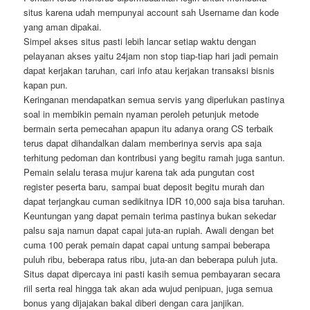
situs karena udah mempunyai account sah Username dan kode
yang aman dipakai.
Simpel akses situs pasti lebih lancar setiap waktu dengan
pelayanan akses yaitu 24jam non stop tiap-tiap hari jadi pemain
dapat kerjakan taruhan, cari info atau kerjakan transaksi bisnis
kapan pun.
Keringanan mendapatkan semua servis yang diperlukan pastinya
soal in membikin pemain nyaman peroleh petunjuk metode
bermain serta pemecahan apapun itu adanya orang CS terbaik
terus dapat dihandalkan dalam memberinya servis apa saja
terhitung pedoman dan kontribusi yang begitu ramah juga santun.
Pemain selalu terasa mujur karena tak ada pungutan cost
register peserta baru, sampai buat deposit begitu murah dan
dapat terjangkau cuman sedikitnya IDR 10,000 saja bisa taruhan.
Keuntungan yang dapat pemain terima pastinya bukan sekedar
palsu saja namun dapat capai juta-an rupiah. Awali dengan bet
cuma 100 perak pemain dapat capai untung sampai beberapa
puluh ribu, beberapa ratus ribu, juta-an dan beberapa puluh juta.
Situs dapat dipercaya ini pasti kasih semua pembayaran secara
riil serta real hingga tak akan ada wujud penipuan, juga semua
bonus yang dijajakan bakal diberi dengan cara janjikan.