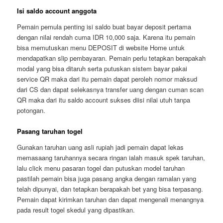
Isi saldo account anggota
Pemain pemula penting isi saldo buat bayar deposit pertama
dengan nilai rendah cuma IDR 10,000 saja. Karena itu pemain
bisa memutuskan menu DEPOSIT di website Home untuk
mendapatkan slip pembayaran. Pemain perlu tetapkan berapakah
modal yang bisa ditaruh serta putuskan sistem bayar pakai
service QR maka dari itu pemain dapat peroleh nomor maksud
dari CS dan dapat selekasnya transfer uang dengan cuman scan
QR maka dari itu saldo account sukses diisi nilai utuh tanpa
potongan.
Pasang taruhan togel
Gunakan taruhan uang asli rupiah jadi pemain dapat lekas
memasaang taruhannya secara ringan ialah masuk spek taruhan,
lalu click menu pasaran togel dan putuskan model taruhan
pastilah pemain bisa juga pasang angka dengan ramalan yang
telah dipunyai, dan tetapkan berapakah bet yang bisa terpasang.
Pemain dapat kirimkan taruhan dan dapat mengenali menangnya
pada result togel skedul yang dipastikan.