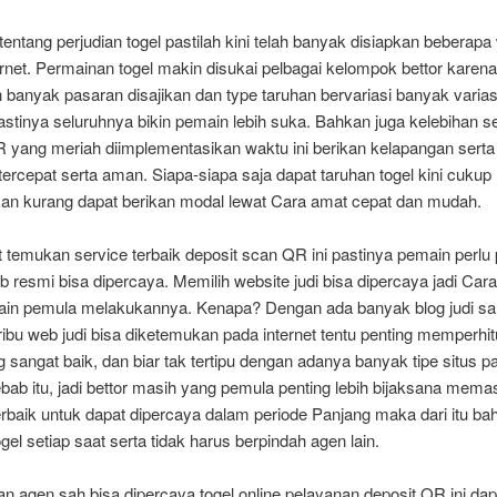
entang perjudian togel pastilah kini telah banyak disiapkan beberapa 
rnet. Permainan togel makin disukai pelbagai kelompok bettor karena
 banyak pasaran disajikan dan type taruhan bervariasi banyak varia
stinya seluruhnya bikin pemain lebih suka. Bahkan juga kelebihan s
R yang meriah diimplementasikan waktu ini berikan kelapangan sert
tercepat serta aman. Siapa-siapa saja dapat taruhan togel kini cukup
an kurang dapat berikan modal lewat Cara amat cepat dan mudah.
 temukan service terbaik deposit scan QR ini pastinya pemain perlu p
resmi bisa dipercaya. Memilih website judi bisa dipercaya jadi Car
ain pemula melakukannya. Kenapa? Dengan ada banyak blog judi s
ibu web judi bisa diketemukan pada internet tentu penting memperhi
sangat baik, dan biar tak tertipu dengan adanya banyak tipe situs pa
bab itu, jadi bettor masih yang pemula penting lebih bijaksana memas
terbaik untuk dapat dipercaya dalam periode Panjang maka dari itu ba
gel setiap saat serta tidak harus berpindah agen lain.
 agen sah bisa dipercaya togel online pelayanan deposit QR ini dapa