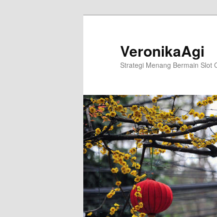
Skip
to
primary
VeronikaAgi
content
Strategi Menang Bermain Slot 