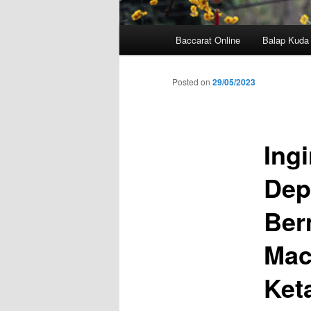
Main
Baccarat Online
Balap Kuda
menu
Posted on
29/05/2023
Ing
Dep
Ber
Mac
Ket