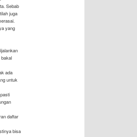
ta. Sebab
ilah juga
erasai.
aya yang
ijalankan
 bakal
tak ada
ang untuk
pasti
gungan
an daftar
tinya bisa