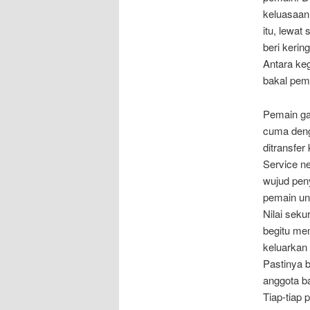
keluasaan
itu, lewat
beri keri
Antara keg
bakal pem
Pemain ga
cuma deng
ditransfe
Service ne
wujud pen
pemain un
Nilai seku
begitu me
keluarkan
Pastinya b
anggota b
Tiap-tiap 