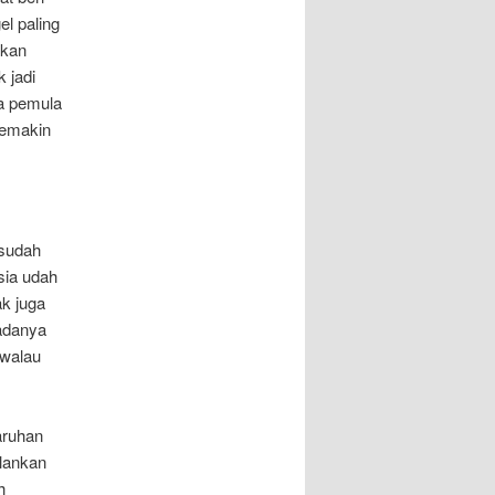
l paling
ikan
 jadi
ya pemula
semakin
 sudah
esia udah
k juga
adanya
 walau
aruhan
alankan
h