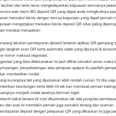
 taruhan dan tentu terus mengedepankan kepuasan semuanya peser
 service web resmi BO deposit QR yang dapat anda mengikutinya past
nganan transaksi bisnis dengan semua kegunaan yang dapat pemain m
unaan mengerjakan transaksi bisnis deposit QR situs paling diperc
ain merasai merupakan:
mpang lakukan pembayaran dpoesit lantaran aplikas QR gampang d
an langkah scan QR serta automatis saldo yang dipunyai di account
r ke nomor maksud negosiasi.
gosiasi yang bisa dilaksanakan ini jauh dilihat semakin aman maka 
yimpangan, penyelewengan atau penipuan apapun itu pastilah gamp
tuk memberikan modal.
rang-kurangnya bet yang diputuskan lebih rendah cuman 10 ribu saja 
mberikan keuntungan serta lebih irit tak kan membuat pemain kebin
 uangnya menjadi modal awalnya bermain togel.
etaruh bakal berasa irit cost dikarenakan tak ada pungutan pembayar
aru dan soal ini membikin pemain juga semakin tenang dan nyaman.
pembayaran deposit dengan pelayanan QR yang dilkaukan ini juga pas