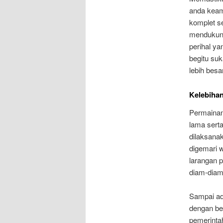
anda keam
komplet se
mendukung 
perihal ya
begitu su
lebih besa
Kelebihan
Permainan 
lama serta
dilaksana
digemari 
larangan 
diam-diam 
Sampai ada
dengan beg
pemerintah