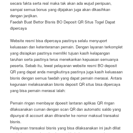
secara fakta serta real maka tak akan ada wujud penipuan,
sampai semua bonus yang dijajakan juga akan dikasihkan
dengan janjikan.
Faedah Buat Bettor Bisnis BO Deposit QR Situs Togel Dapat
dipercaya
Website resmi bisa dipercaya pastinya selalu menyuport
keluasaan dan ketenteraman pemain. Dengan layanan terkomplet
yang disiapkan pastinya memiliki tujuan kasih kelapangan
taruhan serta pastinya terus menekankan kepuasan semuanya
peserta. Sebab itu, lewat pelayanan website resmi BO deposit
QR yang dapat anda mengikutinya pastinya juga kasih keluasaan
bisnis dengan semua faedah yang dapat pemain merasai. Antara
kegunaan melaksanakan bisnis deposit QR situs bisa dipercaya
yang bisa pemain merasai ialah:
Pemain ringan membayar dpoesit lantaran aplikas QR ringan
dilaksanakan cuman dengan scan QR dan automatic saldo yang
dipunyai di account akan ditransfer ke nomor maksud transaksi
bisnis.
Pelayanan transaksi bisnis yang bisa dilaksanakan ini jauh diliat