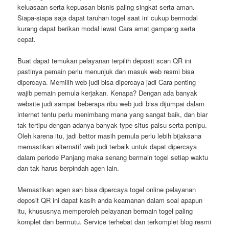
keluasaan serta kepuasan bisnis paling singkat serta aman.
Siapa-siapa saja dapat taruhan togel saat ini cukup bermodal
kurang dapat berikan modal lewat Cara amat gampang serta
cepat.
Buat dapat temukan pelayanan terpilih deposit scan QR ini
pastinya pemain perlu menunjuk dan masuk web resmi bisa
dipercaya. Memilih web judi bisa dipercaya jadi Cara penting
wajib pemain pemula kerjakan. Kenapa? Dengan ada banyak
website judi sampai beberapa ribu web judi bisa dijumpai dalam
internet tentu perlu menimbang mana yang sangat baik, dan biar
tak tertipu dengan adanya banyak type situs palsu serta penipu.
Oleh karena itu, jadi bettor masih pemula perlu lebih bijaksana
memastikan alternatif web judi terbaik untuk dapat dipercaya
dalam periode Panjang maka senang bermain togel setiap waktu
dan tak harus berpindah agen lain.
Memastikan agen sah bisa dipercaya togel online pelayanan
deposit QR ini dapat kasih anda keamanan dalam soal apapun
itu, khususnya memperoleh pelayanan bermain togel paling
komplet dan bermutu. Service terhebat dan terkomplet blog resmi