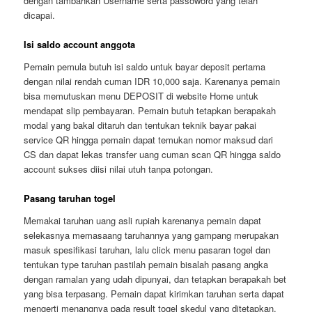
dengan tambahkan Username serta passoword yang telah
dicapai.
Isi saldo account anggota
Pemain pemula butuh isi saldo untuk bayar deposit pertama
dengan nilai rendah cuman IDR 10,000 saja. Karenanya pemain
bisa memutuskan menu DEPOSIT di website Home untuk
mendapat slip pembayaran. Pemain butuh tetapkan berapakah
modal yang bakal ditaruh dan tentukan teknik bayar pakai
service QR hingga pemain dapat temukan nomor maksud dari
CS dan dapat lekas transfer uang cuman scan QR hingga saldo
account sukses diisi nilai utuh tanpa potongan.
Pasang taruhan togel
Memakai taruhan uang asli rupiah karenanya pemain dapat
selekasnya memasaang taruhannya yang gampang merupakan
masuk spesifikasi taruhan, lalu click menu pasaran togel dan
tentukan type taruhan pastilah pemain bisalah pasang angka
dengan ramalan yang udah dipunyai, dan tetapkan berapakah bet
yang bisa terpasang. Pemain dapat kirimkan taruhan serta dapat
mengerti menangnya pada result togel skedul yang ditetapkan.