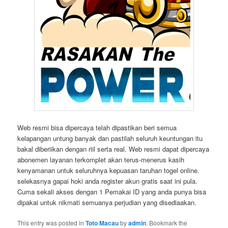
Web resmi bisa dipercaya telah dipastikan beri semua
kelapangan untung banyak dan pastilah seluruh keuntungan itu
bakal diberiikan dengan riil serta real. Web resmi dapat dipercaya
abonemen layanan terkomplet akan terus-menerus kasih
kenyamanan untuk seluruhnya kepuasan taruhan togel online.
selekasnya gapai hoki anda register akun gratis saat ini pula.
Cuma sekali akses dengan 1 Pemakai ID yang anda punya bisa
dipakai untuk nikmati semuanya perjudian yang disediaakan.
This entry was posted in
Toto Macau
by
admin
. Bookmark the